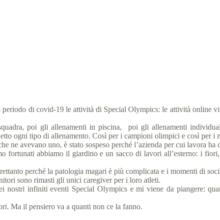
na mamma Special Olympics: ce la faremo, c’è chi veglia su di noi
al Olympics Italia
27 Marzo 2020
News
4 min
iodo di covid-19 le attività di Special Olympics: le attività online vir
 squadra, poi gli allenamenti in piscina, poi gli allenamenti individua
detto ogni tipo di allenamento. Così per i campioni olimpici e così per i
o che ne avevano uno, è stato sospeso perché l’azienda per cui lavora ha d
 fortunati abbiamo il giardino e un sacco di lavori all’esterno: i fiori, 
rettanto perché la patologia magari è più complicata e i momenti di soci
tori sono rimasti gli unici caregiver per i loro atleti.
nostri infiniti eventi Special Olympics e mi viene da piangere: quanto
ri. Ma il pensiero va a quanti non ce la fanno.