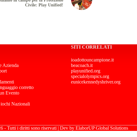
diamo in campo per la Protezione
Civile: Play Unified!
SITI CORRELATI
ioadottouncampione.it
e Azienda
beacoach.it
port
playunified.org
specialolympics.org
lamenti
eunicekennedyshriver.org
inguaggio corretto
 un Evento
Giochi Nazionali
- Tutti i diritti sono riservati | Dev by
ElaborUP Global Solutions