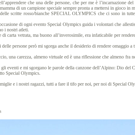
 nell’apprendere che una delle persone, che per me è l’incarnazione de
 mamma di un campione speciale sempre pronta a mettersi in gioco in mi
delle scritte rosso/bianche SPECIAL OLYMPICS che ci sono in tutte l
ccasione di ogni evento Special Olympics guida i volontari che allestis
i nostri atleti.
i carta vetrata, ma buono all’inverosimile, era infaticabile per rendere 
 delle persone però mi sgorga anche il desiderio di rendere omaggio a t
o, una carezza, almeno virtuale ed è una riflessione che almeno fra noi
 gli eventi e mi sgorgano le parole della canzone dell’Alpino: Dio del C
itto Special Olympics.
iglie e i nostri ragazzi, tutti a fare il tifo per noi, per noi di Special 
ics