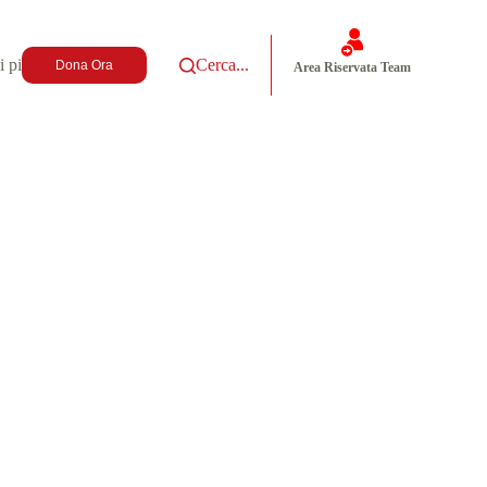
i più
Cerca...
Dona Ora
Area Riservata Team