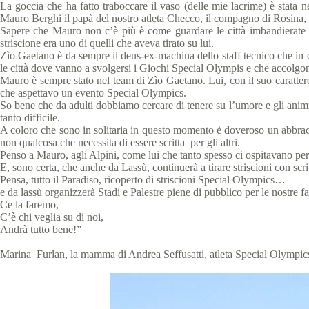
La goccia che ha fatto traboccare il vaso (delle mie lacrime) è stata
Mauro Berghi il papà del nostro atleta Checco, il compagno di Rosina,
Sapere che Mauro non c’è più è come guardare le città imbandierate 
striscione era uno di quelli che aveva tirato su lui.
Zìo Gaetano è da sempre il deus-ex-machina dello staff tecnico che in o
le città dove vanno a svolgersi i Giochi Special Olympis e che accolgono 
Mauro è sempre stato nel team di Zìo Gaetano. Lui, con il suo carattere d
che aspettavo un evento Special Olympics.
So bene che da adulti dobbiamo cercare di tenere su l’umore e gli animi
tanto difficile.
A coloro che sono in solitaria in questo momento è doveroso un abbracci
non qualcosa che necessita di essere scritta per gli altri.
Penso a Mauro, agli Alpini, come lui che tanto spesso ci ospitavano per
E, sono certa, che anche da Lassù, continuerà a tirare striscioni con scr
Pensa, tutto il Paradiso, ricoperto di striscioni Special Olympics…
e da lassù organizzerà Stadi e Palestre piene di pubblico per le nostre fam
Ce la faremo,
C’è chi veglia su di noi,
Andrà tutto bene!”
Marina Furlan, la mamma di Andrea Seffusatti, atleta Special Olymp