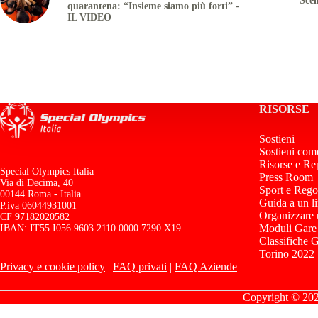
Scen
quarantena: “Insieme siamo più forti” -
IL VIDEO
RISORSE
Sostieni
Sostieni com
Risorse e Re
Special Olympics Italia
Press Room
Via di Decima, 40
Sport e Rego
00144 Roma - Italia
Guida a un l
P.iva 06044931001
Organizzare
CF 97182020582
Moduli Gare
IBAN: IT55 I056 9603 2110 0000 7290 X19
Classifiche 
Torino 2022
Privacy e cookie policy
|
FAQ privati
|
FAQ Aziende
Copyright © 2026 