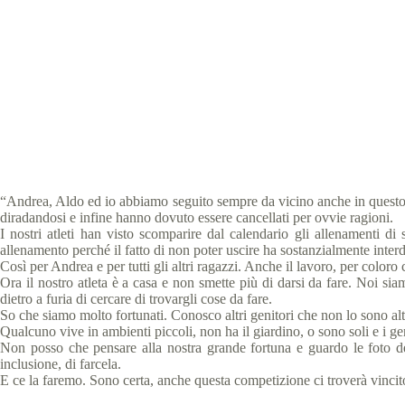
La lettera di u
Speci
“Andrea, Aldo ed io abbiamo seguito sempre da vicino anche in questo per
diradandosi e infine hanno dovuto essere cancellati per ovvie ragioni.
I nostri atleti han visto scomparire dal calendario gli allenamenti di
allenamento perché il fatto di non poter uscire ha sostanzialmente inter
Così per Andrea e per tutti gli altri ragazzi. Anche il lavoro, per color
Ora il nostro atleta è a casa e non smette più di darsi da fare. Noi siamo
dietro a furia di cercare di trovargli cose da fare.
So che siamo molto fortunati. Conosco altri genitori che non lo sono alt
Qualcuno vive in ambienti piccoli, non ha il giardino, o sono soli e i geni
Non posso che pensare alla nostra grande fortuna e guardo le foto dei 
inclusione, di farcela.
E ce la faremo. Sono certa, anche questa competizione ci troverà vincito