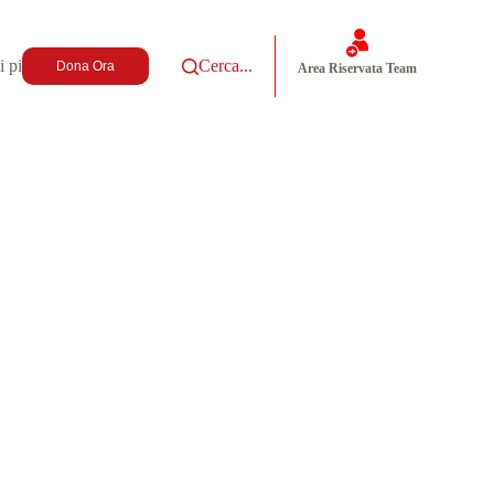
i più
Cerca...
Dona Ora
Area Riservata Team