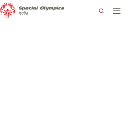
La pallavolo unificata Special Olympics apre la partita di
campionato all’Allianz Cloud