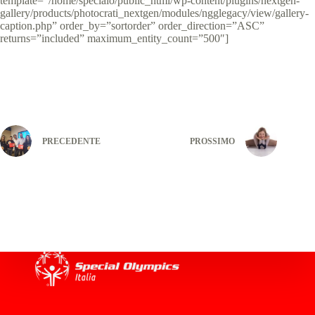
template=”/home/specialo/public_html/wp-content/plugins/nextgen-
gallery/products/photocrati_nextgen/modules/ngglegacy/view/gallery-
caption.php” order_by=”sortorder” order_direction=”ASC”
returns=”included” maximum_entity_count=”500″]
PRECEDENTE
PROSSIMO