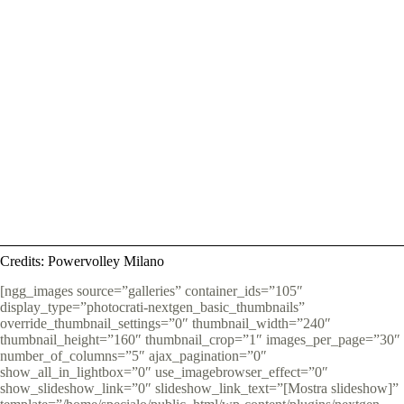
Credits: Powervolley Milano
[ngg_images source=”galleries” container_ids=”105″
display_type=”photocrati-nextgen_basic_thumbnails”
override_thumbnail_settings=”0″ thumbnail_width=”240″
thumbnail_height=”160″ thumbnail_crop=”1″ images_per_page=”30″
number_of_columns=”5″ ajax_pagination=”0″
show_all_in_lightbox=”0″ use_imagebrowser_effect=”0″
show_slideshow_link=”0″ slideshow_link_text=”[Mostra slideshow]”