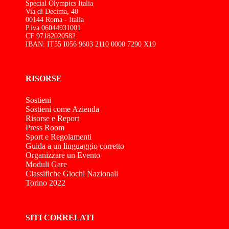
Special Olympics Italia
Via di Decima, 40
00144 Roma - Italia
P.iva 06044931001
CF 97182020582
IBAN: IT55 I056 9603 2110 0000 7290 X19
RISORSE
Sostieni
Sostieni come Azienda
Risorse e Report
Press Room
Sport e Regolamenti
Guida a un linguaggio corretto
Organizzare un Evento
Moduli Gare
Classifiche Giochi Nazionali
Torino 2022
SITI CORRELATI