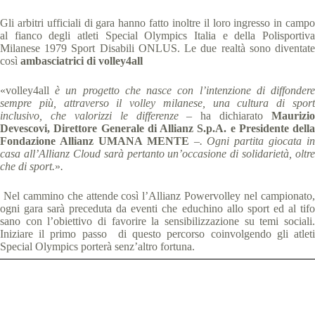
Gli arbitri ufficiali di gara hanno fatto inoltre il loro ingresso in campo
al fianco degli atleti Special Olympics Italia e della Polisportiva
Milanese 1979 Sport Disabili ONLUS. Le due realtà sono diventate
così
ambasciatrici di volley4all
«volley4all
è un progetto che nasce con l’intenzione di diffonder
sempre più, attraverso il volley milanese, una cultura di sport
inclusivo, che valorizzi le differenze
–
ha dichiarato
Maurizio
Devescovi, Direttore Generale di Allianz S.p.A. e Presidente della
Fondazione Allianz UMANA MENTE
–. Ogni partita giocata in
casa all’Allianz Cloud sarà pertanto un’occasione di solidarietà, oltre
che di sport.
»
.
Nel cammino che attende così l’Allianz Powervolley nel campionato,
ogni gara sarà preceduta da eventi che educhino allo sport ed al tifo
sano con l’obiettivo di favorire la sensibilizzazione su temi sociali.
Iniziare il primo passo di questo percorso coinvolgendo gli atleti
Special Olympics porterà senz’altro fortuna.