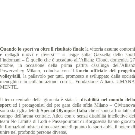
Special Olympics Italia
28 Ottobre 2019
News
2 min
Quando lo sport va oltre il risultato finale
la vittoria assume contorn
e dettagli nuovi e diversi – si legge sulla Gazzetta dello sport
l’indomani – È quello che è accaduto all’Allianz Cloud, domenica 27
ottobre, in occasione della prima partita casalinga dell’Allianz
Powervolley Milano, coincisa con il
lancio ufficiale del progetto
volley4alll
, la pallavolo per tutti, promosso e sviluppato dalla società
meneghina in collaborazione con la Fondazione Allianz UMANA
MENTE.
Il tema centrale della giornata è stata la
disabilità nel mondo dell
sport
ed i protagonisti del pre gara della sfida Milano – Civitanova
sono stati gli atleti di
Special Olympics Italia
che si sono affrontati su
campo dell’arena centrale. Atleti con e senza disabilità intellettive dei
team No Limitis di Lodi e Passepourtout di Borgosesia hanno giocato
in formazioni miste a dimostrazione di quanto lo sport abbia il potere di
unire nel profondo persone diverse.