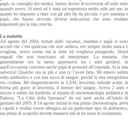
papà, su consiglio dei medici, hanno deciso di iscrivermi all’asilo nido
quando avevo 16 mesi ed è stata un’esperienza molto utile per me, in
quanto ho imparato a stare con gli altri fin da piccola, e per mamma e
papà, che hanno ricevuto diverse indicazioni che sono risultate
importanti per la mia crescita.
La malattia
Ad agosto del 2004, tornati dalle vacanze, mamma e papà si sono
accorti che c’era qualcosa che non andava, ero sempre molto stanca e
svogliata, avevo sonno ma la notte mi svegliavo piangendo. Strani
segnali che non riuscivano ad interpretare. La mamma, che
generalmente era la meno apprensiva tra i miei genitori, in
quell’occasione convinse anche papà di portarmi all’ospedale, fu la mia
salvezza! Qualche ora in più e non ce l’avrei fatta. Mi misero subito
sotto antibiotico e con una sacca di sangue, perché la mia emoglobina
era crollata. Mi diagnosticarono la LAM, leucemia miloide acuta; la
forma più grave di leucemia, il tumore del sangue. Avevo 2 anni e
mezzo e subito fui trasferita al reparto di oncoematologia pediatrica di
Padova, “La Città della Speranza” da cui sarei uscita all’inizio di
gennaio del 2005. Il 14 agosto iniziai la mia prima chemioterapia, persi
i capelli e risultai essere allergica ad un particolare tipo di antibiotico,
ma prima di scoprirlo dovetti rimanere più di un mese in isolamento.