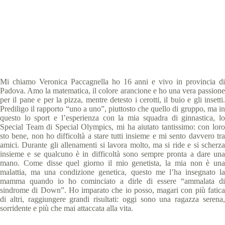
Abu Dhabi 2019 storie
,
Evento Giochi Nazionali
Estivi 2018
,
Storie
11 min
Mi chiamo Veronica Paccagnella ho 16 anni e vivo in provincia di
Padova. Amo la matematica, il colore arancione e ho una vera passione
per il pane e per la pizza, mentre detesto i cerotti, il buio e gli insetti.
Prediligo il rapporto “uno a uno”, piuttosto che quello di gruppo, ma in
questo lo sport e l’esperienza con la mia squadra di ginnastica, lo
Special Team di Special Olympics, mi ha aiutato tantissimo: con loro
sto bene, non ho difficoltà a stare tutti insieme e mi sento davvero tra
amici. Durante gli allenamenti si lavora molto, ma si ride e si scherza
insieme e se qualcuno è in difficoltà sono sempre pronta a dare una
mano. Come disse quel giorno il mio genetista, la mia non è una
malattia, ma una condizione genetica, questo me l’ha insegnato la
mamma quando io ho cominciato a dirle di essere “ammalata di
sindrome di Down”. Ho imparato che io posso, magari con più fatica
di altri, raggiungere grandi risultati: oggi sono una ragazza serena,
sorridente e più che mai attaccata alla vita.