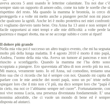
aveva ancora 5 anni usando le letterine calamitate. Tra noi due c’è
sempre stato un rapporto di amore-odio, come tra tutte le sorelle che si
rispettino del resto. Ma quando la mamma le brontola, io cerco di
proteggerla e a volte mi metto anche a piangere perché non mi piace
che qualcuno la sgridi. Anche lei è molto protettiva nei miei confronti:
ci vogliamo davvero tanto bene. Ora Anna ha 13 anni e non sempre è
facile rapportarsi ai miei tempi e alle mie difficoltà: a volte perde la
pazienza e magari sbotta, ma se ne accorge subito e corre ai ripari!
Il dolore più grande
Nella mia vita poi è successo un altro tragico evento, che mi ha segnata
molto più della lunga malattia. Il 4 agosto 2010 è morto il mio papà,
Andrea, l’uomo della mia vita. Aveva un tumore al pancreas e non è
riuscito a sconfiggerlo. Quando la mamma me l’ha detto sono
scoppiata a piangere. Ero spaventata all’idea di non averlo più tra noi.
Mi manca, veramente tanto. Io ed Anna, sul comodino, teniamo una
foto sua che ci ricorda che lui è sempre con noi. Quando mi capita di
parlare con le mie amiche dei nostri papà, sono un po’ triste nello
spiegare loro che il mio non c’è più, ma dico sempre loro che “papà è
in cielo, ma noi ce l’abbiamo sempre nel cuore”. Fortunatamente, con
noi vive nonna Lucia, una presenza diventatata fondamentale. E’ una
nonnina adorabile, che ci vuole un mondo di bene ed è sempre
disposta ad aiutarci.