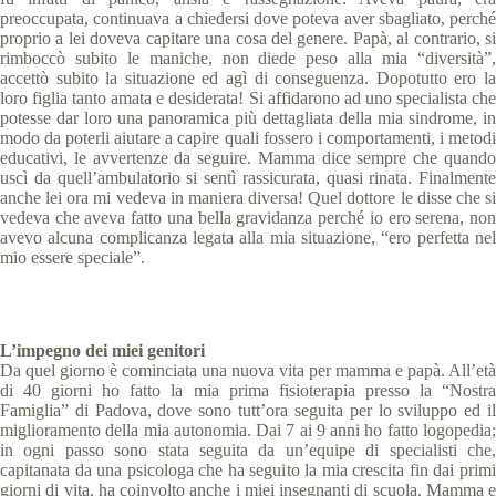
preoccupata, continuava a chiedersi dove poteva aver sbagliato, perché
proprio a lei doveva capitare una cosa del genere. Papà, al contrario, si
rimboccò subito le maniche, non diede peso alla mia “diversità”,
accettò subito la situazione ed agì di conseguenza. Dopotutto ero la
loro figlia tanto amata e desiderata! Si affidarono ad uno specialista che
potesse dar loro una panoramica più dettagliata della mia sindrome, in
modo da poterli aiutare a capire quali fossero i comportamenti, i metodi
educativi, le avvertenze da seguire. Mamma dice sempre che quando
uscì da quell’ambulatorio si sentì rassicurata, quasi rinata. Finalmente
anche lei ora mi vedeva in maniera diversa! Quel dottore le disse che si
vedeva che aveva fatto una bella gravidanza perché io ero serena, non
avevo alcuna complicanza legata alla mia situazione, “ero perfetta nel
mio essere speciale”.
L’impegno dei miei genitori
Da quel giorno è cominciata una nuova vita per mamma e papà. All’età
di 40 giorni ho fatto la mia prima fisioterapia presso la “Nostra
Famiglia” di Padova, dove sono tutt’ora seguita per lo sviluppo ed il
miglioramento della mia autonomia. Dai 7 ai 9 anni ho fatto logopedia;
in ogni passo sono stata seguita da un’equipe di specialisti che,
capitanata da una psicologa che ha seguito la mia crescita fin dai primi
giorni di vita, ha coinvolto anche i miei insegnanti di scuola. Mamma e