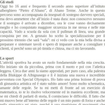
Gli studi
Oggi ho 16 anni e frequento il secondo anno superiore all’istituto
alberghiero “Pietro d’Abano”, di Abano Terme. Anche in questo
percorso sono accompagnata da insegnati di sostegno davvero speciali,
ma devo ammettere che all’inizio è stata dura: non conoscevo nessuno
e il sostegno è arrivato a dicembre, ora le cose vanno decisamente
meglio e ho conquistato maggiore sicurezza in me stessa e nelle mie
capacità. Vado a scuola da sola con il pullman di linea, una grande
conquista per me. A gennaio ho scelto la specializzazione per il
prossimo triennio che sarà “sala”: mi ci vedo con la mia bella divisa a
preparare e sistemare tavoli e spero di imparare anche a consigliare i
clienti, sì perché sono un pò timida e chiusa, ma ci sto lavorando.
Lo sport
L’attività sportiva ha avuto un ruolo fondamentale nella mia crescita.
Ho iniziato sin da piccolina, prima con il nuoto e poi con l’atletica
leggera. Circa due anni fa siamo approdati, per puro caso, alla palestra
della Blukippe di Albignasego e lì è iniziata una nuova e incredibile
avventura con Special Olympics. Ho fatto una prima lezione di prova
di ginnastica artistica ed è stato subito amore! Sono molto schematica,
amante delle regole. Se tu mi metti di fronte ad un esercizio di
matematica, io te lo risolvo velocemente ed in maniera eccellente, ma
se mi chiedi di parlarti di storia, lì cominciano le difficoltà. Il fatto che
mi muovo bene all’interno delle regole è un mio punto di forza e anche
nella ginnastica mi aiuta, perché è una ripetizione di movimenti che