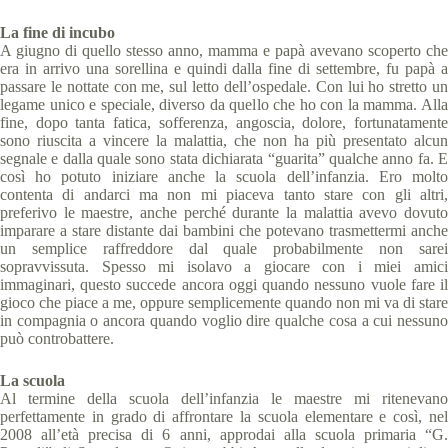
La fine di incubo
A giugno di quello stesso anno, mamma e papà avevano scoperto che
era in arrivo una sorellina e quindi dalla fine di settembre, fu papà a
passare le nottate con me, sul letto dell’ospedale. Con lui ho stretto un
legame unico e speciale, diverso da quello che ho con la mamma. Alla
fine, dopo tanta fatica, sofferenza, angoscia, dolore, fortunatamente
sono riuscita a vincere la malattia, che non ha più presentato alcun
segnale e dalla quale sono stata dichiarata “guarita” qualche anno fa. E
così ho potuto iniziare anche la scuola dell’infanzia. Ero molto
contenta di andarci ma non mi piaceva tanto stare con gli altri,
preferivo le maestre, anche perché durante la malattia avevo dovuto
imparare a stare distante dai bambini che potevano trasmettermi anche
un semplice raffreddore dal quale probabilmente non sarei
sopravvissuta. Spesso mi isolavo a giocare con i miei amici
immaginari, questo succede ancora oggi quando nessuno vuole fare il
gioco che piace a me, oppure semplicemente quando non mi va di stare
in compagnia o ancora quando voglio dire qualche cosa a cui nessuno
può controbattere.
La scuola
Al termine della scuola dell’infanzia le maestre mi ritenevano
perfettamente in grado di affrontare la scuola elementare e così, nel
2008 all’età precisa di 6 anni, approdai alla scuola primaria “G.