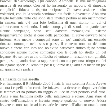
Pascoli” di Saccolongo. Qui conobbi Antonella, la mia meravigliosa
maestra di sostegno. Con lei ho instaurato un rapporto di simpatia,
complicità, fiducia e rispetto reciproco. Ci stavo assieme molto
volentieri, con lei la scuola sembrava più facile e divertente. Abbiamo
legato talmente tanto che sono stata invitata perfino al suo matrimonio:
in camera mia c’è una foto bellissima di quel giorno, in cui ci
abbracciamo sorridendo. I miei compagni di scuola, in particolare
alcune compagne, sono stati davvero meravigliosi, insieme
frequentavamo anche il coro della parrocchia, ci stavo davvero bene
insieme. Alle medie i compagni sono un po’ cambiati, ma essendo
rimasta comunque nello stesso paese, il contesto non era del tutto
nuovo e anche con loro non ho avuto particolari difficoltà; ho potuto
conoscere alcune nuove compagne con le quali ho stretto un bel
legame. Ho sempre avuto difficoltà ad entrare in relazione con gli altri,
per questo quando riesco a rapportarmi con una persona stringo con lei
un legame speciale. Temo un po’ il giudizio degli altri e ci metto un po’
ad aprirmi ed a parlare.
La nascita di mia sorella
Nel frattempo, il 9 febbraio 2005 è nata la mia sorellina Anna. Avevo
ancora i capelli molto corti, che iniziavano a ricrescere dopo aver finito
le terapie: lei ha portato un raggio di luce in quel periodo così buio.
Anna è una bambina molto bella, intelligente e solare. Ama stare al
centro dell’attenzione e inventa sempre qualcosa di nuovo. Adora
leggere e sono stata io ad insegnarle le lettere dell’alfabeto quando non