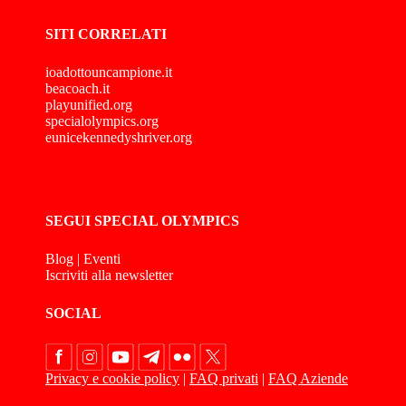
SITI CORRELATI
ioadottouncampione.it
beacoach.it
playunified.org
specialolympics.org
eunicekennedyshriver.org
SEGUI SPECIAL OLYMPICS
Blog
|
Eventi
Iscriviti alla newsletter
SOCIAL
Privacy e cookie policy
|
FAQ privati
|
FAQ Aziende