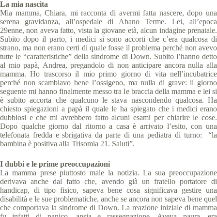
La mia nascita
Mia mamma, Chiara, mi racconta di avermi fatta nascere, dopo una
serena gravidanza, all’ospedale di Abano Terme. Lei, all’epoca
29enne, non aveva fatto, vista la giovane età, alcun indagine prenatale.
Subito dopo il parto, i medici si sono accorti che c’era qualcosa di
strano, ma non erano certi di quale fosse il problema perché non avevo
tutte le “caratteristiche” della sindrome di Down. Subito l’hanno detto
al mio papà, Andrea, pregandolo di non anticipare ancora nulla alla
mamma. Ho trascorso il mio primo giorno di vita nell’incubatrice
perché non scambiavo bene l’ossigeno, ma nulla di grave: il giorno
seguente mi hanno finalmente messo tra le braccia della mamma e lei si
è subito accorta che qualcuno le stava nascondendo qualcosa. Ha
chiesto spiegazioni a papà il quale le ha spiegato che i medici erano
dubbiosi e che mi avrebbero fatto alcuni esami per chiarire le cose.
Dopo qualche giorno dal ritorno a casa è arrivato l’esito, con una
telefonata fredda e sbrigativa da parte di una pediatra di turno: “la
bambina è positiva alla Trisomia 21. Saluti”.
I dubbi e le prime preoccupazioni
La mamma prese piuttosto male la notizia. La sua preoccupazione
derivava anche dal fatto che, avendo già un fratello portatore di
handicap, di tipo fisico, sapeva bene cosa significava gestire una
disabilità e le sue problematiche, anche se ancora non sapeva bene quel
che comportava la sindrome di Down. La reazione iniziale di mamma
fu infatti di panico, ansia e rassegnazione. Aveva paura, era