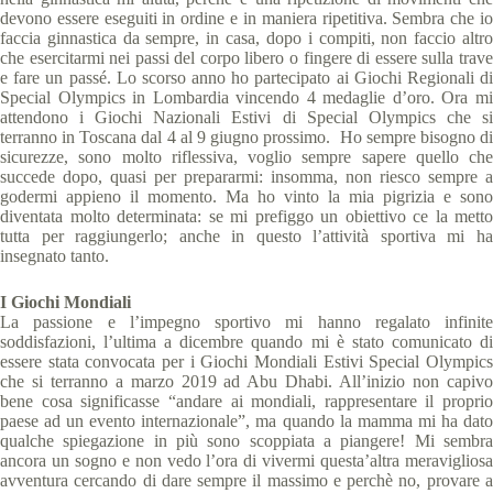
devono essere eseguiti in ordine e in maniera ripetitiva. Sembra che io
faccia ginnastica da sempre, in casa, dopo i compiti, non faccio altro
che esercitarmi nei passi del corpo libero o fingere di essere sulla trave
e fare un passé. Lo scorso anno ho partecipato ai Giochi Regionali di
Special Olympics in Lombardia vincendo 4 medaglie d’oro. Ora mi
attendono i Giochi Nazionali Estivi di Special Olympics che si
terranno in Toscana dal 4 al 9 giugno prossimo. Ho sempre bisogno di
sicurezze, sono molto riflessiva, voglio sempre sapere quello che
succede dopo, quasi per prepararmi: insomma, non riesco sempre a
godermi appieno il momento. Ma ho vinto la mia pigrizia e sono
diventata molto determinata: se mi prefiggo un obiettivo ce la metto
tutta per raggiungerlo; anche in questo l’attività sportiva mi ha
insegnato tanto.
I Giochi Mondiali
La passione e l’impegno sportivo mi hanno regalato infinite
soddisfazioni, l’ultima a dicembre quando mi è stato comunicato di
essere stata convocata per i Giochi Mondiali Estivi Special Olympics
che si terranno a marzo 2019 ad Abu Dhabi. All’inizio non capivo
bene cosa significasse “andare ai mondiali, rappresentare il proprio
paese ad un evento internazionale”, ma quando la mamma mi ha dato
qualche spiegazione in più sono scoppiata a piangere! Mi sembra
ancora un sogno e non vedo l’ora di vivermi questa’altra meravigliosa
avventura cercando di dare sempre il massimo e perchè no, provare a