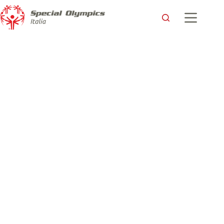
“Il basket mi ha cambiato la vita, ora non mi alleno più da
solo”