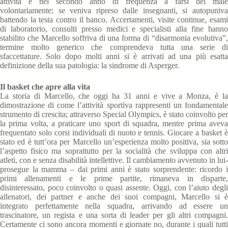
attività e nel secondo anno di frequenza a farsi del male
volontariamente; se veniva ripreso dalle insegnanti, si autopuniva
battendo la testa contro il banco. Accertamenti, visite continue, esami
di laboratorio, consulti presso medici e specialisti alla fine hanno
stabilito che Marcello soffriva di una forma di “disarmonia evolutiva”,
termine molto generico che comprendeva tutta una serie di
sfaccettature. Solo dopo molti anni si è arrivati ad una più esatta
definizione della sua patologia: la sindrome di Asperger.
Il basket che apre alla vita
La storia di Marcello, che oggi ha 31 anni e vive a Monza, è la
dimostrazione di come l’attività sportiva rappresenti un fondamentale
strumento di crescita; attraverso Special Olympics, è stato coinvolto per
la prima volta, a praticare uno sport di squadra, mentre prima aveva
frequentato solo corsi individuali di nuoto e tennis. Giocare a basket è
stato ed è tutt’ora per Marcello un’esperienza molto positiva, sia sotto
l’aspetto fisico ma soprattutto per la socialità che sviluppa con altri
atleti, con e senza disabilità intellettive. Il cambiamento avvenuto in lui-
prosegue la mamma – dai primi anni è stato sorprendente: ricordo i
primi allenamenti e le prime partite, rimaneva in disparte,
disinteressato, poco coinvolto o quasi assente. Oggi, con l’aiuto degli
allenatori, dei partner e anche dei suoi compagni, Marcello si è
integrato perfettamente nella squadra, arrivando ad essere un
trascinatore, un regista e una sorta di leader per gli altri compagni.
Certamente ci sono ancora momenti e giornate no, durante i quali tutti