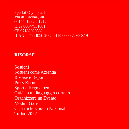
Special Olympics Italia
Via di Decima, 40
00144 Roma - Italia
P.iva 06044931001
CF 97182020582
IBAN: IT55 I056 9603 2110 0000 7290 X19
RISORSE
Sostieni
Sostieni come Azienda
Risorse e Report
Press Room
Sport e Regolamenti
Guida a un linguaggio corretto
Organizzare un Evento
Moduli Gare
Classifiche Giochi Nazionali
Torino 2022