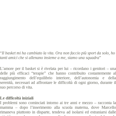
Special Olympics Italia
6 Dicembre 2017
Storie
,
Storie dal Basket
2 min
“
Il basket mi ha cambiato la vita. Ora non faccio più sport da solo, ho
tanti amici che si allenano insieme a me, siamo una squadra
”
L’amore per il basket si è rivelata per lui – ricordano i genitori – una
delle più efficaci “terapie” che hanno contribuito costantemente al
raggiungimento dell’equilibrio interiore, dell’autonomia e della
serenità, necessari ad affrontare le difficoltà di ogni giorno, durante il
suo percorso di vita.
Le difficoltà iniziali
I problemi sono cominciati intorno ai tre anni e mezzo – racconta la
mamma – dopo l’inserimento alla scuola materna, dove Marcello
rimaneva piuttosto in disparte, tendeva ad isolarsi ed estraniarsi dalle