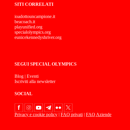
SITI CORRELATI
ioadottouncampione.it
beacoach.it
playunified.org
specialolympics.org
eunicekennedyshriver.org
SEGUI SPECIAL OLYMPICS
Blog
|
Eventi
Iscriviti alla newsletter
SOCIAL
Privacy e cookie policy
|
FAQ privati
|
FAQ Aziende