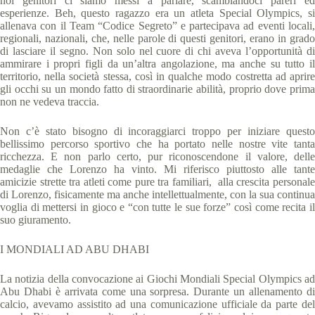
noi genitori ci siamo messi a parlare, scambiandoci pareri ed
esperienze. Beh, questo ragazzo era un atleta Special Olympics, si
allenava con il Team “Codice Segreto” e partecipava ad eventi locali,
regionali, nazionali, che, nelle parole di questi genitori, erano in grado
di lasciare il segno. Non solo nel cuore di chi aveva l’opportunità di
ammirare i propri figli da un’altra angolazione, ma anche su tutto il
territorio, nella società stessa, così in qualche modo costretta ad aprire
gli occhi su un mondo fatto di straordinarie abilità, proprio dove prima
non ne vedeva traccia.
Non c’è stato bisogno di incoraggiarci troppo per iniziare questo
bellissimo percorso sportivo che ha portato nelle nostre vite tanta
ricchezza. E non parlo certo, pur riconoscendone il valore, delle
medaglie che Lorenzo ha vinto. Mi riferisco piuttosto alle tante
amicizie strette tra atleti come pure tra familiari, alla crescita personale
di Lorenzo, fisicamente ma anche intellettualmente, con la sua continua
voglia di mettersi in gioco e “con tutte le sue forze” così come recita il
suo giuramento.
I MONDIALI AD ABU DHABI
La notizia della convocazione ai Giochi Mondiali Special Olympics ad
Abu Dhabi è arrivata come una sorpresa. Durante un allenamento di
calcio, avevamo assistito ad una comunicazione ufficiale da parte del