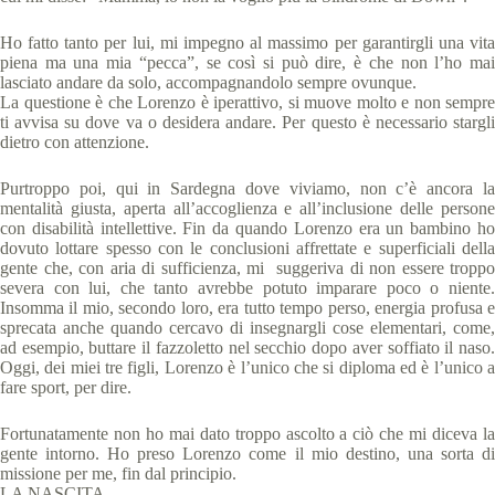
Ho fatto tanto per lui, mi impegno al massimo per garantirgli una vita
piena ma una mia “pecca”, se così si può dire, è che non l’ho mai
lasciato andare da solo, accompagnandolo sempre ovunque.
La questione è che Lorenzo è iperattivo, si muove molto e non sempre
ti avvisa su dove va o desidera andare. Per questo è necessario stargli
dietro con attenzione.
Purtroppo poi, qui in Sardegna dove viviamo, non c’è ancora la
mentalità giusta, aperta all’accoglienza e all’inclusione delle persone
con disabilità intellettive. Fin da quando Lorenzo era un bambino ho
dovuto lottare spesso con le conclusioni affrettate e superficiali della
gente che, con aria di sufficienza, mi suggeriva di non essere troppo
severa con lui, che tanto avrebbe potuto imparare poco o niente.
Insomma il mio, secondo loro, era tutto tempo perso, energia profusa e
sprecata anche quando cercavo di insegnargli cose elementari, come,
ad esempio, buttare il fazzoletto nel secchio dopo aver soffiato il naso.
Oggi, dei miei tre figli, Lorenzo è l’unico che si diploma ed è l’unico a
fare sport, per dire.
Fortunatamente non ho mai dato troppo ascolto a ciò che mi diceva la
gente intorno. Ho preso Lorenzo come il mio destino, una sorta di
missione per me, fin dal principio.
LA NASCITA