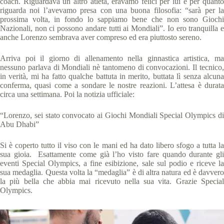
coach. Riguardava un altro atleta, eravamo felici per lui e per quanto
riguarda noi l’avevamo presa con una buona filosofia: “sarà per la
prossima volta, in fondo lo sappiamo bene che non sono Giochi
Nazionali, non ci possono andare tutti ai Mondiali”. Io ero tranquilla e
anche Lorenzo sembrava aver compreso ed era piuttosto sereno.
Arriva poi il giorno di allenamento nella ginnastica artistica, ma
nessuno parlava di Mondiali nè tantomeno di convocazioni. Il tecnico,
in verità, mi ha fatto qualche battuta in merito, buttata lì senza alcuna
conferma, quasi come a sondare le nostre reazioni. L’attesa è durata
circa una settimana. Poi la notizia ufficiale:
“Lorenzo, sei stato convocato ai Giochi Mondiali Special Olympics di
Abu Dhabi”
Si è coperto tutto il viso con le mani ed ha dato libero sfogo a tutta la
sua gioia. Esattamente come già l’ho visto fare quando durante gli
eventi Special Olympics, a fine esibizione, sale sul podio e riceve la
sua medaglia. Questa volta la “medaglia” è di altra natura ed è davvero
la più bella che abbia mai ricevuto nella sua vita. Grazie Special
Olympics.