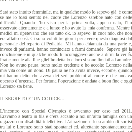
Sarà stato intuito femminile, ma in qualche modo lo sapevo già, è come
se me lo fossi sentito nel cuore che Lorenzo sarebbe nato con delle
difficoltà. Quando l’ho visto per la prima volta, appena nato, l’ho
osservato attentamente e a lungo e ho avuto la mia conferma. Mentre i
medici mi ripetevano che era tutto ok, io sapevo, in cuor mio, che non
era affatto così. Ci sono voluti tre giorni per avere questa diagnosi dal
personale del reparto di Pediatria. Mi hanno chiamata da una parte e,
invece di parlarmi, hanno cominciato a farmi domande. Sapevo già la
conclusione e in qualche modo li incoraggiavo anche a dirmi la verità.
Praticamente alla fine gliel’ho detta io e loro si sono limitati ad annuire.
Non ho avuto paura, sono molto credente e ho accolto Lorenzo nella
mia vita come un dono. Di paura ne ho avuta invece, eccome, quando
mi hanno detto che aveva dei seri problemi al cuore e che andava
operato d’urgenza. Per fortuna l’operazione è andata a buon fine e oggi
Lorenzo sta bene.
IL SEGRETO E’ UN CODICE…
L’incontro con Special Olympics è avvenuto per caso nel 2011.
Eravamo a teatro in fila e c’era accanto a noi un’altra famiglia con un
ragazzo con disabilità intellettive. L’attrazione e lo scambio di sorrisi
tra lui e Lorenzo sono stati spontanei ed, altrettanto spontaneamente,