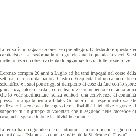
Special Olympics Italia
19 Febbraio 2019
Abu Dhabi 2019 storie
,
News
,
Storie
5 min
Lorenzo è un ragazzo solare, sempre allegro. E’ testardo e questa sua
caratteristica si trasforma in una grande qualità quando fa sport. Se si
mette in testa un obiettivo tenta di raggiungerlo con tutte le sue forze.
Lorenzo compirà 20 anni a Luglio ed ha tanti impegni nel corso della
settimana – racconta mamma Cristina. Frequenta l’ultimo anno di liceo
scientifico e i suoi pomeriggi si riempiono di cose da fare con lo sport:
ginnastica, calcio e basket, con il teatro e con un percorso di autonomia
che lo vede sperimentare, senza genitori, una convivenza di comunità
presso un appartamento affittato. Si tratta di un esperimento sociale
realizzato insieme ad altri ragazzi con disabilità intellettive e grazie al
supporto di un gruppo di volontari che li seguono nelle faccende di
casa, nella spesa e in tutte le attività in comune.
Lorenzo ha una grande sete di autonomia, ricordo ancora il giorno in
cui mi disse: “Mamma, io non la voglio più la Sindrome di Down”.