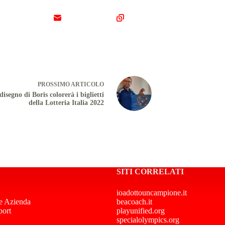
PROSSIMO
ARTICOLO
 disegno di Boris colorerà i biglietti
della Lotteria Italia 2022
SITI CORRELATI
ioadottouncampione.it
e Azienda
beacoach.it
port
playunified.org
specialolympics.org