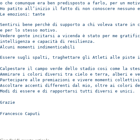
o che comunque era ben predisposto a farlo,
per un motiv
Ho patito all’inizio il fatto di non conoscere
nessuno e
Le emozioni: tante
Sentirsi bene perchè di supporto a chi voleva stare in 
e per lo stesso motivo.
Vedere gente incitarsi a vicenda è stato per me gratifi
intelligenza e capacità di resilienza.
Alcuni momenti indimenticabili
Essere sugli spalti, traghettare gli Atleti alle piste i
Calpestare il campo verde dello stadio cosi come la ste
Ammirare i colori diversi tra cielo e terra, alberi e ve
Partecipare alle premiazioni e vivere momenti collettivi
Ascoltare accenti differenti dal mio, oltre ai colori d
Modi di essere e di rapportarsi tutti diversi e unici.
Grazie
Francesco Caputi