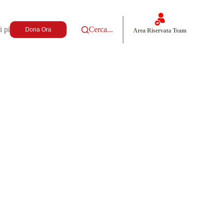
i più
Cerca...
Dona Ora
Area Riservata Team