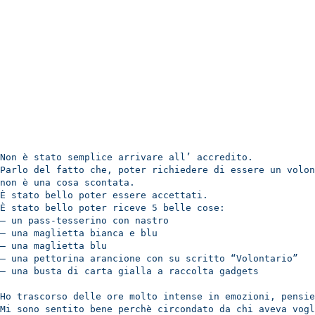
Special Olymp
Non è stato semplice arrivare all’ accredito.
Parlo del fatto che, poter richiedere di essere un volon
non è una cosa scontata.
È stato bello poter essere accettati.
È stato bello poter riceve 5 belle cose:
– un pass-tesserino con nastro
– una maglietta bianca e blu
– una maglietta blu
– una pettorina arancione con su scritto “Volontario”
– una busta di carta gialla a raccolta gadgets
Ho trascorso delle ore molto intense in emozioni,
pensie
Mi sono sentito bene perchè
circondato da chi aveva vogl