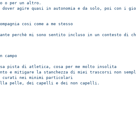
o o per un altro.
 dover agire quasi in autonomia e da solo, poi con i gio
compagnia cosi come a me stesso
cante perchè mi sono sentito
incluso in un contesto di c
n campo
ssa pista di atletica,
cosa per me molto insolita
nto e
mitigare la stanchezza di miei trascorsi non sempl
 c
urati nei minimi particolari
ella pelle, dei capelli e dei non capelli.