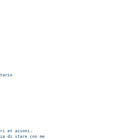
Mi sono sentito incluso, esattamente come loro
ics Italia
24 Giugno 2022
storie e testimonianze
1 m
tario
ri et azioni.
ia di stare con me