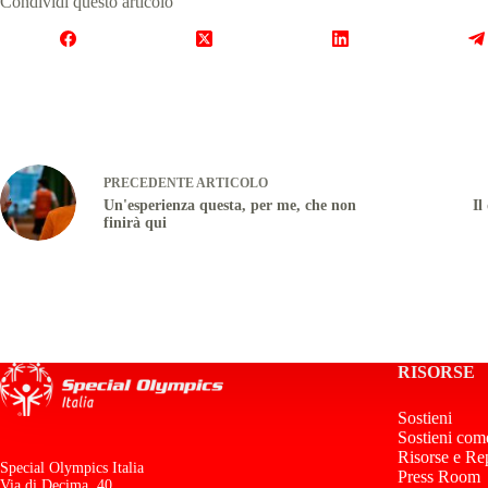
Condividi questo articolo
PRECEDENTE
ARTICOLO
Un'esperienza questa, per me, che non
Il
finirà qui
RISORSE
Sostieni
Sostieni com
Risorse e Re
Special Olympics Italia
Press Room
Via di Decima, 40