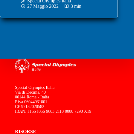
Special Olympics Italia
27 Maggio 2022
3 min
Special Olympics Italia
Via di Decima, 40
00144 Roma - Italia
P.iva 06044931001
CF 97182020582
IBAN: IT55 I056 9603 2110 0000 7290 X19
RISORSE