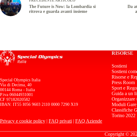
PRECEDENTE
ARTICOLO
The Future is Now: la Lombardia si
Da at
ritrova e guarda avanti insieme
RISORSE
Sostieni
Sostieni com
Risorse e Re
Special Olympics Italia
Press Room
Via di Decima, 40
Sport e Rego
00144 Roma - Italia
Guida a un l
P.iva 06044931001
Organizzare
CF 97182020582
Moduli Gare
IBAN: IT55 I056 9603 2110 0000 7290 X19
Classifiche 
Torino 2022
Privacy e cookie policy
|
FAQ privati
|
FAQ Aziende
Copyright © 2026 