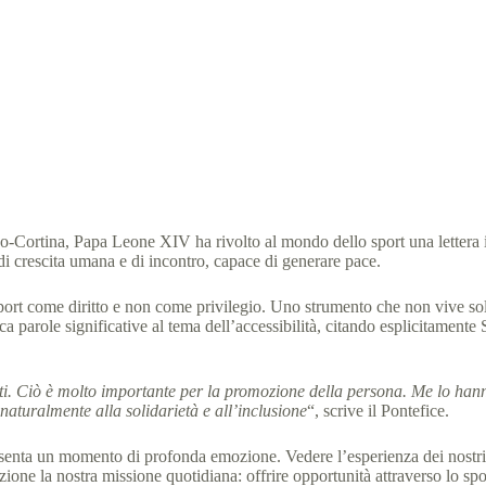
e XIV: lo sport è per tutti, anche grazie a Special Olympics
l Olympics Italia
10 Febbraio 2026
News
2 min
-Cortina, Papa Leone XIV ha rivolto al mondo dello sport una lettera i
di crescita umana e di incontro, capace di generare pace.
sport come diritto e non come privilegio. Uno strumento che non vive solo
 parole significative al tema dell’accessibilità, citando esplicitament
utti. Ciò è molto importante per la promozione della persona. Me lo ha
naturalmente alla solidarietà e all’inclusione
“, scrive il Pontefice.
enta un momento di profonda emozione. Vedere l’esperienza dei nostri atl
one la nostra missione quotidiana: offrire opportunità attraverso lo spor