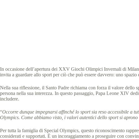
Papa Leon
Specia
In occasione dell’apertura dei XXV Giochi Olimpici Invernali di Milano
invita a guardare allo sport per ciò che può essere davvero: uno spazio 
Nella sua riflessione, il Santo Padre richiama con forza il valore dello 
persona nella sua interezza. In questo passaggio, Papa Leone XIV dedica
includere.
“
Occorre dunque impegnarsi affinché lo sport sia reso accessibile a t
Olympics. Come abbiamo visto, i valori autentici dello sport si aprono 
Per tutta la famiglia di Special Olympics, questo riconoscimento rappres
considerati e supportati. È un incoraggiamento a proseguire con convinzi