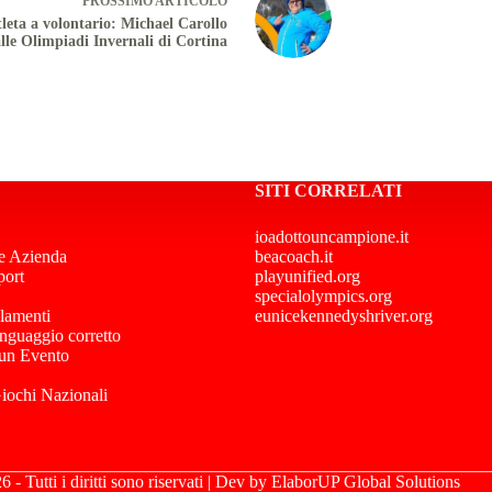
PROSSIMO
ARTICOLO
leta a volontario: Michael Carollo
alle Olimpiadi Invernali di Cortina
SITI CORRELATI
ioadottouncampione.it
e Azienda
beacoach.it
port
playunified.org
specialolympics.org
lamenti
eunicekennedyshriver.org
inguaggio corretto
 un Evento
Giochi Nazionali
- Tutti i diritti sono riservati | Dev by
ElaborUP Global Solutions