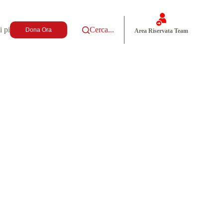
i più
Cerca...
Dona Ora
Area Riservata Team