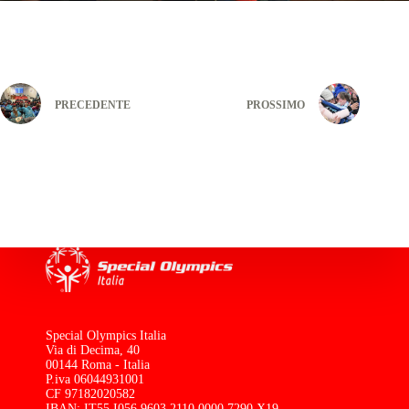
PRECEDENTE
PROSSIMO
Special Olympics Italia
Via di Decima, 40
00144 Roma - Italia
P.iva 06044931001
CF 97182020582
IBAN: IT55 I056 9603 2110 0000 7290 X19