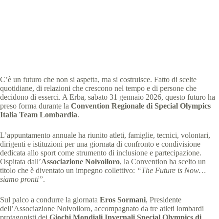
Special Olympics Italia
2 Febbraio 2026
News
,
News Lombardia
4 min
C’è un futuro che non si aspetta, ma si costruisce. Fatto di scelte
quotidiane, di relazioni che crescono nel tempo e di persone che
decidono di esserci. A Erba, sabato 31 gennaio 2026, questo futuro ha
preso forma durante la
Convention Regionale di Special Olympics
Italia Team Lombardia
.
L’appuntamento annuale ha riunito atleti, famiglie, tecnici, volontari,
dirigenti e istituzioni per una giornata di confronto e condivisione
dedicata allo sport come strumento di inclusione e partecipazione.
Ospitata dall’
Associazione Noivoiloro
, la Convention ha scelto un
titolo che è diventato un impegno collettivo:
“The Future is Now…
siamo pronti”
.
Sul palco a condurre la giornata
Eros Sormani
, Presidente
dell’Associazione Noivoiloro, accompagnato da tre atleti lombardi
protagonisti dei
Giochi Mondiali Invernali Special Olympics di