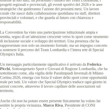
insieme al suo staff, ha presentato i numeri del Team Lombardia, i
progetti regionali e provinciali, gli eventi sportivi del 2026 e le aree
strategiche che guideranno l’azione dei prossimi mesi. Un lavoro
corale che nasce dalla collaborazione quotidiana tra staff, direttori
provinciali e volontari, e che guarda al futuro con chiarezza e
responsabilità.
La Convention ha visto una partecipazione istituzionale ampia e
sentita, segno di un’attenzione crescente verso lo sport come strumento
di inclusione sociale e sviluppo dei territori. Una presenza che ha
rappresentato non solo un momento formale, ma un impegno concreto
a sostenere il percorso del Team Lombardia e l’intera rete di Special
Olympics Italia.
Un messaggio particolarmente significativo è arrivato da
Federica
Picchi
, Sottosegretario Sport e Giovani di Regione Lombardia, che ha
sottolineato come, alla vigilia delle Paralimpiadi Invernali di Milano
Cortina 2026, emerga con forza il valore dello sport come opportunità
reale per tutti. Un valore che Special Olympics traduce ogni giorno in
azioni concrete, attraverso il lavoro capillare delle associazioni sul
territorio.
Anche chi non ha potuto essere presente fisicamente ha voluto far
sentire la propria vicinanza.
Marco Riva
, Presidente di CONI