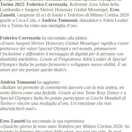
Torino 2025
:
Federico Correzzola
, Referente Area Atleti della
Lombardia e Sargent Shriver Honorary Global Messenger,
Eros
Zanotti
, campione di sci di fondo e Tedoforo di Milano Cortina 2026
grazie a Coca-Cola, e
Andrea Tomasoni
, danzatrice e Atleta Leader
che a Torino ha vinto una medaglia d’oro.
Federico Correzzola
ha raccontato alla platea:
«Essere Sargent Shriver Honorary Global Messenger significa essere
portavoce dei valori Special Olympics nel mondo, promuovere
l’inclusione e diffondere il messaggio di dignità per le persone con
disabilità intellettiva. Grazie al Programma Atleti Leader di Special
Olympics Italia ho potuto formarmi e sviluppare nuove abilità. È un
onore per me portare questo titolo!»
Andrea Tomasoni
ha aggiunto:
«Ballare mi permette di connettermi davvero con la mia anima, mi
sento libera come una farfalla. Grazie al mio Team Rosy Dance e a
Special Olympics Italia ho potuto partecipare ai Giochi Mondiali di
Torino e vincere una medaglia d’oro. Un’emozione che non
dimenticherò mai!»
Eros Zanotti
ha raccontato la sua esperienza:
«Qualche giorno fa sono stato Tedoforo per Milano Cortina 2026: ho
portato la fiamma dei valori dello sport, ma non ero solo. In quel