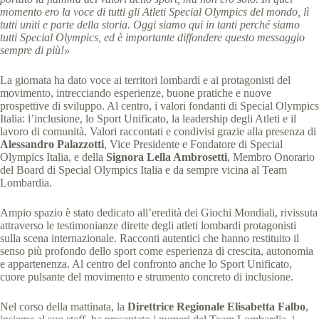
momento ero la voce di tutti gli Atleti Special Olympics del mondo, lì
tutti uniti e parte della storia. Oggi siamo qui in tanti perché siamo
tutti Special Olympics, ed è importante diffondere questo messaggio
sempre di più!»
La giornata ha dato voce ai territori lombardi e ai protagonisti del
movimento, intrecciando esperienze, buone pratiche e nuove
prospettive di sviluppo. Al centro, i valori fondanti di Special Olympics
Italia: l’inclusione, lo Sport Unificato, la leadership degli Atleti e il
lavoro di comunità. Valori raccontati e condivisi grazie alla presenza di
Alessandro Palazzotti
, Vice Presidente e Fondatore di Special
Olympics Italia, e della
Signora Lella Ambrosetti
, Membro Onorario
del Board di Special Olympics Italia e da sempre vicina al Team
Lombardia.
Ampio spazio è stato dedicato all’eredità dei Giochi Mondiali, rivissuta
attraverso le testimonianze dirette degli atleti lombardi protagonisti
sulla scena internazionale. Racconti autentici che hanno restituito il
senso più profondo dello sport come esperienza di crescita, autonomia
e appartenenza. Al centro del confronto anche lo Sport Unificato,
cuore pulsante del movimento e strumento concreto di inclusione.
Nel corso della mattinata, la
Direttrice Regionale Elisabetta Falbo
,