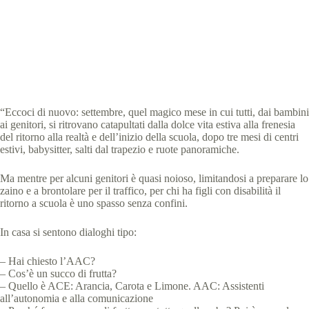
Special Olympics Italia
18 Settembre 2024
News
3 min
“Eccoci di nuovo: settembre, quel magico mese in cui tutti, dai bambini
ai genitori, si ritrovano catapultati dalla dolce vita estiva alla frenesia
del ritorno alla realtà e dell’inizio della scuola, dopo tre mesi di centri
estivi, babysitter, salti dal trapezio e ruote panoramiche.
Ma mentre per alcuni genitori è quasi noioso, limitandosi a preparare lo
zaino e a brontolare per il traffico, per chi ha figli con disabilità il
ritorno a scuola è uno spasso senza confini.
In casa si sentono dialoghi tipo:
– Hai chiesto l’AAC?
– Cos’è un succo di frutta?
– Quello è ACE: Arancia, Carota e Limone. AAC: Assistenti
all’autonomia e alla comunicazione