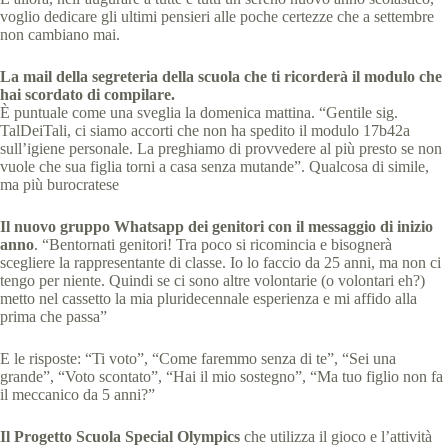
voglio dedicare gli ultimi pensieri alle poche certezze che a settembre
non cambiano mai.
La mail della segreteria della scuola che ti ricorderà il modulo che
hai scordato di compilare.
È puntuale come una sveglia la domenica mattina. “Gentile sig.
TalDeiTali, ci siamo accorti che non ha spedito il modulo 17b42a
sull’igiene personale. La preghiamo di provvedere al più presto se non
vuole che sua figlia torni a casa senza mutande”. Qualcosa di simile,
ma più burocratese
Il nuovo gruppo Whatsapp dei genitori con il messaggio di inizio
anno
. “Bentornati genitori! Tra poco si ricomincia e bisognerà
scegliere la rappresentante di classe. Io lo faccio da 25 anni, ma non ci
tengo per niente. Quindi se ci sono altre volontarie (o volontari eh?)
metto nel cassetto la mia pluridecennale esperienza e mi affido alla
prima che passa”
E le risposte: “Ti voto”, “Come faremmo senza di te”, “Sei una
grande”, “Voto scontato”, “Hai il mio sostegno”, “Ma tuo figlio non fa
il meccanico da 5 anni?”
Il Progetto Scuola Special Olympics
che
utilizza il gioco e l’attività