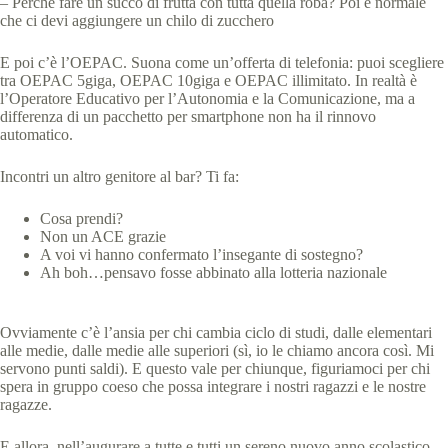
– Perché fare un succo di frutta con tutta quella roba? Poi è normale
che ci devi aggiungere un chilo di zucchero
E poi c’è l’OEPAC. Suona come un’offerta di telefonia: puoi scegliere
tra OEPAC 5giga, OEPAC 10giga e OEPAC illimitato. In realtà è
l’Operatore Educativo per l’Autonomia e la Comunicazione, ma a
differenza di un pacchetto per smartphone non ha il rinnovo
automatico.
Incontri un altro genitore al bar? Ti fa:
Cosa prendi?
Non un ACE grazie
A voi vi hanno confermato l’insegante di sostegno?
Ah boh…pensavo fosse abbinato alla lotteria nazionale
Ovviamente c’è l’ansia per chi cambia ciclo di studi, dalle elementari
alle medie, dalle medie alle superiori (sì, io le chiamo ancora così. Mi
servono punti saldi). E questo vale per chiunque, figuriamoci per chi
spera in gruppo coeso che possa integrare i nostri ragazzi e le nostre
ragazze.
E allora, nell’augurare a tutte e tutti un sereno nuovo anno scolastico,