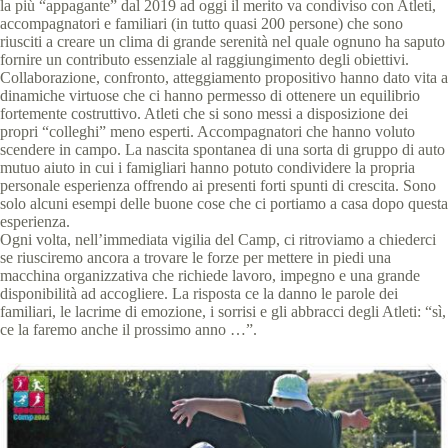
la più “appagante” dal 2019 ad oggi il merito va condiviso con Atleti,
accompagnatori e familiari (in tutto quasi 200 persone) che sono
riusciti a creare un clima di grande serenità nel quale ognuno ha saputo
fornire un contributo essenziale al raggiungimento degli obiettivi.
Collaborazione, confronto, atteggiamento propositivo hanno dato vita a
dinamiche virtuose che ci hanno permesso di ottenere un equilibrio
fortemente costruttivo. Atleti che si sono messi a disposizione dei
propri “colleghi” meno esperti. Accompagnatori che hanno voluto
scendere in campo. La nascita spontanea di una sorta di gruppo di auto
mutuo aiuto in cui i famigliari hanno potuto condividere la propria
personale esperienza offrendo ai presenti forti spunti di crescita. Sono
solo alcuni esempi delle buone cose che ci portiamo a casa dopo questa
esperienza.
Ogni volta, nell’immediata vigilia del Camp, ci ritroviamo a chiederci
se riusciremo ancora a trovare le forze per mettere in piedi una
macchina organizzativa che richiede lavoro, impegno e una grande
disponibilità ad accogliere. La risposta ce la danno le parole dei
familiari, le lacrime di emozione, i sorrisi e gli abbracci degli Atleti: “sì,
ce la faremo anche il prossimo anno …”.