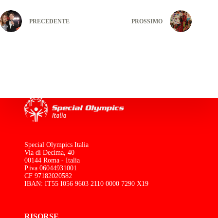
PRECEDENTE
PROSSIMO
Special Olympics Italia
Via di Decima, 40
00144 Roma - Italia
P.iva 06044931001
CF 97182020582
IBAN: IT55 I056 9603 2110 0000 7290 X19
RISORSE