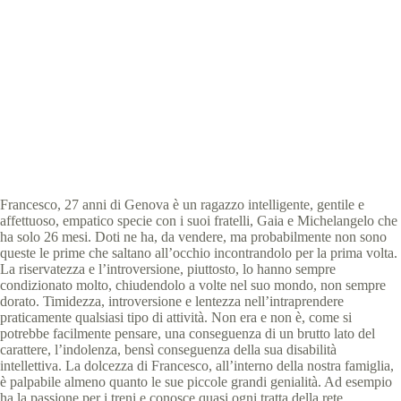
Special Olympics Italia
17 Gennaio 2017
News
,
Storie
6 min
Francesco, 27 anni di Genova è un ragazzo intelligente, gentile e
affettuoso, empatico specie con i suoi fratelli, Gaia e Michelangelo che
ha solo 26 mesi. Doti ne ha, da vendere, ma probabilmente non sono
queste le prime che saltano all’occhio incontrandolo per la prima volta.
La riservatezza e l’introversione, piuttosto, lo hanno sempre
condizionato molto, chiudendolo a volte nel suo mondo, non sempre
dorato. Timidezza, introversione e lentezza nell’intraprendere
praticamente qualsiasi tipo di attività. Non era e non è, come si
potrebbe facilmente pensare, una conseguenza di un brutto lato del
carattere, l’indolenza, bensì conseguenza della sua disabilità
intellettiva. La dolcezza di Francesco, all’interno della nostra famiglia,
è palpabile almeno quanto le sue piccole grandi genialità. Ad esempio
ha la passione per i treni e conosce quasi ogni tratta della rete