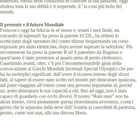
trattenuto, messo nelle condizioni di coltivare la sua passione, oggi
sfodera tutta la sua abilità e ti sorprende. E’ la cosa più bella del
mondo.
Il presente e il futuro Mondiale
Francesco oggi ha fiducia in sé stesso e, testati i suoi limiti, sta
cercando di superarli: ha preso la patente ECDL, ha sfidato lo
scetticismo degli operatori del centro diurno frequentando un corso
regionale per aiuto elettricista, dopo averne superato la selezione. Più
recentemente ha preso la patente B ed il patentino da Bagnino e
quest’anno è stato promosso al quarto anno di perito elettronico.
Guardando avanti, oltre, c’è poi l’incommensurabile gioia della
convocazione ai Giochi Mondiali Invernali Special Olympics che per
lui ha molteplici significati: dall’avere il riconoscimento degli sforzi
fatti, al sapere di essere stato scelto nel mondo per dimostrare qualcosa,
dal poter viaggiare all’estero come una persona importante al, perché
no, poter dimostrare le sue capacità a chi, fino ad oggi, non è stato
capace di guardarlo con occhi diversi. Il nostro “Rain man” non ha
alcun timore, vivrà pienamente questa straordinaria avventura, conta i
giorni che lo separano dalla neve dell’Austria ai cancelletti di partenza,
pronto, come non mai, alla sua discesa libera.