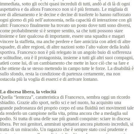
immediata, sotto gli occhi quasi increduli di tutti, andò al di là di ogni
aspettativa e da allora Francesco non si è più fermato. Le migliaia di
ore di allenamento e le decine e decine di trasferte lo hanno rafforzato
ogni giorno di più nell’autonomia, nella capacità di interazione con gli
altri: Francesco finalmente ha trovato un posto dove tutti sono diversi,
come probabilmente si è sempre sentito, sa che tutti possono stare
insieme e fare qualcosa di importante, essere una squadra e magari
vincere la staffetta, ma anche perdere e fare amicizia con atleti di altre
squadre, di altre regioni, di altre nazioni sotto l’alto valore della lealtà
sportiva. Francesco non è più relegato in un angolo buio di sofferenza
e solitudine, ora è il protagonista, insieme a tutti gli altri suoi compagni,
atleti come lui, di un cambiamento che mette in luce ciò che sa fare e
che ottiene da se stesso mettendo in campo tutte le forze. La disabilità è
sullo sfondo, resta la condizione di partenza certamente, ma non
ostacola più la voglia di esserci e di arrivare lontano.
La discesa libera, la velocità
Quella “lentezza”, caratteristica di Francesco, sembra oggi un ricordo
sbiadito. Grazie allo sport, nello sci e nel nuoto, ha acquisito una
grande padronanza del proprio corpo ed una fluidità nei movimenti tale
da renderlo un campione nella vita, prima ancora che a medaglia sul
podio. Si tratta di una delle sue più grandi conquiste: sciare in discesa
libera. Per noi genitori, ammirati spettatori ancora piuttosto increduli, si
tratta di un miracolo. Un ragazzo che è sempre stato così prudente e