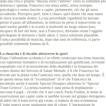
stata una vera e propria “discesa verso l’inferno” verso la solitudine più
dolorosa e spietata. Francesco era senza amici, senza sostegno
psicologico e senza riuscire a capire, pienamente, ciò che gli stava
accadendo. Percepiva però, forte e chiaro, quel dolore che man mano
lo stava scavando dentro. La sua proverbiale caparbietà ha lasciato
presto il passo all’abbandono, la tristezza ha preso il sopravvento su
quel sorriso gentile e la scuola si trasformò un luogo minaccioso,
incapace di fare del bene, non a Francesco, diventato ormai l’oggetto
privilegiato di derisione e burle altrui. L’unica soluzione plausibile,
l’unica possibilità di rinascita, dopo due anni di sofferenza, ci parve
possibile solamente lontano da lì.
La rinascita e il riscatto attraverso lo sport
Dopo l’abbandono scolastico è in effetti cominciata una lenta rinascita,
con esperienze formative e di socializzazione più gratificanti, avvenute
soprattutto con il riconoscimento della disabilità e la frequenza del
centro diurno del Servizio di Salute Mentale, è lì che Francesco ha
trovato per la prima volta l’amicizia vera, quella che dura nel tempo. È
in questa stessa fase di “ricostruzione” di sé che Francesco ha
incontrato anche il mondo Special Olympics attraverso lo “Special
Team Genova”. La prima trasferta è stata piena di trepidazione –
racconta il papà – ricordo che il suo coach, Paolo Frattini, lo tenne in
osservazione per capire come si sarebbe trovato nel gruppo eterogeneo
di atleti che il team aveva già creato, si trattava di una scommessa.
L’esito poteva avere qualunque tipo di colore. L’integrazione fu