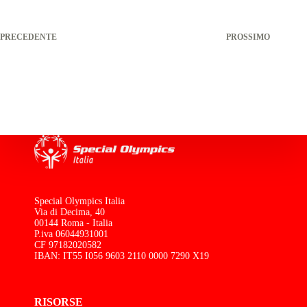
PRECEDENTE
PROSSIMO
Special Olympics Italia
Via di Decima, 40
00144 Roma - Italia
P.iva 06044931001
CF 97182020582
IBAN: IT55 I056 9603 2110 0000 7290 X19
RISORSE