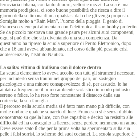
ferroviaria italiana, con tanto di orari, vettori e mezzi. La sua è una
memoria prodigiosa, ci sono buone possibilità che riesca a dire il
giorno della settimana di una qualsiasi data che gli venga proposta.
Somiglia molto a “Rain Man”, l’uomo della pioggia. Il genio di
Francesco viene poi alimentato con l’elettronica, il suo hobby preferito.
Se da piccolo mostrava una grande paura per alcuni suoi componenti,
oggi si può dire che stia diventando una sua competenza. Da
quest’anno ha ripreso la scuola superiore di Perito Elettronico, dopo
che a 16 anni aveva abbandonato, nel corso della più pesante crisi
adolescenziale, l’Istituto Nautico.
La salita: vittima di bullismo con il dolore dentro
La scuola elementare lo aveva accolto con tutti gli strumenti necessari
per includerlo senza traumi nel gruppo dei pari, un sostegno
psicologico e una minore consapevolezza di sé, per assurdo, lo ha
aiutato a frequentare il primo ambiente scolastico in modo piuttosto
sereno e felice, lo ha reso forte nonostante il distacco dalla sua
corteccia, la sua famiglia.
Il percorso nella scuola media si è fatto man mano più difficile, con
molte ombre e qualche squarcio di luce. Francesco si è senza dubbio
concentrato su quella luce, con fare caparbio e deciso ha resistito alle
difficoltà ed ha conseguito la licenza senza perdere nemmeno un anno.
Deve essere stato lì che per la prima volta ha sperimentato sulla sua
pelle i falsi sorrisi, lo scherno dei suoi coetanei. La scuola superiore è