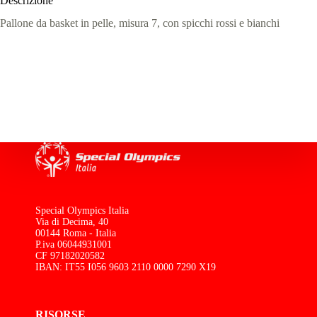
Descrizione
Pallone da basket in pelle, misura 7, con spicchi rossi e bianchi
Special Olympics Italia
Via di Decima, 40
00144 Roma - Italia
P.iva 06044931001
CF 97182020582
IBAN: IT55 I056 9603 2110 0000 7290 X19
RISORSE