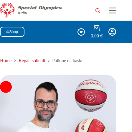
Shop
0,00
€
Home
Regali solidali
Pallone da basket