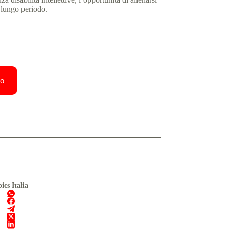
 lungo periodo.
lo
ics Italia