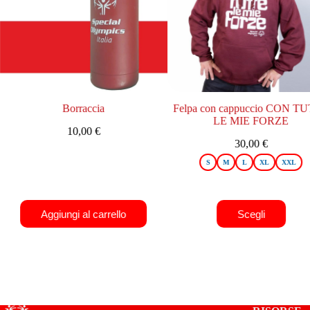
Borraccia
Felpa con cappuccio CON TU
LE MIE FORZE
10,00
€
30,00
€
S
M
L
XL
XXL
Aggiungi al carrello
Scegli