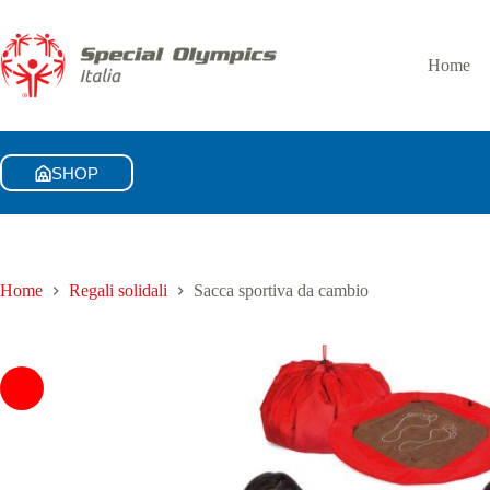
Sacca sportiva da cambio
Aggiungi al carrello
10,00
€
Home
SHOP
Home
Regali solidali
Sacca sportiva da cambio