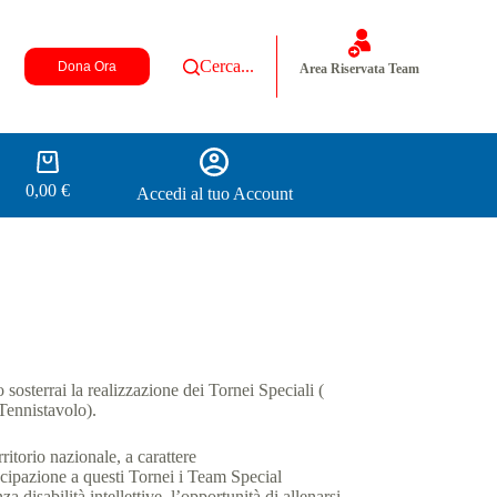
Di più
Cerca...
Dona Ora
Area Riservata Team
0,00
€
Accedi al tuo Account
sosterrai la realizzazione dei Tornei Speciali (
Tennistavolo).
rritorio nazionale, a carattere
tecipazione a questi Tornei i Team Special
a disabilità intellettive, l’opportunità di allenarsi