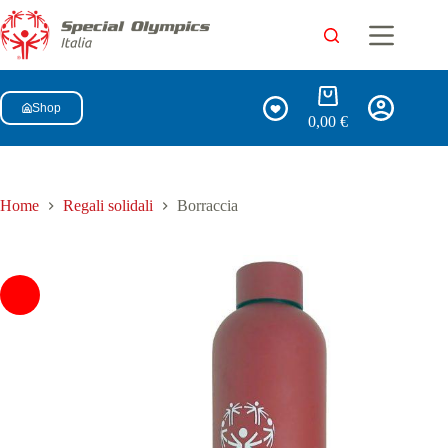
Shop
0,00
€
Home
Regali solidali
Borraccia