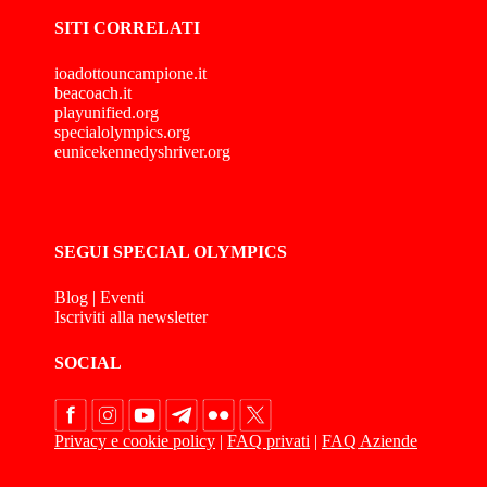
SITI CORRELATI
ioadottouncampione.it
beacoach.it
playunified.org
specialolympics.org
eunicekennedyshriver.org
SEGUI SPECIAL OLYMPICS
Blog
|
Eventi
Iscriviti alla newsletter
SOCIAL
Privacy e cookie policy
|
FAQ privati
|
FAQ Aziende