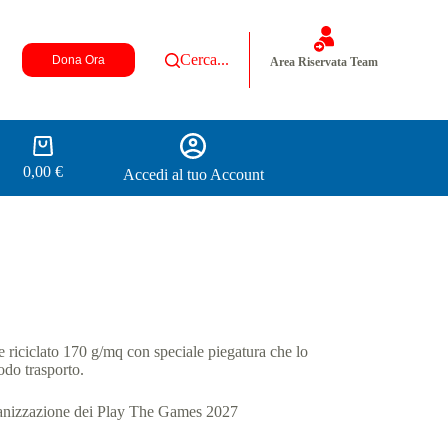
Di più
Cerca...
Dona Ora
Area Riservata Team
0,00
€
Accedi al tuo Account
 riciclato 170 g/mq con speciale piegatura che lo
odo trasporto.
rganizzazione dei Play The Games 2027