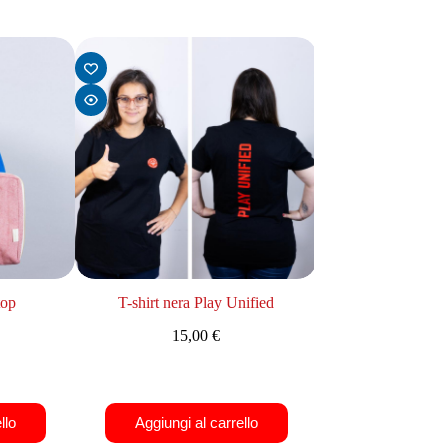
top
T-shirt nera Play Unified
Bandiera Special 
15,00
€
10,0
llo
Aggiungi al carrello
Aggiungi al