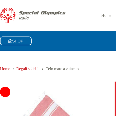
Telo mare a zainetto
Aggiungi al carrello
15,00
€
Home
SHOP
Home
Regali solidali
Telo mare a zainetto