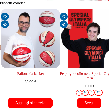
Prodotti correlati
Pallone da basket
Felpa girocollo nera Special Ol
Italia
30,00
€
30,00
€
S
M
L
XL
Aggiungi al carrello
Scegli