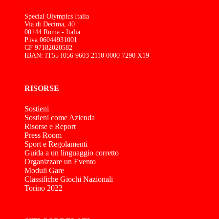
Special Olympics Italia
Via di Decima, 40
00144 Roma - Italia
P.iva 06044931001
CF 97182020582
IBAN: IT55 I056 9603 2110 0000 7290 X19
RISORSE
Sostieni
Sostieni come Azienda
Risorse e Report
Press Room
Sport e Regolamenti
Guida a un linguaggio corretto
Organizzare un Evento
Moduli Gare
Classifiche Giochi Nazionali
Torino 2022