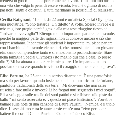
mettersi in gioco — nello sport come nel lavoro. Tutti abbiamo diritto a
una vita che valga la pena di essere vissuta. Perché ognuno di noi ha
passioni, sogni e obiettivi. E tutti meritiamo la possibilità di realizzarli”.
Cecilia Batignani
, 41 anni, da 22 anni è un’atleta Special Olympics,
una nuotatrice. “Sono testarda. Un difetto? A volte. Spesso invece è il
mio migliore pregio perché grazie alla mia testardaggine riesco ad
“arrivare dove voglio”! Ritengo molto importante parlare nelle scuole,
perché la maggior parte dei ragazzi non ci conosce ancora e ciò che
rappresentiamo. Incontrare gli studenti è importante: mi piace parlare
con i bambini delle scuole elementari, che, nonostante la loro giovane
età, sanno comprendere tanto e si emozionano profondamente. Stare
nella famiglia Special Olympics (sto meglio qui che a casa, lo posso
dire?) Mi ha aiutata a superare le mie paure. Ho imparato quanto
possiamo crescere quando troviamo il coraggio di metterci alla prova”.
Elisa Parutto
, ha 25 anni e un sorriso disarmante. È una pantofolaia,
ma solo per lavoro: quando insieme con la mamma ricama le furlane,
pantofole tradizionali della sua terra. “Mi dicevano che non sarei
riuscita a fare nulla e invece? Li ho fregati tutti seguendo i miei sogni”.
Elisa volteggia sulle rotelle dei suoi pattini e si esibisce sulle piste da
ballo ” mi sento osservata e… questo mi piace tantissimo”. Vorrebbe
ballare sulle note di una canzone di Laura Pausini: “Nemica, è il titolo”
dice. L’ ascoltiamo e tra le tante strofe ce n’è una “vivo per poter
battere il record”! Canta Pausini. “Come me” fa eco Elisa.