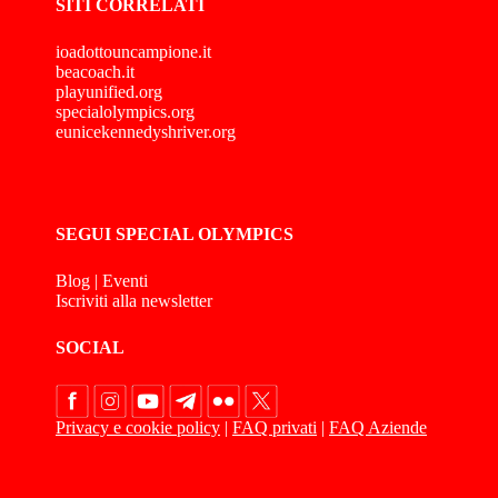
SITI CORRELATI
ioadottouncampione.it
beacoach.it
playunified.org
specialolympics.org
eunicekennedyshriver.org
SEGUI SPECIAL OLYMPICS
Blog
|
Eventi
Iscriviti alla newsletter
SOCIAL
Privacy e cookie policy
|
FAQ privati
|
FAQ Aziende