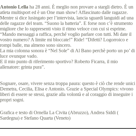
Antonio Lella
ha 28 anni. È meglio non provare a stargli dietro. È un
atleta multisport ed è un One man show! Affascinato dalle ragazze.
Mentre si dice lusingato per l’intervista, lancia sguardi languidi ad una
delle ragazze del team. “Suono la batteria”. E forse non c’è strumento
migliore che lo rappresenti visto il ritmo veloce con cui si esprime.
“Mando messaggi a raffica, perché voglio parlare con tutti. Mi date il
vostro numero? A limite mi bloccate!” Ride! “Difetti? Logorroico e
rompi balle, ma almeno sono sincero.
La mia colonna sonora è “Nel Sole” di Al Bano perchè porto un po’ di
luce ovunque vado.
E il mio punto di riferimento sportivo? Roberto Ficarra, il mio
allenatore: grinta pura”.
Sognare, osare, vivere senza troppa paura: questo è ciò che rende unici
Demetra, Cecilia, Elisa e Antonio. Grazie a Special Olympics: vivono
liberi di essere se stessi, grazie alla volontà e al coraggio di inseguire i
propri sogni.
Grafica e testo di Ornella La Civita (Abruzzo), Andrea Siddi (
Sardegna) e Stefano Quarta (Veneto)