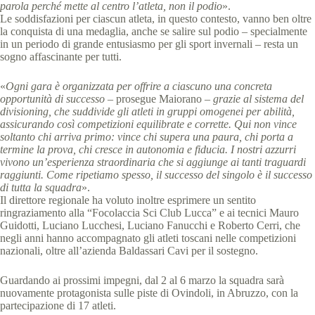
parola perché mette al centro l’atleta, non il podio
».
Le soddisfazioni per ciascun atleta, in questo contesto, vanno ben oltre
la conquista di una medaglia, anche se salire sul podio – specialmente
in un periodo di grande entusiasmo per gli sport invernali – resta un
sogno affascinante per tutti.
«
Ogni gara è organizzata per offrire a ciascuno una concreta
opportunità di successo
– prosegue Maiorano –
grazie al sistema del
divisioning, che suddivide gli atleti in gruppi omogenei per abilità,
assicurando così competizioni equilibrate e corrette. Qui non vince
soltanto chi arriva primo: vince chi supera una paura, chi porta a
termine la prova, chi cresce in autonomia e fiducia. I nostri azzurri
vivono un’esperienza straordinaria che si aggiunge ai tanti traguardi
raggiunti. Come ripetiamo spesso, il successo del singolo è il successo
di tutta la squadra
».
Il direttore regionale ha voluto inoltre esprimere un sentito
ringraziamento alla “Focolaccia Sci Club Lucca” e ai tecnici Mauro
Guidotti, Luciano Lucchesi, Luciano Fanucchi e Roberto Cerri, che
negli anni hanno accompagnato gli atleti toscani nelle competizioni
nazionali, oltre all’azienda Baldassari Cavi per il sostegno.
Guardando ai prossimi impegni, dal 2 al 6 marzo la squadra sarà
nuovamente protagonista sulle piste di Ovindoli, in Abruzzo, con la
partecipazione di 17 atleti.