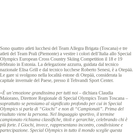
Special Olympics Italia
17 Febbraio 2026
News
,
News Piemonte
,
News Toscana
2 min
Sono quattro atleti lucchesi del Team Allegra Brigata (Toscana) e tre
atleti del Team Prali (Piemonte) a vestire i colori dell’Italia allo Special
Olympics European Cross Country Skiing Competition il 18 e 19
febbraio in Estonia. La delegazione azzurra, guidata dal tecnico
nazionale Elisa Grill e dal tecnico lucchese Roberto Senesi, è a Otepää.
Le gare si svolgono nella località estone di Otepää, considerata la
capitale invernale del Paese, presso il Tehvandi Sport Center.
«
È un’emozione grandissima per tutti noi
– dichiara Claudia
Maiorano, Direttore Regionale di Special Olympics Team Toscana –
soprattutto se pensiamo al significato profondo per cui in Special
Olympics si parla di “Giochi” e non di “Campionati”. Prima del
risultato viene la persona. Nel linguaggio sportivo, il termine
campionato richiama classifiche, titoli e gerarchie, celebrando chi è
più forte. I Giochi, invece, rappresentano incontro, condivisione e
partecipazione. Special Olympics in tutto il mondo sceglie questa