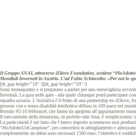
Speci
Il Gruppo SNAI, attraverso iZilove Foundation, sostiene “#IoAdottoU
Mondiali Invernali in Austria. L’ad Fabio Schiavolin: «Per noi lo spo
[dt_gap height=”10″ /][dt_gap height=”10″ /]
Sono trentaquattro e si preparano a partire per una meravigliosa avventu
Invernali. La gara nelle gare ‐ alla quale chiunque potrà partecipare con
squadra azzurra. L’iniziativa è il frutto di una partnership tra iZilove
persone con e senza disabilità intellettiva diffuso in 169 paesi nel mondo
Bormio #5‐10 febbraio#, che fanno da apripista all’appuntamento mond
Il meccanismo della donazione, in perfetto stile Snai, è semplicissimo: s
La particolarità è nel fatto che l’intero importo scommesso non produrr
“#IoAdottoUnCampione”, per convertirsi in abbigliamento e attrezzatur
completamente un atleta sono necessari 1500 euro: l’obiettivo è soddisfar