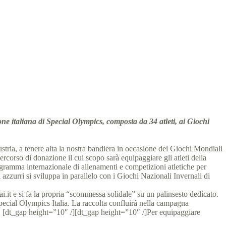
 italiana di Special Olympics, composta da 34 atleti, ai Giochi
stria, a tenere alta la nostra bandiera in occasione dei Giochi Mondiali
rcorso di donazione il cui scopo sarà equipaggiare gli atleti della
rogramma internazionale di allenamenti e competizioni atletiche per
i azzurri si sviluppa in parallelo con i Giochi Nazionali Invernali di
ai.it e si fa la propria “scommessa solidale” su un palinsesto dedicato.
Special Olympics Italia. La raccolta confluirà nella campagna
a. [dt_gap height=”10″ /][dt_gap height=”10″ /]Per equipaggiare