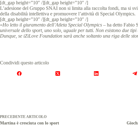
[dt_gap height=”10″ /][dt_gap height=”10″ /]
L’adesione del Gruppo SNAI non si limita alla raccolta fondi, ma si svil
della disabilità intellettiva e promuovere l’attività di Special Olympics.
[dt_gap height=”10″ /][dt_gap height=”10″ /]
«
Ho letto il giuramento dell’Atleta Special Olympics
– ha detto Fabio 
universale dello sport, uno solo, uguale per tutti. Non esistono due tipi 
Dunque, se iZiLove Foundation sarà anche soltanto una riga delle storie
Condividi questo articolo
PRECEDENTE
ARTICOLO
Martina è cresciuta con lo sport
Giochi