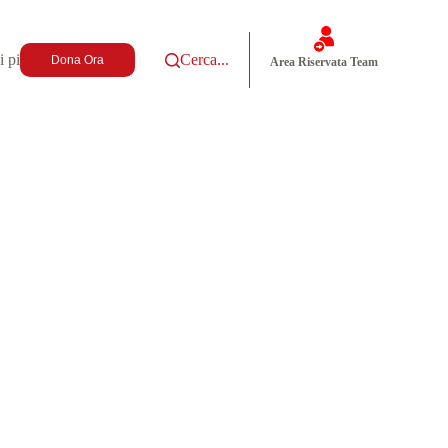
i più
Cerca...
Dona Ora
Area Riservata Team