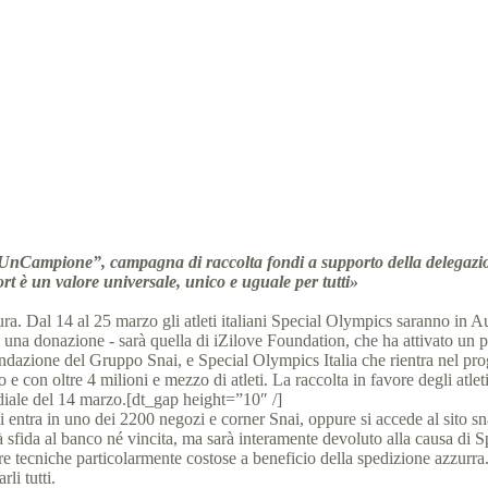
Snai supporta Special Olympics Italia
al Olympics Italia
7 Febbraio 2017
News
2 min
nCampione”, campagna di raccolta fondi a supporto della delegazione
rt è un valore universale, unico e uguale per tutti»
ra. Dal 14 al 25 marzo gli atleti italiani Special Olympics saranno in Au
 una donazione ‐ sarà quella di iZilove Foundation, che ha attivato un pe
, fondazione del Gruppo Snai, e Special Olympics Italia che rientra nel p
 e con oltre 4 milioni e mezzo di atleti. La raccolta in favore degli atlet
iale del 14 marzo.[dt_gap height=”10″ /]
i entra in uno dei 2200 negozi e corner Snai, oppure si accede al sito sn
à sfida al banco né vincita, ma sarà interamente devoluto alla causa di 
e tecniche particolarmente costose a beneficio della spedizione azzurr
li tutti.