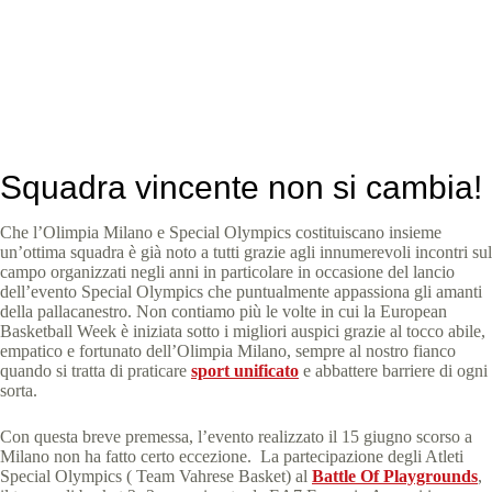
Special Olympics Italia
20 Giugno 2024
News
,
News Lombardia
2 min
Squadra vincente non si cambia!
Che l’Olimpia Milano e Special Olympics costituiscano insieme
un’ottima squadra è già noto a tutti grazie agli innumerevoli incontri sul
campo organizzati negli anni in particolare in occasione del lancio
dell’evento Special Olympics che puntualmente appassiona gli amanti
della pallacanestro. Non contiamo più le volte in cui la European
Basketball Week è iniziata sotto i migliori auspici grazie al tocco abile,
empatico e fortunato dell’Olimpia Milano, sempre al nostro fianco
quando si tratta di praticare
sport unificato
e abbattere barriere di ogni
sorta.
Con questa breve premessa, l’evento realizzato il 15 giugno scorso a
Milano non ha fatto certo eccezione. La partecipazione degli Atleti
Special Olympics ( Team Vahrese Basket) al
Battle Of Playgrounds
,