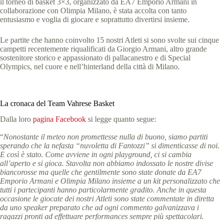
il torneo di basket 3×3, organizzato da EA7 Emporio Armani in
collaborazione con Olimpia Milano, è stata accolta con tanto
entusiasmo e voglia di giocare e soprattutto divertirsi insieme.
Le partite che hanno coinvolto 15 nostri Atleti si sono svolte sui cinque
campetti recentemente riqualificati da Giorgio Armani, altro grande
sostenitore storico e appassionato di pallacanestro e di Special
Olympics, nel cuore e nell’hinterland della città di Milano.
La cronaca del Team Vahrese Basket
Dalla loro
pagina Facebook
si legge quanto segue:
“
Nonostante il meteo non promettesse nulla di buono, siamo partiti
sperando che la nefasta “nuvoletta di Fantozzi” si dimenticasse di noi.
E così è stato. Come avviene in ogni playground, ci si cambia
all’aperto e si gioca. Stavolta non abbiamo indossato le nostre divise
biancorosse ma quelle che gentilmente sono state donate da EA7
Emporio Armani e Olimpia Milano insieme a un kit personalizzato che
tutti i partecipanti hanno particolarmente gradito. Anche in questa
occasione le giocate dei nostri Atleti sono state commentate in diretta
da uno speaker preparato che ad ogni commento galvanizzava i
ragazzi pronti ad effettuare performances sempre più spettacolari.