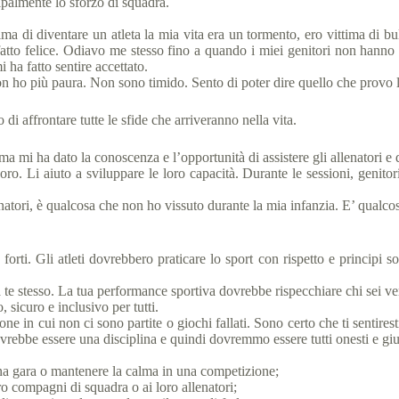
ipalmente lo sforzo di squadra.
ma di diventare un atleta la mia vita era un tormento, ero vittima di b
affatto felice. Odiavo me stesso fino a quando i miei genitori non han
ha fatto sentire accettato.
n ho più paura. Non sono timido. Sento di poter dire quello che provo 
o di affrontare tutte le sfide che arriveranno nella vita.
a mi ha dato la conoscenza e l’opportunità di assistere gli allenatori e 
ro. Li aiuto a sviluppare le loro capacità. Durante le sessioni, genitor
llenatori, è qualcosa che non ho vissuto durante la mia infanzia. E’ qualc
rti. Gli atleti dovrebbero praticare lo sport con rispetto e principi so
 a te stesso. La tua performance sportiva dovrebbe rispecchiare chi sei 
sicuro e inclusivo per tutti.
e in cui non ci sono partite o giochi fallati. Sono certo che ti sentirest
rebbe essere una disciplina e quindi dovremmo essere tutti onesti e giu
una gara o mantenere la calma in una competizione;
ro compagni di squadra o ai loro allenatori;