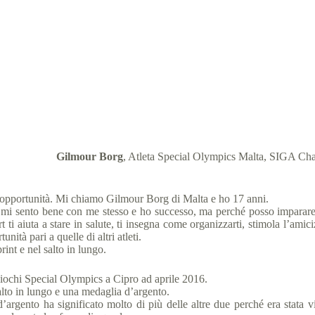
Special Olympics al SIGA Sport Integrity Forum
l Olympics Italia
30 Gennaio 2018
News
5 min
Gilmour Borg
, Atleta Special Olympics Malta, SIGA C
a opportunità. Mi chiamo Gilmour Borg di Malta e ho 17 anni.
mi sento bene con me stesso e ho successo, ma perché posso imparare nu
 aiuta a stare in salute, ti insegna come organizzarti, stimola l’amicizia 
nità pari a quelle di altri atleti.
nt e nel salto in lungo.
Giochi Special Olympics a Cipro ad aprile 2016.
alto in lungo e una medaglia d’argento.
’argento ha significato molto di più delle altre due perché era stata v