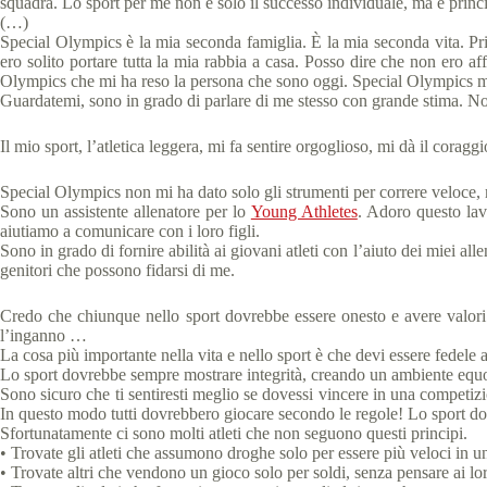
squadra. Lo sport per me non è solo il successo individuale, ma è princ
(…)
Special Olympics è la mia seconda famiglia. È la mia seconda vita. Pri
ero solito portare tutta la mia rabbia a casa. Posso dire che non ero 
Olympics che mi ha reso la persona che sono oggi. Special Olympics mi 
Guardatemi, sono in grado di parlare di me stesso con grande stima. No
Il mio sport, l’atletica leggera, mi fa sentire orgoglioso, mi dà il coraggi
Special Olympics non mi ha dato solo gli strumenti per correre veloce, m
Sono un assistente allenatore per lo
Young Athletes
. Adoro questo lavo
aiutiamo a comunicare con i loro figli.
Sono in grado di fornire abilità ai giovani atleti con l’aiuto dei miei a
genitori che possono fidarsi di me.
Credo che chiunque nello sport dovrebbe essere onesto e avere valori fo
l’inganno …
La cosa più importante nella vita e nello sport è che devi essere fedele
Lo sport dovrebbe sempre mostrare integrità, creando un ambiente equo, 
Sono sicuro che ti sentiresti meglio se dovessi vincere in una competizion
In questo modo tutti dovrebbero giocare secondo le regole! Lo sport dov
Sfortunatamente ci sono molti atleti che non seguono questi principi.
• Trovate gli atleti che assumono droghe solo per essere più veloci in 
• Trovate altri che vendono un gioco solo per soldi, senza pensare ai lo