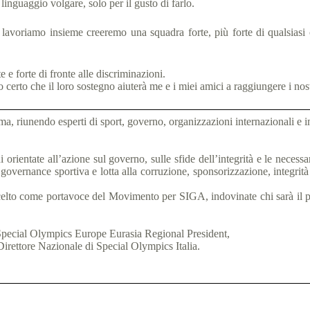
 linguaggio volgare, solo per il gusto di farlo.
avoriamo insieme creeremo una squadra forte, più forte di qualsiasi c
 e forte di fronte alle discriminazioni.
certo che il loro sostegno aiuterà me e i miei amici a raggiungere i nost
, riunendo esperti di sport, governo, organizzazioni internazionali e im
 orientate all’azione sul governo, sulle sfide dell’integrità e le necessa
i governance sportiva e lotta alla corruzione, sponsorizzazione, integrità
celto come portavoce del Movimento per SIGA, indovinate chi sarà il 
Special Olympics Europe Eurasia Regional President,
irettore Nazionale di Special Olympics Italia.