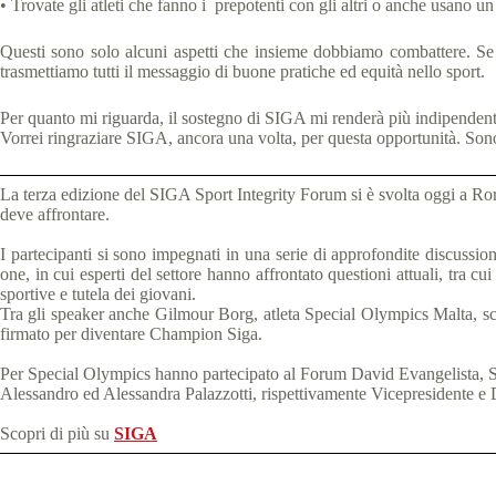
• Trovate gli atleti che fanno i prepotenti con gli altri o anche usano un
Questi sono solo alcuni aspetti che insieme dobbiamo combattere. Se l
trasmettiamo tutti il ​​messaggio di buone pratiche ed equità nello sport.
Per quanto mi riguarda, il sostegno di SIGA mi renderà più indipendente
Vorrei ringraziare SIGA, ancora una volta, per questa opportunità. Sono 
La terza edizione del SIGA Sport Integrity Forum si è svolta oggi a Roma
deve affrontare
.
I partecipanti si sono impegnati in una serie di approfondite discussioni
one, in cui esperti del settore hanno affrontato questioni attuali, tra cu
sportive e tutela dei giovani.
Tra gli speaker anche Gilmour Borg, atleta Special Olympics Malta, s
firmato per diventare Champion Siga.
Per Special Olympics hanno partecipato al Forum David Evangelista, 
Alessandro ed Alessandra Palazzotti, rispettivamente Vicepresidente e D
Scopri di più su
SIGA