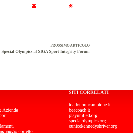
PROSSIMO
ARTICOLO
Special Olympics al SIGA Sport Integrity Forum
SITI CORRELATI
ioadottouncampione.it
e Azienda
beacoach.it
port
playunified.org
specialolympics.org
lamenti
eunicekennedyshriver.org
inguaggio corretto