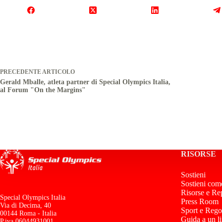
PRECEDENTE
ARTICOLO
Gerald Mballe, atleta partner di Special Olympics Italia,
al Forum "On the Margins"
RISORSE
Sostieni
Sostieni com
Risorse e Re
Special Olympics Italia
Press Room
Via di Decima, 40
Sport e Rego
00144 Roma - Italia
Guida a un l
P.iva 06044931001