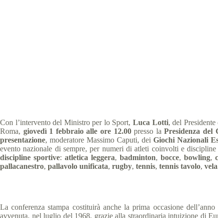
Lotti, Malagò e Panca
Special Olympics
Con l’intervento del Ministro per lo Sport,
Luca Lotti
, del President
Roma,
giovedì 1 febbraio alle ore 12.00
presso la
Presidenza del C
presentazione
, moderatore Massimo Caputi, dei
Giochi Nazionali Es
evento nazionale di sempre, per numeri di atleti coinvolti e discipline
discipline sportive
:
atletica leggera
,
badminton
,
bocce
,
bowling
,
c
pallacanestro
,
pallavolo unificata
,
rugby
,
tennis
,
tennis tavolo
,
vela
La conferenza stampa costituirà anche la prima occasione dell’anno p
avvenuta, nel luglio del 1968, grazie alla straordinaria intuizione di Eu