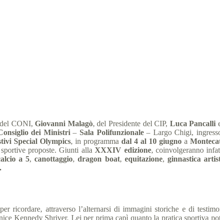
lli alla presentazione dei Giochi Nazionali Estivi Special Olympics 201
 Italia
29 Gennaio 2018
comunicati stampa
,
News
2
e del CONI,
Giovanni Malagò
, del Presidente del CIP,
Luca Pancalli
e
onsiglio dei Ministri
–
Sala Polifunzionale
– Largo Chigi, ingresso
tivi Special Olympics
, in programma
dal 4 al 10 giugno
a
Montecati
 sportive proposte. Giunti alla
XXXIV edizione
, coinvolgeranno infat
alcio a 5
,
canottaggio
,
dragon boat
,
equitazione
,
ginnastica artis
.
er ricordare, attraverso l’alternarsi di immagini storiche e di testi
nice Kennedy Shriver. Lei per prima capì quanto la pratica sportiva potes