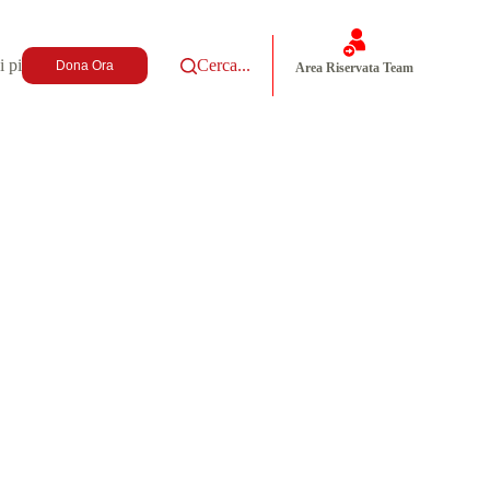
i più
Cerca...
Dona Ora
Area Riservata Team