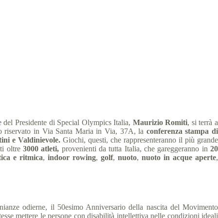
8
 min
 del Presidente di Special Olympics Italia,
Maurizio Romiti
, si terrà a
 riservato in Via Santa Maria in Via, 37A, la
conferenza stampa di
ni e Valdinievole.
Giochi, questi, che rappresenteranno il più grande
ti oltre
3000 atleti,
provenienti da tutta Italia, che gareggeranno in
2
tica e ritmica
,
indoor rowing
,
golf
,
nuoto
,
nuoto in acque aperte
monianze odierne, il 50esimo Anniversario della nascita del Movimento
se mettere le persone con disabilità intellettiva nelle condizioni ideali