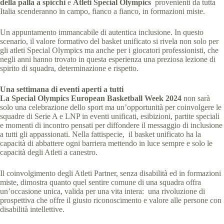
della palla a spicchi
e
Atleti Special Olympics
provenienti da tutta
Italia scenderanno in campo, fianco a fianco, in formazioni miste.
Un appuntamento immancabile di autentica inclusione. In questo
scenario, il valore formativo del basket unificato si rivela non solo per
gli atleti Special Olympics ma anche per i giocatori professionisti, che
negli anni hanno trovato in questa esperienza una preziosa lezione di
spirito di squadra, determinazione e rispetto.
Una settimana di eventi aperti a tutti
La Special Olympics European Basketball Week 2024
non sarà
solo una celebrazione dello sport ma un’opportunità per coinvolgere le
squadre di Serie A e LNP in eventi unificati, esibizioni, partite speciali
e momenti di incontro pensati per diffondere il messaggio di inclusione
a tutti gli appassionati.
Nella fattispecie, il basket unificato ha la
capacità di abbattere ogni barriera mettendo in luce sempre e solo le
capacità degli Atleti a canestro.
Il coinvolgimento degli Atleti Partner, senza disabilità ed in formazioni
miste, dimostra quanto quel sentire comune di una squadra offra
un’occasione unica, valida per una vita intera: una rivoluzione di
prospettiva che offre il giusto riconoscimento e valore alle persone con
disabilità intellettive.