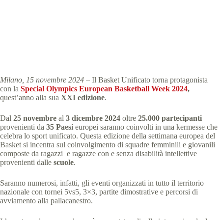
Special Olympics Italia
15 Novembre 2024
News
,
comunicati stampa
3 min
Milano, 15 novembre 2024
– Il Basket Unificato torna protagonista
con la
Special Olympics European Basketball Week 2024
,
quest’anno alla sua
XXI edizione
.
Dal
25 novembre
al
3 dicembre 2024
oltre
25.000 partecipanti
provenienti da
35 Paesi
europei saranno coinvolti in una kermesse che
celebra lo sport unificato.
Questa edizione della settimana europea del
Basket si incentra sul coinvolgimento di squadre femminili e giovanili
composte da ragazzi e ragazze con e senza disabilità intellettive
provenienti dalle
scuole
.
Saranno numerosi, infatti, gli eventi organizzati in tutto il territorio
nazionale con tornei 5vs5, 3×3, partite dimostrative e percorsi di
avviamento alla pallacanestro.