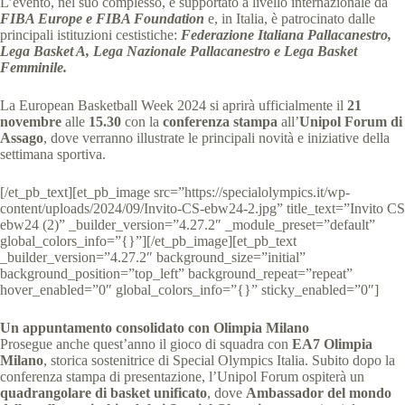
L’evento, nel suo complesso, è supportato a livello internazionale da
FIBA Europe e FIBA Foundation
e, in Italia, è patrocinato dalle
principali istituzioni cestistiche:
Federazione Italiana Pallacanestro,
Lega Basket A, Lega Nazionale Pallacanestro e Lega Basket
Femminile.
La European Basketball Week 2024 si aprirà ufficialmente il
21
novembre
alle
15.30
con la
conferenza stampa
all’
Unipol Forum di
Assago
, dove verranno illustrate le principali novità e iniziative della
settimana sportiva.
[/et_pb_text][et_pb_image src=”https://specialolympics.it/wp-
content/uploads/2024/09/Invito-CS-ebw24-2.jpg” title_text=”Invito CS
ebw24 (2)” _builder_version=”4.27.2″ _module_preset=”default”
global_colors_info=”{}”][/et_pb_image][et_pb_text
_builder_version=”4.27.2″ background_size=”initial”
background_position=”top_left” background_repeat=”repeat”
hover_enabled=”0″ global_colors_info=”{}” sticky_enabled=”0″]
Un appuntamento consolidato con Olimpia Milano
Prosegue anche quest’anno il gioco di squadra con
EA7 Olimpia
Milano
, storica sostenitrice di Special Olympics Italia. Subito dopo la
conferenza stampa di presentazione, l’Unipol Forum ospiterà un
quadrangolare di basket unificato
, dove
Ambassador del mondo