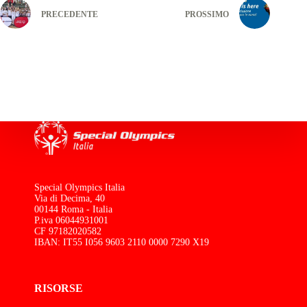
PRECEDENTE
PROSSIMO
Special Olympics Italia
Via di Decima, 40
00144 Roma - Italia
P.iva 06044931001
CF 97182020582
IBAN: IT55 I056 9603 2110 0000 7290 X19
RISORSE