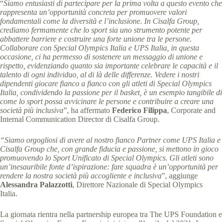
“
Siamo entusiasti di partecipare per la prima volta a questo evento che
rappresenta un’opportunità concreta per promuovere valori
fondamentali come la diversità e l’inclusione. In Cisalfa Group,
crediamo fermamente che lo sport sia uno strumento potente per
abbattere barriere e costruire una forte unione tra le persone.
Collaborare con Special Olympics Italia e UPS Italia, in questa
occasione, ci ha permesso di sostenere un messaggio di unione e
rispetto, evidenziando quanto sia importante celebrare le capacità e il
talento di ogni individuo, al di là delle differenze. Vedere i nostri
dipendenti giocare fianco a fianco con gli atleti di Special Olympics
Italia, condividendo la passione per il basket, è un esempio tangibile di
come lo sport possa avvicinare le persone e contribuire a creare una
società più inclusiva
”, ha affermato
Federico Filippa
, Corporate and
Internal Communication Director di Cisalfa Group.
“Siamo orgogliosi di avere al nostro fianco Partner come UPS Italia e
Cisalfa Group che, con grande fiducia e passione, si mettono in gioco
promuovendo lo Sport Unificato di Special Olympics.
Gli atleti sono
un’inesauribile fonte d’ispirazione: fare squadra è un’opportunità per
rendere la nostra società più accogliente e inclusiva
”, aggiunge
Alessandra Palazzotti
, Direttore Nazionale di Special Olympics
Italia.
La
giornata rientra nella partnership europea tra The UPS Foundation e