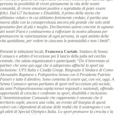
persona la possibilità di vivere pienamente la vita delle nostre
comunità, di vivere emozioni positive e soprattutto di poter essere
felici. Dal G7 Inclusione e Disabilità, il primo della storia che
abbiamo voluto e in cui abbiamo fortemente creduto, è partita una
nuova sfida con la consapevolezza ancora più grande che solo uniti
possiamo fare di più e meglio. Declineremo azioni concrete in ognuno
dei nostri Paesi e continueremo a rafforzare la nostra alleanza per
promuovere la valorizzazione di ogni persona, in ogni ambito della
vita quotidiana, per vedere in ciascuno le potenzialità e non i limiti
”.
Presenti le istituzioni locali,
Francesca Curtale
, Sindaco di Senna
Comasco e arbitro d’eccezione per il lancio della palla nel cerchio
centrale, che saluta organizzatori e partecipanti: “
Do il benvenuto ai
partner che sono qui oggi che si adoperano affinché lo sport sia
inclusione: UPS Italia e Cisalfa Group. Ringrazio il Sindaco di Como
Alessandro Rapinese e Polisportiva Senna con il Presidente Patrizio
Passeri e tutto il direttivo. Sono contenta di essere qui, con voi, oggi. A
Senna Comasco spesso parliamo di sport nell’accezione più sociale,
da anni Polisportivasenna ospita tornei regionali e nazionali, offrendo
opportunità di crescita e confronto su sport, disabilità e inclusione.
L’Amministrazione Comunale che rappresento è onorata che il
territorio ospiti, ancora una volta, un evento all’insegna di questi
valori con i dipendenti di alcune delle realtà che li sostengono e con
gli atleti di Special Olympics Italia. Lo sport promuove la crescita e la