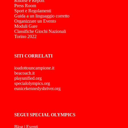
Risorse e Report
Press Room
Sport e Regolamenti
Guida a un linguaggio corretto
Organizzare un Evento
Moduli Gare
Classifiche Giochi Nazionali
Torino 2022
SITI CORRELATI
ioadottouncampione.it
beacoach.it
playunified.org
specialolympics.org
eunicekennedyshriver.org
SEGUI SPECIAL OLYMPICS
Blog
|
Eventi