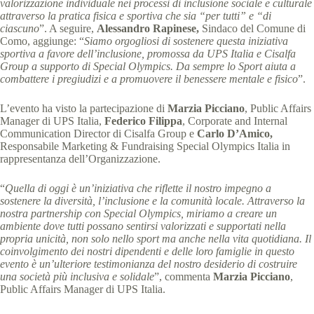
valorizzazione individuale nei processi di inclusione sociale e culturale
attraverso la pratica fisica e sportiva che sia “per tutti” e “di
ciascuno
”. A seguire,
Alessandro Rapinese,
Sindaco del Comune di
Como, aggiunge: “
Siamo orgogliosi di sostenere questa iniziativa
sportiva a favore dell’inclusione, promossa da UPS Italia e Cisalfa
Group a supporto di Special Olympics. Da sempre lo Sport aiuta a
combattere i pregiudizi e a promuovere il benessere mentale e fisico
”.
L’evento ha visto la partecipazione di
Marzia Picciano
, Public Affairs
Manager di UPS Italia,
Federico Filippa
, Corporate and Internal
Communication Director di Cisalfa Group e
Carlo D’Amico,
Responsabile Marketing & Fundraising Special Olympics Italia in
rappresentanza dell’Organizzazione.
“
Quella di oggi è un’iniziativa che riflette il nostro impegno a
sostenere la diversità, l’inclusione e la comunità locale. Attraverso la
nostra partnership con Special Olympics, miriamo a creare un
ambiente dove tutti possano sentirsi valorizzati e supportati nella
propria unicità, non solo nello sport ma anche nella vita quotidiana. Il
coinvolgimento dei nostri dipendenti e delle loro famiglie in questo
evento è un’ulteriore testimonianza del nostro desiderio di costruire
una società più inclusiva e solidale
”, commenta
Marzia Picciano
,
Public Affairs Manager di UPS Italia.