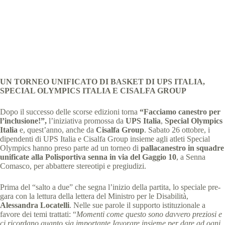
Special Olympics Italia
7 Novembre 2024
News
,
News Lombardia
5 min
UN TORNEO UNIFICATO DI BASKET DI UPS ITALIA,
SPECIAL OLYMPICS ITALIA E CISALFA GROUP
Dopo il successo delle scorse edizioni torna
“Facciamo canestro per
l’inclusione!”,
l’iniziativa promossa da
UPS Italia
,
Special Olympics
Italia
e, quest’anno, anche da
Cisalfa Group
. Sabato 26 ottobre, i
dipendenti di UPS Italia e Cisalfa Group insieme agli atleti Special
Olympics hanno preso parte ad un torneo di
pallacanestro in squadre
unificate alla Polisportiva senna in via del Gaggio 10
, a Senna
Comasco, per abbattere stereotipi e pregiudizi.
Prima del “salto a due” che segna l’inizio della partita, lo speciale pre-
gara con la lettura della lettera del Ministro per le Disabilità,
Alessandra Locatelli
. Nelle sue parole il supporto istituzionale a
favore dei temi trattati: “
Momenti come questo sono davvero preziosi e
ci ricordano quanto sia importante Iavorare insieme per dare ad ogni