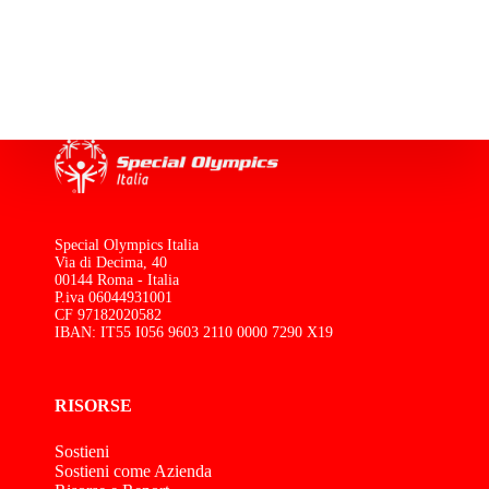
Special Olympics Italia
Via di Decima, 40
00144 Roma - Italia
P.iva 06044931001
CF 97182020582
IBAN: IT55 I056 9603 2110 0000 7290 X19
RISORSE
Sostieni
Sostieni come Azienda