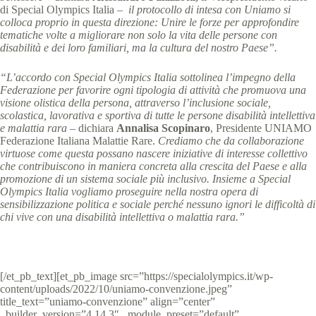
di Special Olympics Italia –
il protocollo di intesa con Uniamo si
colloca proprio in questa direzione: Unire le forze per approfondire
tematiche volte a migliorare non solo la vita delle persone con
disabilità e dei loro familiari, ma la cultura del nostro Paese”.
“L’accordo con Special Olympics Italia sottolinea l’impegno della
Federazione per favorire ogni tipologia di attività che promuova una
visione olistica della persona, attraverso l’inclusione sociale,
scolastica, lavorativa e sportiva di tutte le persone disabilità intellettiva
e malattia rara –
dichiara
Annalisa Scopinaro
, Presidente UNIAMO
Federazione Italiana Malattie Rare.
Crediamo che da collaborazione
virtuose come questa possano nascere iniziative di interesse collettivo
che contribuiscono in maniera concreta alla crescita del Paese e alla
promozione di un sistema sociale più inclusivo. Insieme a Special
Olympics Italia vogliamo proseguire nella nostra opera di
sensibilizzazione politica e sociale perché nessuno ignori le difficoltà di
chi vive con una disabilità intellettiva o malattia rara.”
[/et_pb_text][et_pb_image src=”https://specialolympics.it/wp-
content/uploads/2022/10/uniamo-convenzione.jpeg”
title_text=”uniamo-convenzione” align=”center”
_builder_version=”4.14.3″ _module_preset=”default”