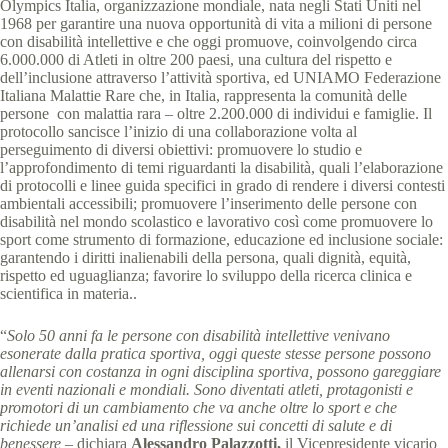
Olympics Italia, organizzazione mondiale, nata negli Stati Uniti nel
1968 per garantire una nuova opportunità di vita a milioni di persone
con disabilità intellettive e che oggi promuove, coinvolgendo circa
6.000.000 di Atleti in oltre 200 paesi, una cultura del rispetto e
dell’inclusione attraverso l’attività sportiva, ed UNIAMO Federazione
Italiana Malattie Rare che, in Italia, rappresenta la comunità delle
persone con malattia rara – oltre 2.200.000 di individui e famiglie. Il
protocollo sancisce l’inizio di una collaborazione volta al
perseguimento di diversi obiettivi: promuovere lo studio e
l’approfondimento di temi riguardanti la disabilità, quali l’elaborazione
di protocolli e linee guida specifici in grado di rendere i diversi contesti
ambientali accessibili; promuovere l’inserimento delle persone con
disabilità nel mondo scolastico e lavorativo così come promuovere lo
sport come strumento di formazione, educazione ed inclusione sociale:
garantendo i diritti inalienabili della persona, quali dignità, equità,
rispetto ed uguaglianza; favorire lo sviluppo della ricerca clinica e
scientifica in materia..
“
Solo 50 anni fa le persone con disabilità intellettive venivano
esonerate dalla pratica sportiva, oggi queste stesse persone possono
allenarsi con costanza in ogni disciplina sportiva, possono gareggiare
in eventi nazionali e mondiali. Sono diventati atleti, protagonisti e
promotori di un cambiamento che va anche oltre lo sport e che
richiede un’analisi ed una riflessione sui concetti di salute e di
benessere
– dichiara
Alessandro Palazzotti,
il Vicepresidente vicario