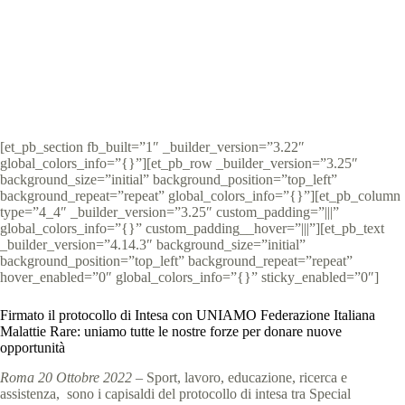
Special Olympics Italia
20 Ottobre 2022
comunicati stampa
,
News
3 min
[et_pb_section fb_built=”1″ _builder_version=”3.22″
global_colors_info=”{}”][et_pb_row _builder_version=”3.25″
background_size=”initial” background_position=”top_left”
background_repeat=”repeat” global_colors_info=”{}”][et_pb_column
type=”4_4″ _builder_version=”3.25″ custom_padding=”|||”
global_colors_info=”{}” custom_padding__hover=”|||”][et_pb_text
_builder_version=”4.14.3″ background_size=”initial”
background_position=”top_left” background_repeat=”repeat”
hover_enabled=”0″ global_colors_info=”{}” sticky_enabled=”0″]
Firmato il protocollo di Intesa con UNIAMO Federazione Italiana
Malattie Rare: uniamo tutte le nostre forze per donare nuove
opportunità
Roma 20 Ottobre 2022 –
Sport, lavoro, educazione, ricerca e
assistenza, sono i capisaldi del protocollo di intesa tra Special