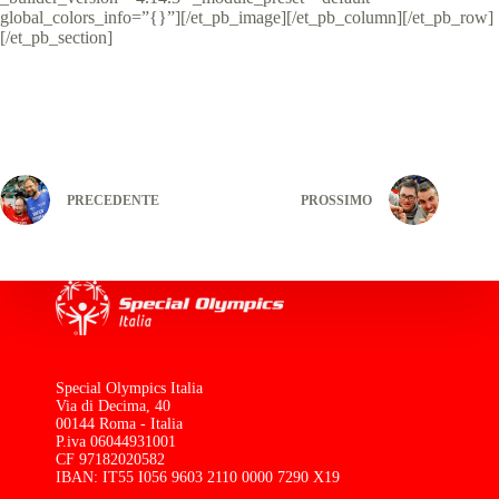
global_colors_info=”{}”][/et_pb_image][/et_pb_column][/et_pb_row]
[/et_pb_section]
PRECEDENTE
PROSSIMO
Special Olympics Italia
Via di Decima, 40
00144 Roma - Italia
P.iva 06044931001
CF 97182020582
IBAN: IT55 I056 9603 2110 0000 7290 X19