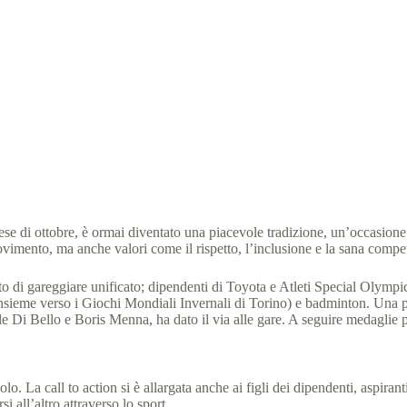
ncente non si cambia: Toyota Italia e Special Olympics Italia
al Olympics Italia
31 Ottobre 2024
News
1 min
se di ottobre, è ormai diventato una piacevole tradizione, un’occasione
vimento, ma anche valori come il rispetto, l’inclusione e la sana compet
to di gareggiare unificato; dipendenti di Toyota e Atleti Special Olympi
e insieme verso i Giochi Mondiali Invernali di Torino) e badminton. Un
Di Bello e Boris Menna, ha dato il via alle gare. A seguire medaglie per 
 La call to action si è allargata anche ai figli dei dipendenti, aspirant
 all’altro attraverso lo sport.