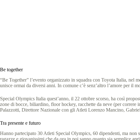
Squadra vi
Speci
Be together
“Be Together” l’evento organizzato in squadra con Toyota Italia, nel me
unisce ormai da diversi anni. In comune c’è senz’altro l’amore per il mo
Special Olympics Italia quest’anno, il 22 ottobre scorso, ha così propos
zone di bocce, biliardino, floor hockey, racchette da neve (per correr
Palazzotti, Direttore Nazionale con gli Atleti Lorenzo Mancino, Gabriele 
Tra presente e futuro
Hanno partecipato 30 Atleti Special Olympics, 60 dipendenti, ma non solo.
ragazze e giovanissimi che da ora in poi sanno quanto sia semplice aprirsi