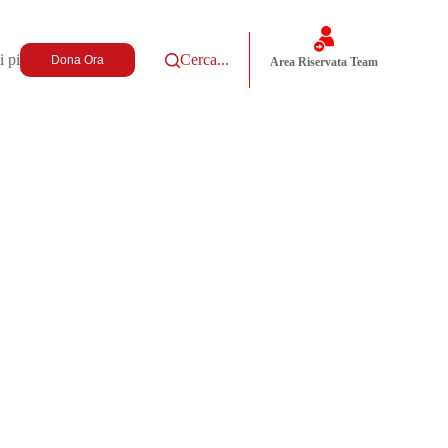
i più
Cerca...
Dona Ora
Area Riservata Team