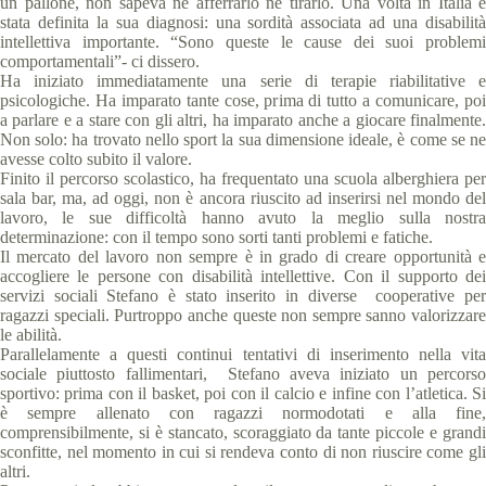
un pallone, non sapeva né afferrarlo né tirarlo. Una volta in Italia è
stata definita la sua diagnosi: una sordità associata ad una disabilità
intellettiva importante. “Sono queste le cause dei suoi problemi
comportamentali”- ci dissero.
Ha iniziato immediatamente una serie di terapie riabilitative e
psicologiche. Ha imparato tante cose, prima di tutto a comunicare, poi
a parlare e a stare con gli altri, ha imparato anche a giocare finalmente.
Non solo: ha trovato nello sport la sua dimensione ideale, è come se ne
avesse colto subito il valore.
Finito il percorso scolastico, ha frequentato una scuola alberghiera per
sala bar, ma, ad oggi, non è ancora riuscito ad inserirsi nel mondo del
lavoro, le sue difficoltà hanno avuto la meglio sulla nostra
determinazione: con il tempo sono sorti tanti problemi e fatiche.
Il mercato del lavoro non sempre è in grado di creare opportunità e
accogliere le persone con disabilità intellettive. Con il supporto dei
servizi sociali Stefano è stato inserito in diverse cooperative per
ragazzi speciali. Purtroppo anche queste non sempre sanno valorizzare
le abilità.
Parallelamente a questi continui tentativi di inserimento nella vita
sociale piuttosto fallimentari, Stefano aveva iniziato un percorso
sportivo: prima con il basket, poi con il calcio e infine con l’atletica. Si
è sempre allenato con ragazzi normodotati e alla fine,
comprensibilmente, si è stancato, scoraggiato da tante piccole e grandi
sconfitte, nel momento in cui si rendeva conto di non riuscire come gli
altri.