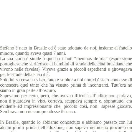
Special Olympics Italia
14 Giugno 2019
Abu Dhabi 2019 storie
,
News
,
Storie
4 min
Stefano è nato in Brasile ed è stato adottato da noi, insieme al fratello
minore, quando aveva quasi 7 anni.
La sua storia è simile a quella di tanti “meninos de rùa” (espressione
portoghese che si riferisce ai bambini di strada delle città brasiliane che
vivono nelle favelas). Viveva grazie a piccoli espedienti e girovagava
per le strade della sua città.
Solo lui sa cosa ha visto, fatto e subito: a noi non ci è stato concesso di
conoscere quel tanto che ha vissuto prima di incontrarci. Tutt’ora ne
siamo in gran parte all’oscuro.
Sapevamo per certo, però, che aveva difficoltà all’udito: non parlava,
non ti guardava in viso, correva, scappava sempre e, soprattutto, era
evidente ed impressionante che, piccolo così, non sapesse giocare.
Sembrava non ne comprendesse il senso.
In Brasile, quando lo abbiamo conosciuto e abbiamo passato con lui
alcuni giorni prima dell’adozione, non sapeva nemmeno giocare con