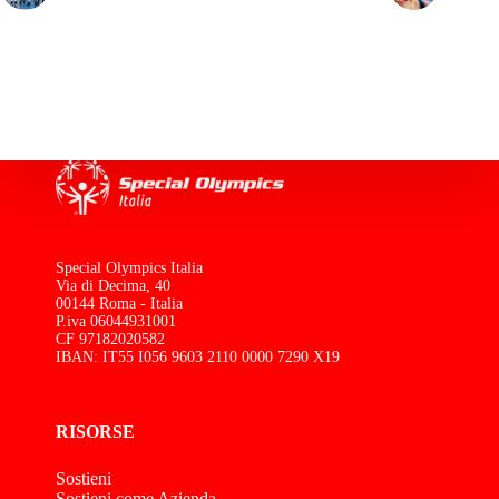
Special Olympics Italia
Via di Decima, 40
00144 Roma - Italia
P.iva 06044931001
CF 97182020582
IBAN: IT55 I056 9603 2110 0000 7290 X19
RISORSE
Sostieni
Sostieni come Azienda