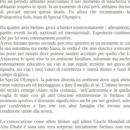
Per un periodo abbiamo assecondato il suo momento di stanchezza e
abbiamo sospeso lo sport. In un momento di crisi però, abbiamo deciso
di provare ancora questa strada. Fu allora che incontrammo la
Polisportiva Sole, team di Special Olympics.
Da quattro anni Stefano gioca a basket ininterrottamente : allenamenti,
partite, eventi locali, nazionali ed internazionali. Esperienze continue
che per lui sono estremamente positive.
Aveva iniziato questo secondo percorso sportivo in un momento in cui
la sua autostima era molto bassa, la verità è che non riusciva a trovare
un posto nel mondo dove potesse sentirsi accettato per quello che è.
Attraverso lo sport vive in un ambiente familiare, informale ma anche
estremamente educativo sia con le sue regole tecniche nel gioco di
squadra, sia con i suoi valori di correttezza e onestà dentro e fuori il
campo di gioco.
In Special Olympics la palestra diventa un ambiente dove ogni atleta
viene valorizzato ed incoraggiato a dare il meglio di sè. L’ottimo lavoro
dei tecnici emerge chiaro nella costanza, nell’autonomia e in quella
voglia di stare con gli altri cresciute enormemente in Stefano. Il
momento sportivo è diventato significativo anche per noi genitori, utile
per condividere e fare rete con altre famiglie che vivono una
condizione simile alla nostra.
La convocazione come atleta titolare agli ultimi Giochi Mondiali di
Abu Dhabi è stata una vera sorpresa: inizialmente Stefano non era