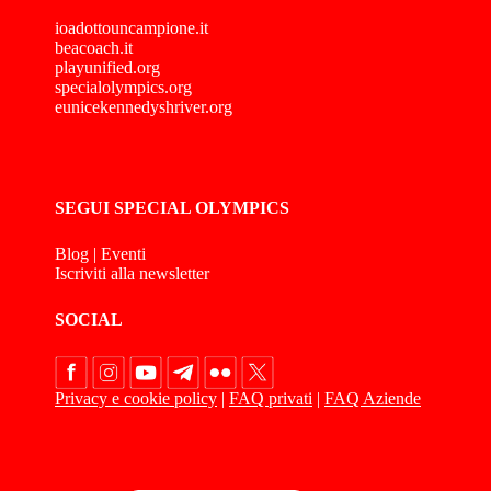
ioadottouncampione.it
beacoach.it
playunified.org
specialolympics.org
eunicekennedyshriver.org
SEGUI SPECIAL OLYMPICS
Blog
|
Eventi
Iscriviti alla newsletter
SOCIAL
Privacy e cookie policy
|
FAQ privati
|
FAQ Aziende