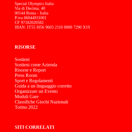
Special Olympics Italia
Via di Decima, 40
00144 Roma - Italia
P.iva 06044931001
CF 97182020582
IBAN: IT55 I056 9603 2110 0000 7290 X19
RISORSE
Sostieni
Sostieni come Azienda
Risorse e Report
Press Room
Sport e Regolamenti
Guida a un linguaggio corretto
Organizzare un Evento
Moduli Gare
Classifiche Giochi Nazionali
Torino 2022
SITI CORRELATI