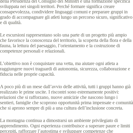
della Presidenza del Consiglio dei Ministri e una formazione specifica
sviluppata nei singoli territori. Perché formare significa creare
consapevolezza, condividere linguaggi comuni e preparare gruppi in
grado di accompagnare gli atleti lungo un percorso sicuro, significativo
e di qualità.
Le escursioni rappresentano solo una parte di un progetto più ampio
che favorisce la conoscenza del territorio, la scoperta della flora e della
fauna, la lettura del paesaggio, l’orientamento e la costruzione di
competenze personali e relazionali.
L’obiettivo non è conquistare una vetta, ma aiutare ogni atleta a
raggiungere nuovi traguardi di autonomia, sicurezza, collaborazione e
fiducia nelle proprie capacità.
A poco più di un mese dall’avvio delle attività, tutti i gruppi hanno già
realizzato le prime uscite. I riscontri sono estremamente positivi:
relazioni che si rafforzano, nuove amicizie che nascono lungo i
sentieri, famiglie che scoprono opportunità prima impensate e comunità
che si aprono sempre di più a una cultura dell’inclusione concreta.
La montagna continua a dimostrarsi un ambiente privilegiato di
apprendimento. Ogni esperienza contribuisce a superare paure e limiti
percepiti, rafforzare l’autostima e sviluppare competenze che