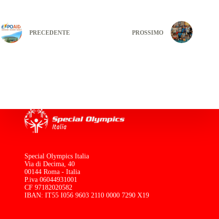
PRECEDENTE
PROSSIMO
Special Olympics Italia
Via di Decima, 40
00144 Roma - Italia
P.iva 06044931001
CF 97182020582
IBAN: IT55 I056 9603 2110 0000 7290 X19