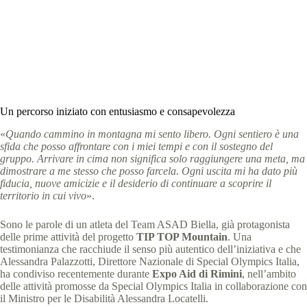
Special Olympics Italia
1 Luglio 2026
News
4 min
Un percorso iniziato con entusiasmo e consapevolezza
«
Quando cammino in montagna mi sento libero. Ogni sentiero è una
sfida che posso affrontare con i miei tempi e con il sostegno del
gruppo. Arrivare in cima non significa solo raggiungere una meta, ma
dimostrare a me stesso che posso farcela. Ogni uscita mi ha dato più
fiducia, nuove amicizie e il desiderio di continuare a scoprire il
territorio in cui vivo
».
Sono le parole di un atleta del Team ASAD Biella, già protagonista
delle prime attività del progetto
TIP TOP Mountain
. Una
testimonianza che racchiude il senso più autentico dell’iniziativa e che
Alessandra Palazzotti, Direttore Nazionale di Special Olympics Italia,
ha condiviso recentemente durante
Expo Aid di Rimini
, nell’ambito
delle attività promosse da Special Olympics Italia in collaborazione con
il Ministro per le Disabilità Alessandra Locatelli.