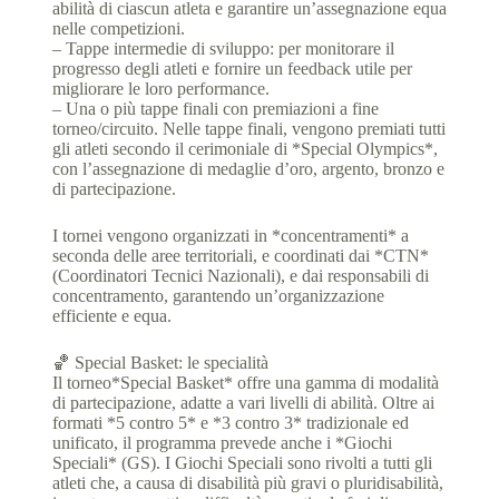
abilità di ciascun atleta e garantire un’assegnazione equa
nelle competizioni.
– Tappe intermedie di sviluppo: per monitorare il
progresso degli atleti e fornire un feedback utile per
migliorare le loro performance.
– Una o più tappe finali con premiazioni a fine
torneo/circuito. Nelle tappe finali, vengono premiati tutti
gli atleti secondo il cerimoniale di *Special Olympics*,
con l’assegnazione di medaglie d’oro, argento, bronzo e
di partecipazione.
I tornei vengono organizzati in *concentramenti* a
seconda delle aree territoriali, e coordinati dai *CTN*
(Coordinatori Tecnici Nazionali), e dai responsabili di
concentramento, garantendo un’organizzazione
efficiente e equa.
🏀 Special Basket: le specialità
Il torneo*Special Basket* offre una gamma di modalità
di partecipazione, adatte a vari livelli di abilità. Oltre ai
formati *5 contro 5* e *3 contro 3* tradizionale ed
unificato, il programma prevede anche i *Giochi
Speciali* (GS). I Giochi Speciali sono rivolti a tutti gli
atleti che, a causa di disabilità più gravi o pluridisabilità,