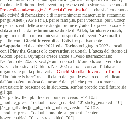
finalmente il ritorno degli eventi in presenza ed in sicurezza secondo il
Protocollo anti-contagio di Special Olympics Italia
, che si alterneranno
alle attività di formazione e di intrattenimento mantenute in streaming:
per gli Atleti (YAP e IYL), per le famiglie, per i volontari, per i Coach
e per i docenti delle scuole di ogni ordine e grado. La presentazione è
stata arricchita da
testimonianze
dirette di
Atleti
,
familiari
e
coach
, il
programma di un nuovo inteso anno sportivo di eventi
Nazionali
, tra
gli altri,con i
Giochi Invernali
ed
Estivi
, rispettivamente
a
Sappada
nel dicembre 2021 ed a
Torino
nel giugno 2022 e locali
con i
Play the Games
e le
convention
regionali. L’attesa del ritorno ai
Giochi Special Olympics cresce anche a livello internazionale:
Nell’arco del 2023 si svolgeranno i Giochi Mondiali, sia invernali a
Kazan che estivi a Dublino. Nel 2025 anno in cui sarà l’Italia ad
organizzare per la prima volta i
Giochi Mondiali Invernali a Torino
.
“The future is here” recita il claim del grande evento ed, a giudicare
dall’atmosfera profusa dai nostri Atleti, più che pronti a tornare a
gareggiare in presenza ed in sicurezza, sembra proprio che il futuro sia
già qui.
[/et_pb_text][et_pb_divider _builder_version=”4.10.8″
_module_preset=”default” hover_enabled=”0″ sticky_enabled=”0″]
[/et_pb_divider][et_pb_code _builder_version=”4.10.8″
_module_preset=”default” module_alignment=”center”
hover_enabled=”0″ sticky_enabled=”0″]