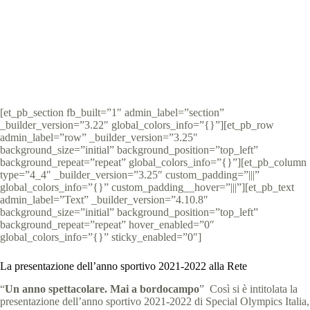
Special Olympics Italia
27 Settembre 2021
News
3 min
[et_pb_section fb_built=”1″ admin_label=”section”
_builder_version=”3.22″ global_colors_info=”{}”][et_pb_row
admin_label=”row” _builder_version=”3.25″
background_size=”initial” background_position=”top_left”
background_repeat=”repeat” global_colors_info=”{}”][et_pb_column
type=”4_4″ _builder_version=”3.25″ custom_padding=”|||”
global_colors_info=”{}” custom_padding__hover=”|||”][et_pb_text
admin_label=”Text” _builder_version=”4.10.8″
background_size=”initial” background_position=”top_left”
background_repeat=”repeat” hover_enabled=”0″
global_colors_info=”{}” sticky_enabled=”0″]
La presentazione dell’anno sportivo 2021-2022 alla Rete
“
Un
anno spettacolare. Mai a bordocampo
” Così si è intitolata la
presentazione dell’anno sportivo 2021-2022 di Special Olympics Italia,