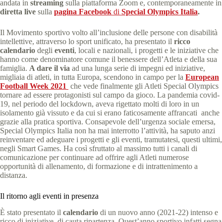
andata in
streaming
sulla piattaforma Zoom e, contemporaneamente in
diretta live
sulla
pagina Facebook
di
Special Olympics Italia
.
Il Movimento sportivo volto all’inclusione delle persone con disabilità
intellettive, attraverso lo sport unificato, ha presentato il
ricco
calendario
degli
eventi
, locali e nazionali, i progetti e le iniziative che
hanno come denominatore comune il benessere dell’Atleta e della sua
famiglia.
A dare il via
ad una lunga serie di impegni ed iniziative,
migliaia di atleti, in tutta Europa, scendono in campo per la
European
Football Week 2021
che vede finalmente gli Atleti Special Olympics
tornare ad essere protagonisti sul campo da gioco. La pandemia covid-
19, nel periodo del lockdown, aveva rigettato molti di loro in un
isolamento già vissuto e da cui si erano faticosamente affrancati anche
grazie alla pratica sportiva. Consapevole dell’urgenza sociale emersa,
Special Olympics Italia non ha mai interrotto l’attività, ha saputo anzi
reinventare ed adeguare i progetti e gli eventi, tramutatesi, questi ultimi,
negli Smart Games. Ha così sfruttato al massimo tutti i canali di
comunicazione per continuare ad offrire agli Atleti numerose
opportunità di allenamento, di formazione e di intrattenimento a
distanza.
Il ritorno agli eventi in presenza
È stato presentato il
calendario
di un nuovo anno (2021-22) intenso e
ricco di iniziative, di cauta ripartenza. Quest’anno sportivo infatti segna