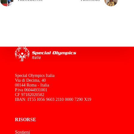
Special Olympics Italia
Via di Decima, 40
00144 Roma - Italia
P.iva 06044931001
CF 97182020582
IBAN: IT55 I056 9603 2110 0000 7290 X19
RISORSE
Sostieni