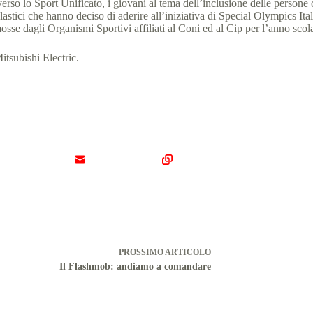
o lo Sport Unificato, i giovani al tema dell’inclusione delle persone con 
tici che hanno deciso di aderire all’iniziativa di Special Olympics Itali
mosse dagli Organismi Sportivi affiliati al Coni ed al Cip per l’anno sco
tsubishi Electric.
PROSSIMO
ARTICOLO
Il Flashmob: andiamo a comandare