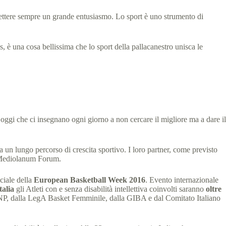
smettere sempre un grande entusiasmo. Lo sport è uno strumento di
s, è una cosa bellissima che lo sport della pallacanestro unisca le
i oggi che ci insegnano ogni giorno a non cercare il migliore ma a dare il
a un lungo percorso di crescita sportivo. I loro partner, come previsto
el Mediolanum Forum.
ciale della
European Basketball Week 2016
. Evento internazionale
talia
gli Atleti con e senza disabilità intellettiva coinvolti saranno
oltre
a LNP, dalla LegA Basket Femminile, dalla GIBA e dal Comitato Italiano