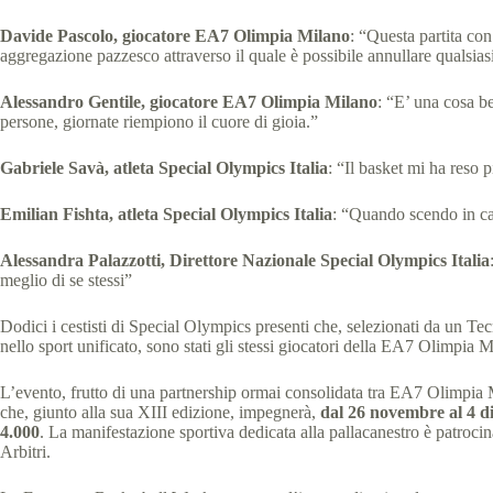
Davide Pascolo, giocatore EA7 Olimpia Milano
: “Questa partita co
aggregazione pazzesco attraverso il quale è possibile annullare qualsias
Alessandro Gentile, giocatore EA7 Olimpia Milano
: “E’ una cosa be
persone, giornate riempiono il cuore di gioia.”
Gabriele Savà, atleta Special Olympics Italia
: “Il basket mi ha reso 
Emilian Fishta, atleta Special Olympics Italia
: “Quando scendo in ca
Alessandra Palazzotti, Direttore Nazionale Special Olympics Italia
meglio di se stessi”
Dodici i cestisti di Special Olympics presenti che, selezionati da un Tec
nello sport unificato, sono stati gli stessi giocatori della EA7 Olimpia
L’evento, frutto di una partnership ormai consolidata tra EA7 Olimpia Mi
che, giunto alla sua XIII edizione, impegnerà,
dal 26 novembre al 4 d
4.000
. La manifestazione sportiva dedicata alla pallacanestro è patroc
Arbitri.