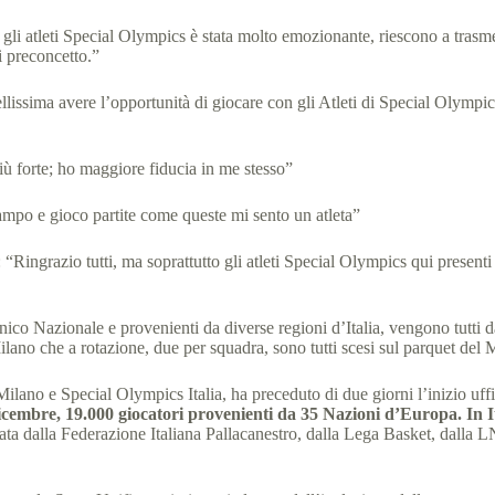
n gli atleti Special Olympics è stata molto emozionante, riescono a tra
i preconcetto.”
llissima avere l’opportunità di giocare con gli Atleti di Special Olympic
più forte; ho maggiore fiducia in me stesso”
mpo e gioco partite come queste mi sento un atleta”
: “Ringrazio tutti, ma soprattutto gli atleti Special Olympics qui present
nico Nazionale e provenienti da diverse regioni d’Italia, vengono tutti d
 Milano che a rotazione, due per squadra, sono tutti scesi sul parquet d
lano e Special Olympics Italia, ha preceduto di due giorni l’inizio uffi
icembre, 19.000 giocatori provenienti da 35 Nazioni d’Europa. In I
inata dalla Federazione Italiana Pallacanestro, dalla Lega Basket, dall