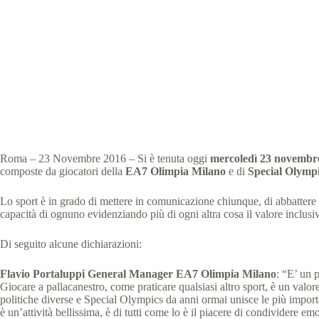
Special Olympics Italia
Roma – 23 Novembre 2016 – Si è tenuta oggi
mercoledì 23 novembr
composte da giocatori della
EA7 Olimpia Milano
e di
Special Olympi
Lo sport è in grado di mettere in comunicazione chiunque, di abbattere st
capacità di ognuno evidenziando più di ogni altra cosa il valore inclusiv
Di seguito alcune dichiarazioni:
Flavio Portaluppi General Manager EA7 Olimpia Milano
: “E’ un 
Giocare a pallacanestro, come praticare qualsiasi altro sport, è un valo
politiche diverse e Special Olympics da anni ormai unisce le più import
è un’attività bellissima, è di tutti come lo è il piacere di condividere e