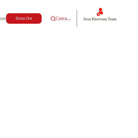
ontatti
Cerca...
Dona Ora
Area Riservata Team