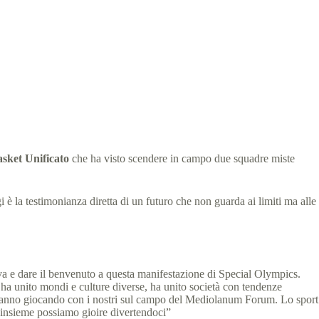
imonial
3 min
sket Unificato
che ha visto scendere in campo due squadre miste
 è la testimonianza diretta di un futuro che non guarda ai limiti ma alle
tiva e dare il benvenuto a questa manifestazione di Special Olympics.
e ha unito mondi e culture diverse, ha unito società con tendenze
he stanno giocando con i nostri sul campo del Mediolanum Forum. Lo sport
ti insieme possiamo gioire divertendoci”