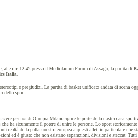
Un canestro che va oltre ogni genere di pregiudizio
23 Novembre 2016
comunicati stampa
,
News
,
pallacanestro
,
test
e
, alle ore 12.45 presso il Mediolanum Forum di Assago, la partita di
Ba
cs Italia
.
ereotipi e pregiudizi. La partita di basket unificato andata di scena oggi
o dello sport.
piacere per noi di Olimpia Milano aprire le porte della nostra casa spor
re che ha sicuramente il potere di unire le persone. Lo sport storicament
anti realtà della pallacanestro europea a questi atleti in particolare c
mozioni ed è giusto che non esistano separazioni, divisioni e steccat. Tut