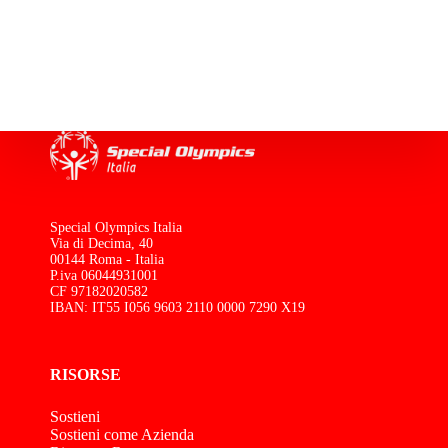
Special Olympics Italia
Via di Decima, 40
00144 Roma - Italia
P.iva 06044931001
CF 97182020582
IBAN: IT55 I056 9603 2110 0000 7290 X19
RISORSE
Sostieni
Sostieni come Azienda