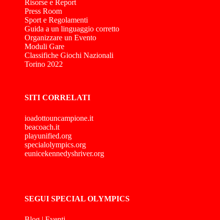
Risorse e Report
Press Room
Sport e Regolamenti
Guida a un linguaggio corretto
Organizzare un Evento
Moduli Gare
Classifiche Giochi Nazionali
Torino 2022
SITI CORRELATI
ioadottouncampione.it
beacoach.it
playunified.org
specialolympics.org
eunicekennedyshriver.org
SEGUI SPECIAL OLYMPICS
Blog
|
Eventi