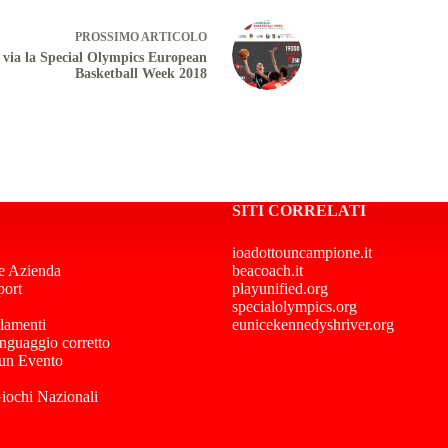
PROSSIMO
ARTICOLO
 via la Special Olympics European
Basketball Week 2018
SITI CORRELATI
ioadottouncampione.it
e Azienda
beacoach.it
port
playunified.org
specialolympics.org
lamenti
eunicekennedyshriver.org
inguaggio corretto
 un Evento
Giochi Nazionali