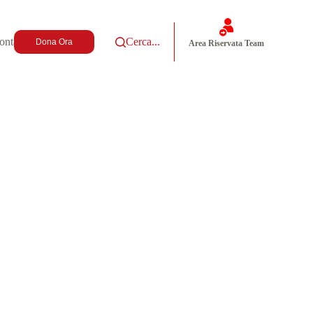
ontatti
Cerca...
Dona Ora
Area Riservata Team