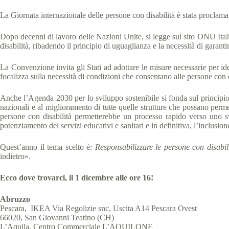
La Giornata internazionale delle persone con disabilità è stata proclamat
Dopo decenni di lavoro delle Nazioni Unite, si legge sul sito ONU Ital
disabilità, ribadendo il principio di uguaglianza e la necessità di garanti
La Convenzione invita gli Stati ad adottare le misure necessarie per ident
focalizza sulla necessità di condizioni che consentano alle persone con di
Anche l’Agenda 2030 per lo sviluppo sostenibile si fonda sul principio c
nazionali e al miglioramento di tutte quelle strutture che possano permett
persone con disabilità permetterebbe un processo rapido verso uno svil
potenziamento dei servizi educativi e sanitari e in definitiva, l’inclusion
Quest’anno il tema scelto è:
Responsabilizzare le persone con disabili
indietro».
Ecco dove trovarci, il 1 dicembre alle ore 16!
Abruzzo
Pescara, IKEA Via Regolizie snc, Uscita A14 Pescara Ovest
66020, San Giovanni Teatino (CH)
L’Aquila, Centro Commerciale L’AQUILONE