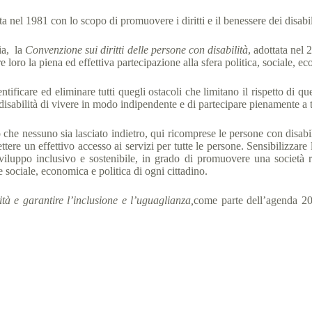
a nel 1981 con lo scopo di promuovere i diritti e il benessere dei disabil
ia, la
Convenzione sui diritti delle persone con disabilità
, adottata nel 
re loro la piena ed effettiva partecipazione alla sfera politica, sociale, e
ificare ed eliminare tutti quegli ostacoli che limitano il rispetto di que
sabilità di vivere in modo indipendente e di partecipare pienamente a tutt
he nessuno sia lasciato indietro, qui ricomprese le persone con disabili
ere un effettivo accesso ai servizi per tutte le persone. Sensibilizzare l
uppo inclusivo e sostenibile, in grado di promuovere una società resil
e sociale, economica e politica di ogni cittadino.
tà e garantire l’inclusione e l’uguaglianza,
come parte dell’agenda 20