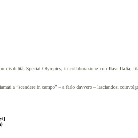
rare il 3 dicembre, giornata internazionale delle persone con disabilit
 Olympics Italia
19 Novembre 2018
News
3 min
con disabilità, Special Olympics, in collaborazione con
Ikea Italia
, ri
 chiamati a “scendere in campo” – a farlo davvero – lasciandosi coinvo
yt]
a)