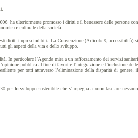
i.
2006, ha ulteriormente promosso i diritti e il benessere delle persone co
conomica e culturale della società.
sti diritti imprescindibili. La Convenzione (Articolo 9, accessibilità) si
i gli aspetti della vita e dello sviluppo.
tà. In particolare l’Agenda mira a un rafforzamento dei servizi sanitari
’opinione pubblica al fine di favorire l’integrazione e l’inclusione delle
iente per tutti attraverso l’eliminazione della disparità di genere, il
30 per lo sviluppo sostenibile che s’impegna a «non lasciare nessun