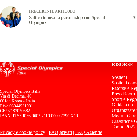
PRECEDENTE
ARTICOLO
Safilo rinnova la partnership con Special
Al
Olympics
RISORSE
Sostieni
Sostieni com
Risorse e Re
Special Olympics Italia
Press Room
Via di Decima, 40
Sport e Rego
00144 Roma - Italia
Guida a un l
P.iva 06044931001
Organizzare
CF 97182020582
Moduli Gare
IBAN: IT55 I056 9603 2110 0000 7290 X19
Classifiche 
Torino 2022
Privacy e cookie policy
|
FAQ privati
|
FAQ Aziende