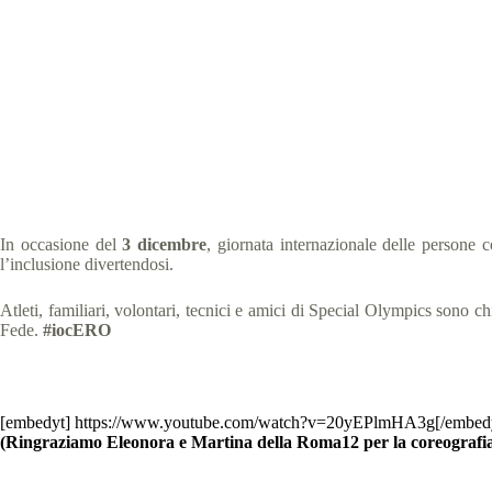
Un FlashMob per celeb
Special
In occasione del
3 dicembre
, giornata internazionale delle persone 
l’inclusione divertendosi.
Atleti, familiari, volontari, tecnici e amici di Special Olympics sono
Fede.
#iocERO
[embedyt] https://www.youtube.com/watch?v=20yEPlmHA3g[/embed
(Ringraziamo Eleonora e Martina della Roma12 per la coreografi