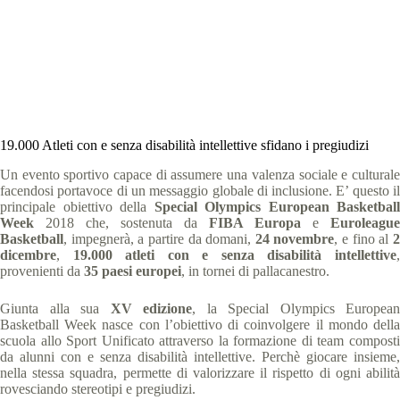
Special Olympics Italia
23 Novembre 2018
comunicati stampa
,
News
2 min
19.000 Atleti con e senza disabilità intellettive sfidano i pregiudizi
Un evento sportivo capace di assumere una valenza sociale e culturale
facendosi portavoce di un messaggio globale di inclusione. E’ questo il
principale obiettivo della
Special Olympics European Basketball
Week
2018 che, sostenuta da
FIBA Europa
e
Euroleague
Basketball
, impegnerà, a partire da domani,
24 novembre
, e fino al
dicembre
,
19.000 atleti con e senza disabilità intellettive
provenienti da
35 paesi
europei
, in tornei di pallacanestro.
Giunta alla sua
XV edizione
, la Special Olympics European
Basketball Week nasce con l’obiettivo di coinvolgere il mondo della
scuola allo Sport Unificato attraverso la formazione di team composti
da alunni con e senza disabilità intellettive. Perchè giocare insieme,
nella stessa squadra, permette di valorizzare il rispetto di ogni abilità
rovesciando stereotipi e pregiudizi.