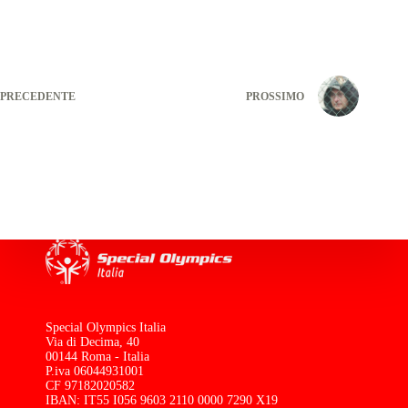
PRECEDENTE
PROSSIMO
Special Olympics Italia
Via di Decima, 40
00144 Roma - Italia
P.iva 06044931001
CF 97182020582
IBAN: IT55 I056 9603 2110 0000 7290 X19