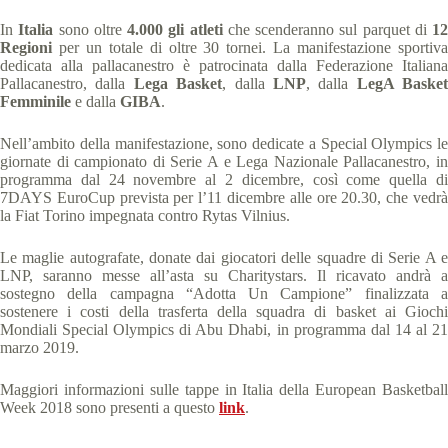
In
Italia
sono oltre
4.000 gli atleti
che scenderanno sul parquet di
12
Regioni
per un totale di oltre 30 tornei. La manifestazione sportiva
dedicata alla pallacanestro è patrocinata dalla Federazione Italiana
Pallacanestro, dalla
Lega Basket
, dalla
LNP
, dalla
LegA Basket
Femminile
e dalla
GIBA
.
Nell’ambito della manifestazione, sono dedicate a Special Olympics le
giornate di campionato di Serie A e Lega Nazionale Pallacanestro, in
programma dal 24 novembre al 2 dicembre, così come quella di
7DAYS EuroCup prevista per l’11 dicembre alle ore 20.30, che vedrà
la Fiat Torino impegnata contro Rytas Vilnius.
Le maglie autografate, donate dai giocatori delle squadre di Serie A e
LNP, saranno messe all’asta su Charitystars. Il ricavato andrà a
sostegno della campagna “Adotta Un Campione” finalizzata a
sostenere i costi della trasferta della squadra di basket ai Giochi
Mondiali Special Olympics di Abu Dhabi, in programma dal 14 al 21
marzo 2019.
Maggiori informazioni sulle tappe in Italia della European Basketball
Week 2018 sono presenti a questo
link
.