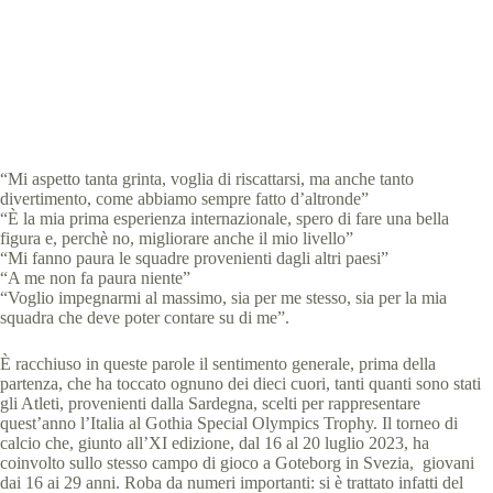
Special Olympics Italia
21 Luglio 2023
News
2 min
“Mi aspetto tanta grinta, voglia di riscattarsi, ma anche tanto
divertimento, come abbiamo sempre fatto d’altronde”
“È la mia prima esperienza internazionale, spero di fare una bella
figura e, perchè no, migliorare anche il mio livello”
“Mi fanno paura le squadre provenienti dagli altri paesi”
“A me non fa paura niente”
“Voglio impegnarmi al massimo, sia per me stesso, sia per la mia
squadra che deve poter contare su di me”.
È racchiuso in queste parole il sentimento generale, prima della
partenza, che ha toccato ognuno dei dieci cuori, tanti quanti sono stati
gli Atleti, provenienti dalla Sardegna, scelti per rappresentare
quest’anno l’Italia al Gothia Special Olympics Trophy. Il torneo di
calcio che, giunto all’XI edizione, dal 16 al 20 luglio 2023, ha
coinvolto sullo stesso campo di gioco a Goteborg in Svezia, giovani
dai 16 ai 29 anni. Roba da numeri importanti: si è trattato infatti del