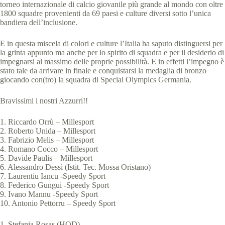
torneo internazionale di calcio giovanile più grande al mondo con oltre
1800 squadre provenienti da 69 paesi e culture diversi sotto l’unica
bandiera dell’inclusione.
E in questa miscela di colori e culture l’Italia ha saputo distinguersi per
la grinta appunto ma anche per lo spirito di squadra e per il desiderio di
impegnarsi al massimo delle proprie possibilità. E in effetti l’impegno è
stato tale da arrivare in finale e conquistarsi la medaglia di bronzo
giocando con(tro) la squadra di Special Olympics Germania.
Bravissimi i nostri Azzurri!!
1. Riccardo Orrù – Millesport
2. Roberto Unida – Millesport
3. Fabrizio Melis – Millesport
4. Romano Cocco – Millesport
5. Davide Paulis – Millesport
6. Alessandro Dessì (Istit. Tec. Mossa Oristano)
7. Laurentiu Iancu -Speedy Sport
8. Federico Gungui -Speedy Sport
9. Ivano Mannu -Speedy Sport
10. Antonio Pettorru – Speedy Sport
1. Stefania Rosas (HOD)