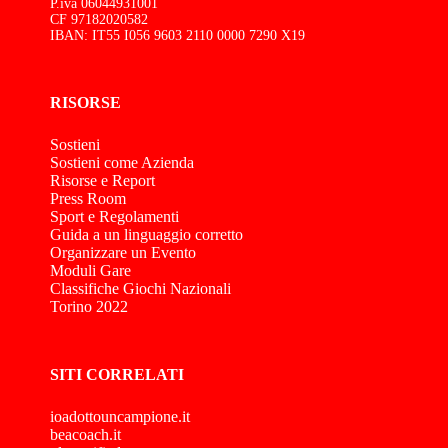
P.iva 06044931001
CF 97182020582
IBAN: IT55 I056 9603 2110 0000 7290 X19
RISORSE
Sostieni
Sostieni come Azienda
Risorse e Report
Press Room
Sport e Regolamenti
Guida a un linguaggio corretto
Organizzare un Evento
Moduli Gare
Classifiche Giochi Nazionali
Torino 2022
SITI CORRELATI
ioadottouncampione.it
beacoach.it