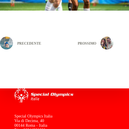
PRECEDENTE
PROSSIMO
Special Olympics Italia
Via di Decima, 40
00144 Roma - Italia