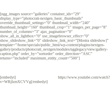
[ngg_images source=”galleries” container_ids=”29″
display_type=”photocrati-nextgen_basic_thumbnails”
override_thumbnail_settings=”0″ thumbnail_width=”240″
thumbnail_height=”160″ thumbnail_crop=”1″ images_per_page=”8″
number_of_columns=”3″ ajax_pagination=”0″
show_all_in_lightbox=”0″ use_imagebrowser_effect=”0″
show_slideshow_link=”0″ slideshow_link_text=”[Mostra slideshow]”
template=”/home/specialo/public_html/wp-content/plugins/nextgen-
gallery/products/photocrati_nextgen/modules/ngglegacy/view/gallery-
caption.php” order_by=”sortorder” order_direction=”ASC”
returns=”included” maximum_entity_count=”500″]
[embedyt] https://www.youtube.com/watch?
v=WRjIzmXCVVg[/embedyt]