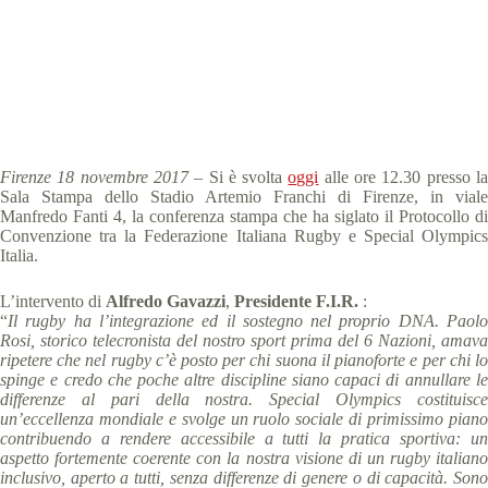
Special Olympics Italia
18 Novembre 2017
comunicati stampa
,
News
4 min
Firenze 18 novembre 2017
– Si è svolta
oggi
alle ore 12.30 presso l
Sala Stampa dello Stadio Artemio Franchi di Firenze, in viale
Manfredo Fanti 4, la conferenza stampa che ha siglato il Protocollo di
Convenzione tra la Federazione Italiana Rugby e Special Olympics
Italia.
L’intervento di
Alfredo Gavazzi
,
Presidente F.I.R.
:
“
Il rugby ha l’integrazione ed il sostegno nel proprio DNA. Paolo
Rosi, storico telecronista del nostro sport prima del 6 Nazioni, amava
ripetere che nel rugby c’è posto per chi suona il pianoforte e per chi lo
spinge e credo che poche altre discipline siano capaci di annullare le
differenze al pari della nostra. Special Olympics costituisce
un’eccellenza mondiale e svolge un ruolo sociale di primissimo piano
contribuendo a rendere accessibile a tutti la pratica sportiva: un
aspetto fortemente coerente con la nostra visione di un rugby italiano
inclusivo, aperto a tutti, senza differenze di genere o di capacità. Sono