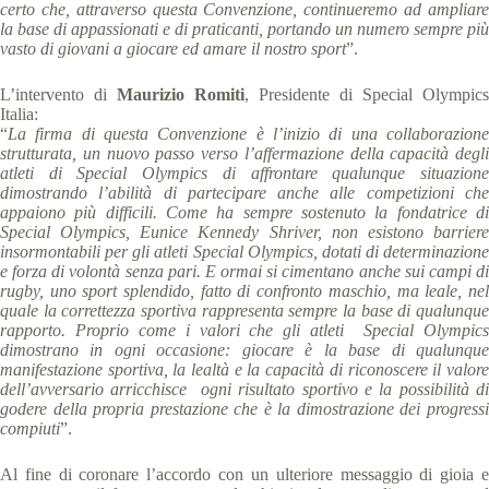
certo che, attraverso questa Convenzione, continueremo ad ampliare
la base di appassionati e di praticanti, portando un numero sempre più
vasto di giovani a giocare ed amare il nostro sport
”.
L’intervento di
Maurizio Romiti
, Presidente di Special Olympics
Italia:
“
La firma di questa Convenzione è l’inizio di una collaborazione
strutturata, un nuovo passo verso l’affermazione della capacità degli
atleti di Special Olympics di affrontare qualunque situazione
dimostrando l’abilità di partecipare anche alle competizioni che
appaiono più difficili. Come ha sempre sostenuto la fondatrice di
Special Olympics, Eunice Kennedy Shriver, non esistono barriere
insormontabili per gli atleti Special Olympics, dotati di determinazione
e forza di volontà senza pari. E ormai si cimentano anche sui campi di
rugby, uno sport splendido, fatto di confronto maschio, ma leale, nel
quale la correttezza sportiva rappresenta sempre la base di qualunque
rapporto. Proprio come i valori che gli atleti Special Olympics
dimostrano in ogni occasione: giocare è la base di qualunque
manifestazione sportiva, la lealtà e la capacità di riconoscere il valore
dell’avversario arricchisce ogni risultato sportivo e la possibilità di
godere della propria prestazione che è la dimostrazione dei progressi
compiuti
”.
Al fine di coronare l’accordo con un ulteriore messaggio di gioia e