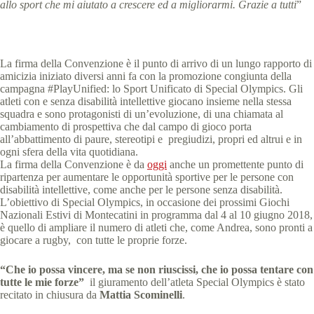
allo sport che mi aiutato a crescere ed a migliorarmi. Grazie a tutti
”
La firma della Convenzione è il punto di arrivo di un lungo rapporto di
amicizia iniziato diversi anni fa con la promozione congiunta della
campagna #PlayUnified: lo Sport Unificato di Special Olympics. Gli
atleti con e senza disabilità intellettive giocano insieme nella stessa
squadra e sono protagonisti di un’evoluzione, di una chiamata al
cambiamento di prospettiva che dal campo di gioco porta
all’abbattimento di paure, stereotipi e pregiudizi, propri ed altrui e in
ogni sfera della vita quotidiana.
La firma della Convenzione è da
oggi
anche un promettente punto di
ripartenza per aumentare le opportunità sportive per le persone con
disabilità intellettive, come anche per le persone senza disabilità.
L’obiettivo di Special Olympics, in occasione dei prossimi Giochi
Nazionali Estivi di Montecatini in programma dal 4 al 10 giugno 2018,
è quello di ampliare il numero di atleti che, come Andrea, sono pronti a
giocare a rugby, con tutte le proprie forze.
“Che io possa vincere, ma se non riuscissi, che io possa tentare con
tutte le mie forze”
il giuramento dell’atleta Special Olympics è stato
recitato in chiusura da
Mattia Scominelli
.