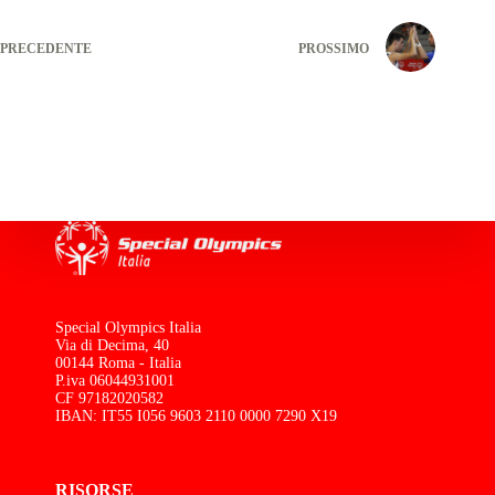
PRECEDENTE
PROSSIMO
Special Olympics Italia
Via di Decima, 40
00144 Roma - Italia
P.iva 06044931001
CF 97182020582
IBAN: IT55 I056 9603 2110 0000 7290 X19
RISORSE