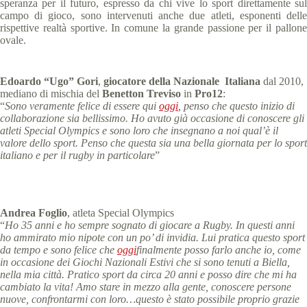
speranza per il futuro, espresso da chi vive lo sport direttamente sul
campo di gioco, sono intervenuti anche due atleti, esponenti delle
rispettive realtà sportive. In comune la grande passione per il pallone
ovale.
Edoardo “Ugo” Gori
,
giocatore della Nazionale Italiana
dal 2010,
mediano di mischia del
Benetton Treviso
in
Pro12
:
“
Sono veramente felice di essere qui
oggi
, penso che questo inizio di
collaborazione sia bellissimo. Ho avuto già occasione di conoscere gli
atleti Special Olympics e sono loro che insegnano a noi qual’è il
valore dello sport. Penso che questa sia una bella giornata per lo sport
italiano e per il rugby in particolare
”
Andrea Foglio
, atleta Special Olympics
“
Ho 35 anni e ho sempre sognato di giocare a Rugby. In questi anni
ho ammirato mio nipote con un po’ di invidia. Lui pratica questo sport
da tempo e sono felice che
oggi
finalmente posso farlo anche io, come
in occasione dei Giochi Nazionali Estivi che si sono tenuti a Biella,
nella mia città. Pratico sport da circa 20 anni e posso dire che mi ha
cambiato la vita! Amo stare in mezzo alla gente, conoscere persone
nuove, confrontarmi con loro…questo è stato possibile proprio grazie