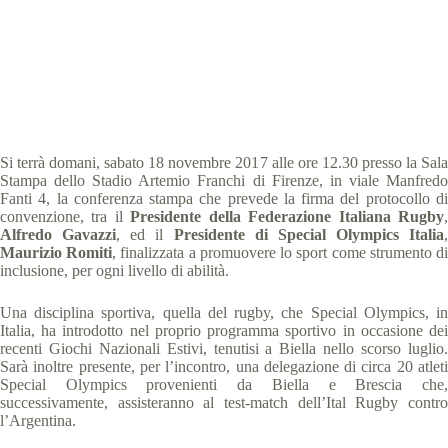
Special Olympics Italia
17 Novembre 2017
comunicati stampa
2 min
Si terrà domani, sabato 18 novembre 2017 alle ore 12.30 presso la Sala
Stampa dello Stadio Artemio Franchi di Firenze, in viale Manfredo
Fanti 4, la conferenza stampa che prevede la firma del protocollo di
convenzione, tra il
Presidente della Federazione Italiana Rugby
Alfredo Gavazzi
, ed il
Presidente di Special Olympics Italia
,
Maurizio Romiti
, finalizzata a promuovere lo sport come strumento d
inclusione, per ogni livello di abilità.
Una disciplina sportiva, quella del rugby, che Special Olympics, in
Italia, ha introdotto nel proprio programma sportivo in occasione dei
recenti Giochi Nazionali Estivi, tenutisi a Biella nello scorso luglio.
Sarà inoltre presente, per l’incontro, una delegazione di circa 20 atleti
Special Olympics provenienti da Biella e Brescia che,
successivamente, assisteranno al test-match dell’Ital Rugby contro
l’Argentina.