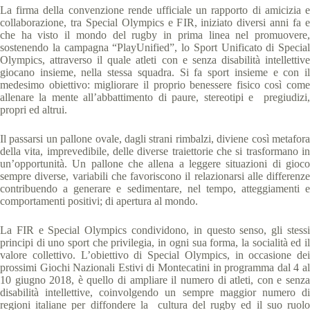
La firma della convenzione rende ufficiale un rapporto di amicizia e
collaborazione, tra Special Olympics e FIR, iniziato diversi anni fa e
che ha visto il mondo del rugby in prima linea nel promuovere,
sostenendo la campagna “PlayUnified”, lo Sport Unificato di Special
Olympics, attraverso il quale atleti con e senza disabilità intellettive
giocano insieme, nella stessa squadra. Si fa sport insieme e con il
medesimo obiettivo: migliorare il proprio benessere fisico così come
allenare la mente all’abbattimento di paure, stereotipi e pregiudizi,
propri ed altrui.
Il passarsi un pallone ovale, dagli strani rimbalzi, diviene così metafora
della vita, imprevedibile, delle diverse traiettorie che si trasformano in
un’opportunità. Un pallone che allena a leggere situazioni di gioco
sempre diverse, variabili che favoriscono il relazionarsi alle differenze
contribuendo a generare e sedimentare, nel tempo, atteggiamenti e
comportamenti positivi; di apertura al mondo.
La FIR e Special Olympics condividono, in questo senso, gli stessi
principi di uno sport che privilegia, in ogni sua forma, la socialità ed il
valore collettivo. L’obiettivo di Special Olympics, in occasione dei
prossimi Giochi Nazionali Estivi di Montecatini in programma dal 4 al
10 giugno 2018, è quello di ampliare il numero di atleti, con e senza
disabilità intellettive, coinvolgendo un sempre maggior numero di
regioni italiane per diffondere la cultura del rugby ed il suo ruolo