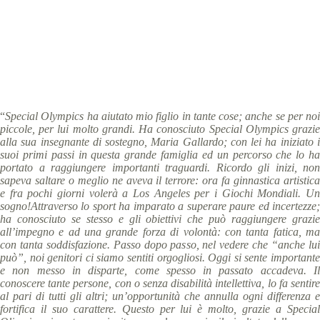
Special Olympics Italia
22 Maggio 2015
Storie
2 min
“
Special Olympics ha aiutato mio figlio in tante cose; anche se per noi
piccole, per lui molto grandi. Ha conosciuto Special Olympics grazie
alla sua insegnante di sostegno, Maria Gallardo; con lei ha iniziato i
suoi primi passi in questa grande famiglia ed un percorso che lo ha
portato a raggiungere importanti traguardi. Ricordo gli inizi, non
sapeva saltare o meglio ne aveva il terrore: ora fa ginnastica artistica
e fra pochi giorni volerà a Los Angeles per i Giochi Mondiali. Un
sogno!Attraverso lo sport ha imparato a superare paure ed incertezze;
ha conosciuto se stesso e gli obiettivi che può raggiungere grazie
all’impegno e ad una grande forza di volontà: con tanta fatica, ma
con tanta soddisfazione. Passo dopo passo, nel vedere che “anche lui
può”, noi genitori ci siamo sentiti orgogliosi. Oggi si sente importante
e non messo in disparte, come spesso in passato accadeva. Il
conoscere tante persone, con o senza disabilità intellettiva, lo fa sentire
al pari di tutti gli altri; un’opportunità che annulla ogni differenza e
fortifica il suo carattere. Questo per lui è molto, grazie a Special