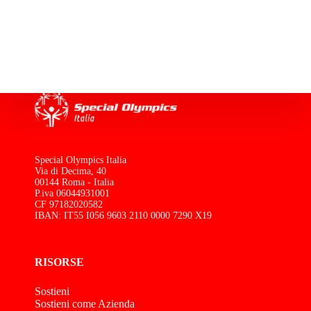
Special Olympics Italia
Via di Decima, 40
00144 Roma - Italia
P.iva 06044931001
CF 97182020582
IBAN: IT55 I056 9603 2110 0000 7290 X19
RISORSE
Sostieni
Sostieni come Azienda