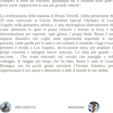
Olimpics si sente un vincitore, qualunque sia il risultato delle gare:
farne parte rappresenta la sua più grande vittoria
”.
La testimonianza della mamma di Bruno Vercelli, Atleta piemontese di
29 anni convocato ai Giochi Mondiali Special Olympics di Los
Angeles nella ginnastica artistica, è una meravigliosa dimostrazione di
come attraverso lo sport si possa crescere e trovare la forza e la
determinazione per superare, ogni giorno, i propri limiti. Bruno è un
ragazzo dinamico che coglie tante opportunità seguendo le sue
passioni, come quella per il canto e nel suonare il clarinetto. Oggi il suo
pensiero è rivolto a Los Angeles, un’occasione unica per ampliare i
propri orizzonti e stringere nuove amicizie. La sfida più grande –
racconta – l’ho avuta vincendo nel cavallo con maniglie e nel
volteggio. Il viaggio più lungo che ha fatto, finora è stato in Gran
Bretagna, ma fra pochi giorni sorvolerà l’Oceano Atlantico per
rappresentare il suo paese e dimostrare a tutto il mondo le sue abilità.
PRECEDENTE
PROSSIMO