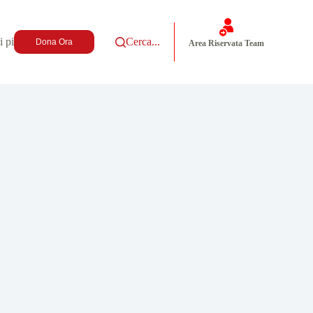
i più
Cerca...
Dona Ora
Area Riservata Team