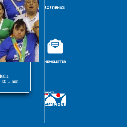
talia
3 min