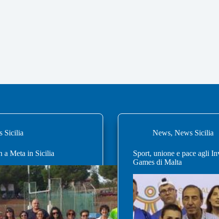
 Sicilia
News
,
News Sicilia
 a Meta in Sicilia
Sport, unione e pace agli In
Games di Malta