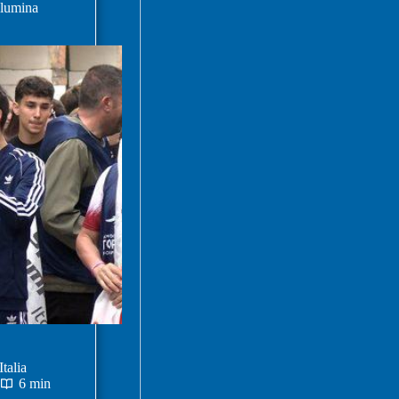
llumina
talia
6 min