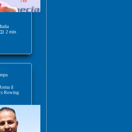
talia
2 min
ampa
 Roma il
ics Rowing