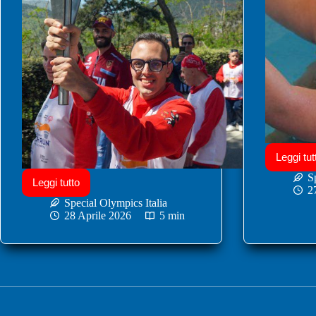
Leggi tut
S
Leggi tutto
2
Special Olympics Italia
28 Aprile 2026
5 min