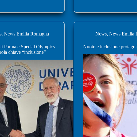
s
,
News Emilia Romagna
News
,
News Emilia
 di Parma e Special Olympics
Nuoto e inclusione protagon
rola chiave “inclusione”