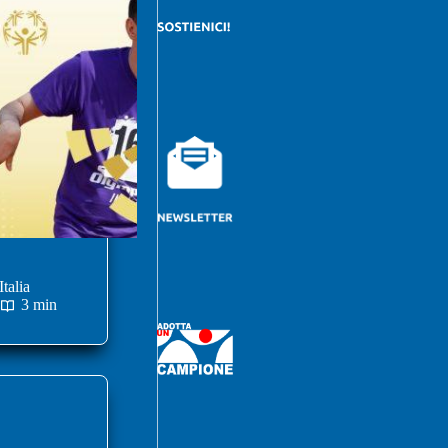
talia
3 min