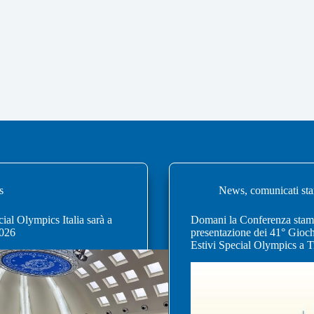
s
News
,
comunicati st
al Olympics Italia sarà a
Domani la Conferenza stam
026
presentazione dei 41° Gioch
Estivi Special Olympics a T