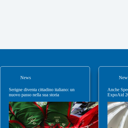
News
New
Serigne diventa cittadino italiano: un
Anche Speci
nuovo passo nella sua storia
ExpoAid 2