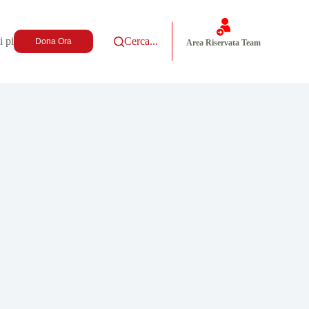
i più
Cerca...
Dona Ora
Area Riservata Team