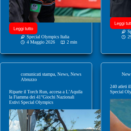
Leggi tut
Leggi tutto
S
Special Olympics Italia
2
4 Maggio 2026
2 min
comunicati stampa
,
News
,
News
News
Abruzzo
240 atleti 
Riparte il Torch Run, accesa a L’Aquila
Special Ol
la Fiamma dei 41°Giochi Nazionali
Estivi Special Olympics