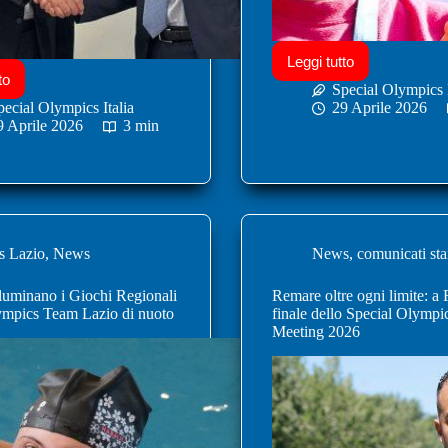
Leggi tutto
to
Special Olympics I
pecial Olympics Italia
29 Aprile 2026
9 Aprile 2026
3 min
 Lazio
,
News
News
,
comunicati st
illuminano i Giochi Regionali
Remare oltre ogni limite: a
ympics Team Lazio di nuoto
finale dello Special Olymp
Meeting 2026