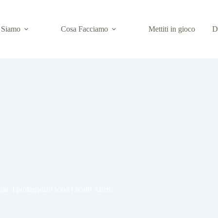
 Siamo
Cosa Facciamo
Mettiti in gioco
D
ia. I protagonisti sono i nostri Atleti.