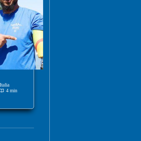
talia
4 min