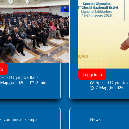
to
Leggi tutto
pecial Olympics Italia
 Maggio 2026
2 min
Special Olympics I
7 Maggio 2026
s
,
comunicati stampa
News