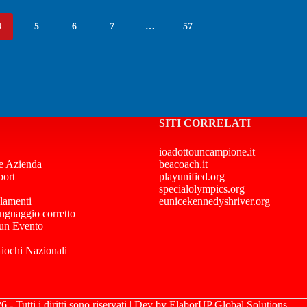
4
5
6
7
…
57
SITI CORRELATI
ioadottouncampione.it
e Azienda
beacoach.it
port
playunified.org
specialolympics.org
lamenti
eunicekennedyshriver.org
inguaggio corretto
 un Evento
Giochi Nazionali
- Tutti i diritti sono riservati | Dev by
ElaborUP Global Solutions