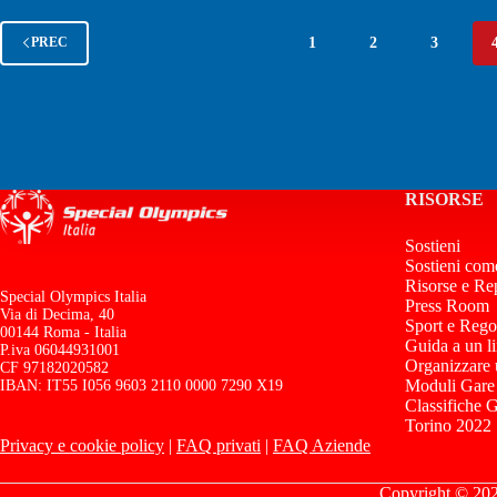
1
2
3
PREC
RISORSE
Sostieni
Sostieni com
Risorse e Re
Special Olympics Italia
Press Room
Via di Decima, 40
Sport e Rego
00144 Roma - Italia
Guida a un l
P.iva 06044931001
Organizzare
CF 97182020582
Moduli Gare
IBAN: IT55 I056 9603 2110 0000 7290 X19
Classifiche 
Torino 2022
Privacy e cookie policy
|
FAQ privati
|
FAQ Aziende
Copyright © 2026 