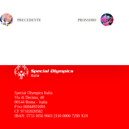
PRECEDENTE
PROSSIMO
Special Olympics Italia
Via di Decima, 40
00144 Roma - Italia
P.iva 06044931001
CF 97182020582
IBAN: IT55 I056 9603 2110 0000 7290 X19