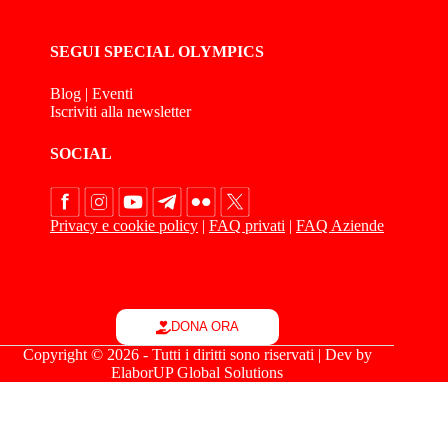
SEGUI SPECIAL OLYMPICS
Blog
|
Eventi
Iscriviti alla newsletter
SOCIAL
Privacy e cookie policy
|
FAQ privati
|
FAQ Aziende
DONA ORA
Copyright © 2026 - Tutti i diritti sono riservati | Dev by
ElaborUP Global Solutions
Le tue preferenze relative alla privacy
Informativa sulla raccolta