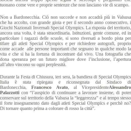
tuonano come vere e proprie sentenze che non lasciano vie di scampo.
Non a Bardonecchia. Ciò non succede e non accadrà più in Valsusa
che ha accolto, con grande gioia e per il secondo anno consecutivo, i
Giochi Nazionali Invernali Special Olympics. La risposta del territorio,
ancora una volta, è stata straordinaria. Istituzioni, gente comune, ed in
particolare i ragazzi delle scuole, si sono riversati a bordo pista per
tifare gli atleti Special Olympics e per richiedere autografi, proprio
come accade alle persone importanti che segnano in qualche modo la
vita e che si ha la fortuna di incontrare dal vivo. Una fotografia che
dona speranza per un futuro migliore dove l’inclusione, l’apertura
all’altro vincono su ogni perplessità.
Durante la Festa di Chiusura, ieri sera, la bandiera di Special Olympics
Italia è stata ripiegata e riconsegnata dal Sindaco di
Bardonecchia,
Francesco Avato
, al Vicepresidente
Alessandro
Palazzotti
con “l’auspicio di continuare a lavorare insieme, di poter
conservare sul territorio della Valsusa la “leggerezza” e al tempo stesso
il forte insegnamento dato dagli atleti Special Olympics e perchè no?
Di tornare quanto prima a colorare di rosso la città”.