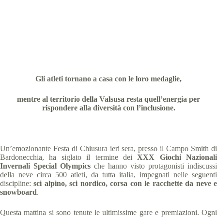
2019 NEWS BARDONECCHIA
,
comunicati
stampa
,
News
2 min
Gli atleti tornano a casa con le loro medaglie,
mentre al territorio della Valsusa resta quell’energia per
rispondere alla diversità con l’inclusione.
Un’emozionante Festa di Chiusura ieri sera, presso il Campo Smith di
Bardonecchia, ha siglato il termine dei
XXX Giochi Nazionali
Invernali Special Olympics
che hanno visto protagonisti indiscussi
della neve circa 500 atleti, da tutta italia, impegnati nelle seguenti
discipline:
sci alpino, sci nordico, corsa con le racchette da neve e
snowboard
.
Questa mattina si sono tenute le ultimissime gare e premiazioni. Ogni