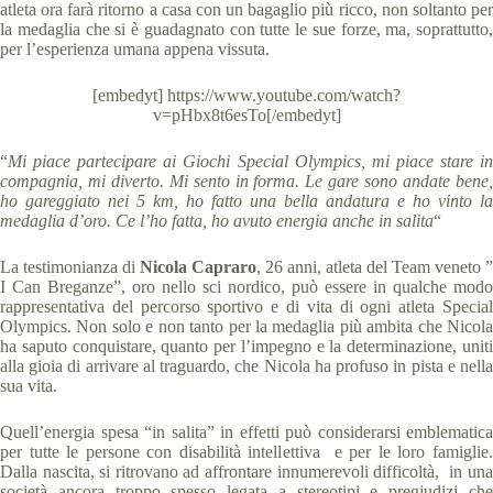
atleta ora farà ritorno a casa con un bagaglio più ricco, non soltanto per
la medaglia che si è guadagnato con tutte le sue forze, ma, soprattutto,
per l’esperienza umana appena vissuta.
[embedyt] https://www.youtube.com/watch?
v=pHbx8t6esTo[/embedyt]
“
Mi piace partecipare ai Giochi Special Olympics, mi piace stare in
compagnia, mi diverto. Mi sento in forma. Le gare sono andate bene,
ho gareggiato nei 5 km, ho fatto una bella andatura e ho vinto la
medaglia d’oro. Ce l’ho fatta, ho avuto energia anche in salita
“
La testimonianza di
Nicola Capraro
, 26 anni, atleta del Team veneto ”
I Can Breganze”, oro nello sci nordico, può essere in qualche modo
rappresentativa del percorso sportivo e di vita di ogni atleta Special
Olympics. Non solo e non tanto per la medaglia più ambita che Nicola
ha saputo conquistare, quanto per l’impegno e la determinazione, uniti
alla gioia di arrivare al traguardo, che Nicola ha profuso in pista e nella
sua vita.
Quell’energia spesa “in salita” in effetti può considerarsi emblematica
per tutte le persone con disabilità intellettiva e per le loro famiglie.
Dalla nascita, si ritrovano ad affrontare innumerevoli difficoltà, in una
società ancora troppo spesso legata a stereotipi e pregiudizi che