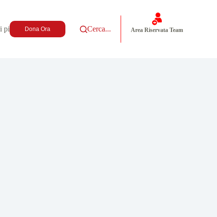
i più
Cerca...
Dona Ora
Area Riservata Team