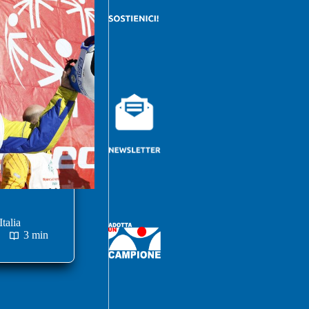
talia
3 min