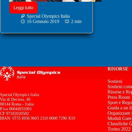
Leggi tutto
Special Olympics Italia
16 Gennaio 2019
2 min
RISORSE
Sostieni
Sostieni com
Risorse e Re
Special Olympics Italia
Press Room
Via di Decima, 40
Sport e Rego
00144 Roma - Italia
Guida a un l
P.iva 06044931001
Organizzare
CF 97182020582
Moduli Gare
IBAN: IT55 I056 9603 2110 0000 7290 X19
Classifiche 
Torino 2022