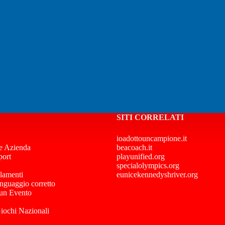
SITI CORRELATI
ioadottouncampione.it
e Azienda
beacoach.it
port
playunified.org
specialolympics.org
lamenti
eunicekennedyshriver.org
inguaggio corretto
 un Evento
Giochi Nazionali