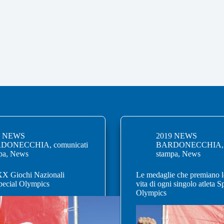
9 NEWS
2019 NEWS
RDONECCHIA
,
comunicati
BARDONECCHIA
pa
,
News
stampa
,
News
XX Giochi Nazionali
Le medaglie che premiano le
Special Olympics
vita di ogni singolo atleta S
Olympics