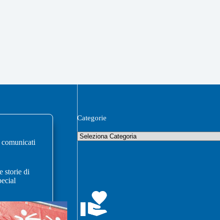
Categorie
,
comunicati
 storie di
pecial