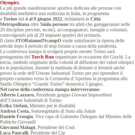
Olympics
.
La più grande manifestazione sportiva dedicata alle persone con
disabilità intellettive mai realizzata in Italia, in programma
a
Torino
dal
4 al 9 giugno 2022
, richiamerà in
Città
Metropolitana
oltre
5mila persone
tra atleti che gareggeranno nelle
20 discipline previste, tecnici, accompagnatori, famiglie e volontari,
coinvolgendo più di 20 impianti sportivi del territorio.
Il claim
#TORniamoINcampO
vuole sottolineare la ripresa delle
attività dopo il periodo di stop forzato a causa della pandemia.
La conferenza stampa si svolgerà proprio mentre Torino sarà
protagonista del
Torch Run
organizzato in occasione dei Giochi. La
torcia, simbolo originario della volontà di diffusione dei valori olimpici
tra le popolazioni, durante la mattinata di domani si fermerà anche
presso la sede dell’Unione Industriali Torino per poi riprendere il
proprio cammino verso la Cerimonia d’Apertura in programma allo
Stadio Olimpico “Grande Torino” domenica 5 giugno.
Nel corso della conferenza stampa interverranno
:
Alberto Lazzaro,
Presidente gruppo Giovani Imprenditori
dell’Unione Industriali di Torino
Erika Stefani,
Ministro per le disabilità
Andrea Costa,
Sottosegretario di Stato alla Salute
Daniele Frongia
,
Vice capo di Gabinetto Delegato dal Ministro delle
Politiche Giovanili
Giovanni Malagò
,
Presidente del Coni
Luca Pancalli
,
Presidente del Cip