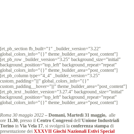
comunicati stampa
,
Comunicati stampa e news -
Giochi Nazionali Estivi, Torino
,
News
3 min
[et_pb_section fb_built=”1″ _builder_version=”3.22″
global_colors_info=”{}” theme_builder_area=”post_content”]
[et_pb_row _builder_version=”3.25″ background_size=”initial”
background_position=”top_left” background_repeat=”repeat”
global_colors_info=”{}” theme_builder_area=”post_content”]
[et_pb_column type=”4_4″ _builder_version=”3.25″
custom_padding=”|||” global_colors_info=”{}”
custom_padding__hover=”|||” theme_builder_area=”post_content”]
[et_pb_text _builder_version=”3.27.4″ background_size=”initial”
background_position=”top_left” background_repeat=”repeat”
global_colors_info=”{}” theme_builder_area=”post_content”]
Roma 30 maggio 2022
– Domani, Martedì 31 maggio,
alle
ore
11.30
, presso il
Centro Congressi
dell’
Unione Industriali
Torino
in
Via Vela 17
, si svolgerà la
conferenza stampa
di
presentazione dei
XXXVII Giochi Nazionali Estivi Special