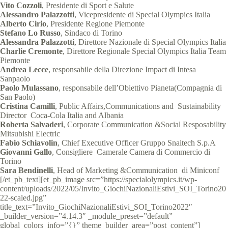
Vito Cozzoli
, Presidente di Sport e Salute
Alessandro Palazzotti
, Vicepresidente di Special Olympics Italia
Alberto Cirio
, Presidente Regione Piemonte
Stefano Lo Russo
, Sindaco di Torino
Alessandra Palazzotti
, Direttore Nazionale di Special Olympics Italia
Charlie Cremonte
, Direttore Regionale Special Olympics Italia Team
Piemonte
Andrea Lecce
, responsabile della Direzione Impact di Intesa
Sanpaolo
Paolo Mulassano
, responsabile dell’Obiettivo Pianeta(Compagnia di
San Paolo)
Cristina Camilli
, Public Affairs,Communications and Sustainability
Director Coca-Cola Italia and Albania
Roberta Salvaderi
, Corporate Communication &Social Resposability
Mitsubishi Electric
Fabio Schiavolin
, Chief Executive Officer Gruppo Snaitech S.p.A
Giovanni Gallo
, Consigliere Camerale Camera di Commercio di
Torino
Sara Bendinelli
, Head of Marketing &Communication di Miniconf
[/et_pb_text][et_pb_image src=”https://specialolympics.it/wp-
content/uploads/2022/05/Invito_GiochiNazionaliEstivi_SOI_Torino20
22-scaled.jpg”
title_text=”Invito_GiochiNazionaliEstivi_SOI_Torino2022″
_builder_version=”4.14.3″ _module_preset=”default”
global_colors_info=”{}” theme_builder_area=”post_content”]