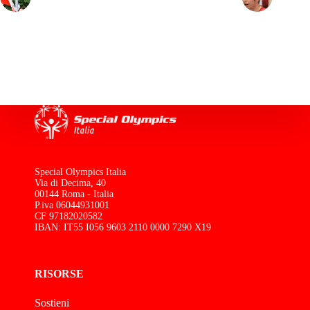
Special Olympics Italia
Via di Decima, 40
00144 Roma - Italia
P.iva 06044931001
CF 97182020582
IBAN: IT55 I056 9603 2110 0000 7290 X19
RISORSE
Sostieni