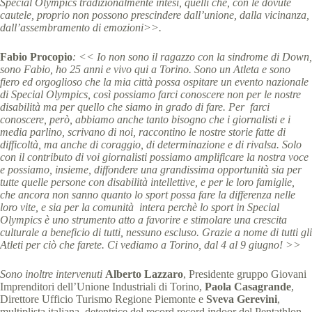
Special Olympics tradizionalmente intesi, quelli che, con le dovute
cautele, proprio non possono prescindere dall’unione, dalla vicinanza,
dall’assembramento di emozioni>>.
Fabio Procopio
: << I
o non sono il ragazzo con la sindrome di Down,
sono Fabio, ho 25 anni e vivo qui a Torino. Sono un Atleta e sono
fiero ed orgoglioso che la mia città possa ospitare un evento nazionale
di Special Olympics, così possiamo farci conoscere non per le nostre
disabilità ma per quello che siamo in grado di fare. Per farci
conoscere, però, abbiamo anche tanto bisogno che i giornalisti e i
media parlino, scrivano di noi, raccontino le nostre storie fatte di
difficoltà, ma anche di coraggio, di determinazione e di rivalsa. Solo
con il contributo di voi giornalisti possiamo amplificare la nostra voce
e possiamo, insieme, diffondere una grandissima opportunità sia per
tutte quelle persone con disabilità intellettive, e per le loro famiglie,
che ancora non sanno quanto lo sport possa fare la differenza nelle
loro vite, e sia per la comunità intera perchè lo sport in Special
Olympics è uno strumento atto a favorire e stimolare una crescita
culturale a beneficio di tutti, nessuno escluso. Grazie a nome di tutti gli
Atleti per ciò che farete. Ci vediamo a Torino, dal 4 al 9 giugno! >>
Sono inoltre intervenuti
Alberto Lazzaro
, Presidente gruppo Giovani
Imprenditori dell’Unione Industriali di Torino,
Paola Casagrande
,
Direttore Ufficio Turismo Regione Piemonte e
Sveva Gerevini
,
multiplista italiana, detentrice del record record indoor del Pentathlon.