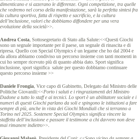
dimenticano e si azzerano le differenze. Ogni competizione, tra quelle
che vedremo nel corso della manifestazione, sarà la perfetta sintesi fra
la cultura sportiva, fatta di rispetto e sacrificio, e la cultura
dell’inclusione, valori che dobbiamo diffondere per una vera
evoluzione della società
>>.
Andrea Costa
, Sottosegretario di Stato alla Salute:<<Questi Giochi
sono un segnale importante per il paese, un segnale di rinascita e di
ripresa. Quello con Special Olympics è un legame che ho dal 2004 e
da allora abbiamo condiviso un percorso insieme con tanti momenti in
cui ho sempre ricevuto più di quanto abbia dato. Sport significa
inclusione, sport significa salute per questo dobbiamo continuare
questo percorso insieme >>
Daniele Frongia
, Vice capo di Gabinetto, Delegato dal Ministro delle
Politiche Giovanili:<<
Porto i saluti e i ringraziamenti del Ministro
Dadone a tutto lo staff e ai tecnici. Lo sport è un abilitatore sociale e i
numeri di questi Giochi parlano da soli e spingono le istituzioni a fare
sempre di più, anche in vista dei Giochi Mondiali che si terranno a
Torino nel 2025. Sostenere Special Olympics significa vincere la
staffetta dell’inclusione e passare il testimone a chi davvero non deve
mai rimanere indietro
>>.
Giovanni Malagò
, Presidente del Coni: <<
Sono vicino da sempre a