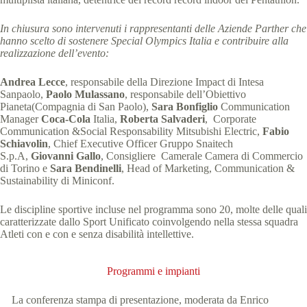
In chiusura sono intervenuti i rappresentanti delle Aziende Parther che
hanno scelto di sostenere Special Olympics Italia e contribuire alla
realizzazione dell’evento:
Andrea Lecce
, responsabile della Direzione Impact di Intesa
Sanpaolo,
Paolo Mulassano
, responsabile dell’Obiettivo
Pianeta(Compagnia di San Paolo),
Sara Bonfiglio
Communication
Manager
Coca-Cola
Italia,
Roberta Salvaderi
, Corporate
Communication &Social Responsability Mitsubishi Electric,
Fabio
Schiavolin
, Chief Executive Officer Gruppo Snaitech
S.p.A,
Giovanni Gallo
, Consigliere Camerale Camera di Commercio
di Torino e
Sara Bendinelli
, Head of Marketing, Communication &
Sustainability di Miniconf.
Le discipline sportive incluse nel programma sono 20, molte delle quali
caratterizzate dallo Sport Unificato coinvolgendo nella stessa squadra
Atleti con e con e senza disabilità intellettive.
Programmi e impianti
La conferenza stampa di presentazione, moderata da Enrico