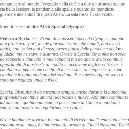
comunicare al mondo l’orgoglio della città e a dire a noi stessi quanto
sia bello lasciarsi la pandemia alle spalle e quanto sia grandioso
guardare alle abilità di questi Atleti, La sala rossa è casa vostra.
Sono Intervenuti
due Atleti Special Olympics
:
Federica Borla
:
<<
Prima di conoscere Special Olympics, quando
non praticavo sport, le mie giornate erano tutte uguali, non avevo
amici, non uscivo mai di casa, avevo paura delle persone e del loro
giudizio, me ne stavo a distanza. Grazie a Special Olympics non solo
ho scoperto e coltivato le mie capacità ma ho anche avuto continue
opportunità di mostrarle al mondo in occasione degli eventi. Cosi è
cambiata la percezione che ho di me stessa e, al tempo stesso, sono
cambiate le opinioni degli altri su di me. Per questo oggi mi sento e
sono una ragazza unica e felice.
Special Olympics ci ha sostenuto sempre, anche durante la pandemia,
proponendo continue attività rielaborate e nuove. Abbiamo continuato
ad allenarci quotidianamente, a partecipare ai Giochi in modalità
smart e ad incontrarci regolarmente su zoom.
Ora è finalmente arrivato il momento di rivivere quelle emozioni che ci
sono mancate tanto, è il momento di tornare ai Giochi Nazionali Estivi