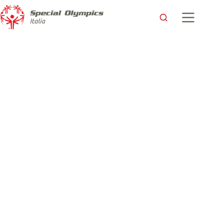
Torino è pronta ad accogliere i XXXVII Giochi Nazionali
Estivi Special Olympics: #TORniamoINcampO
Special Olympics Italia
31 Maggio 2022
comunicati stampa
,
Comunicati stampa e news -