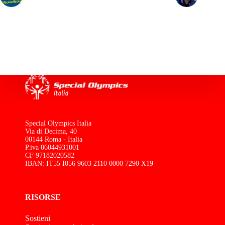
Special Olympics Italia
Via di Decima, 40
00144 Roma - Italia
P.iva 06044931001
CF 97182020582
IBAN: IT55 I056 9603 2110 0000 7290 X19
RISORSE
Sostieni