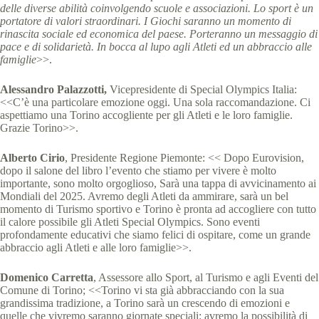
delle diverse abilità coinvolgendo scuole e associazioni. Lo sport è un
portatore di valori straordinari. I Giochi saranno un momento di
rinascita sociale ed economica del paese. Porteranno un messaggio di
pace e di solidarietà. In bocca al lupo agli Atleti ed un abbraccio alle
famiglie
>>.
Alessandro Palazzotti,
Vicepresidente di Special Olympics Italia:
<<C’è una particolare emozione oggi. Una sola raccomandazione. Ci
aspettiamo una Torino accogliente per gli Atleti e le loro famiglie.
Grazie Torino>>.
Alberto Cirio
, Presidente Regione Piemonte: << Dopo Eurovision,
dopo il salone del libro l’evento che stiamo per vivere è molto
importante, sono molto orgoglioso, Sarà una tappa di avvicinamento ai
Mondiali del 2025. Avremo degli Atleti da ammirare, sarà un bel
momento di Turismo sportivo e Torino è pronta ad accogliere con tutto
il calore possibile gli Atleti Special Olympics. Sono eventi
profondamente educativi che siamo felici di ospitare, come un grande
abbraccio agli Atleti e alle loro famiglie>>.
Domenico Carretta
, Assessore allo Sport, al Turismo e agli Eventi del
Comune di Torino; <<Torino vi sta già abbracciando con la sua
grandissima tradizione, a Torino sarà un crescendo di emozioni e
quelle che vivremo saranno giornate speciali: avremo la possibilità di