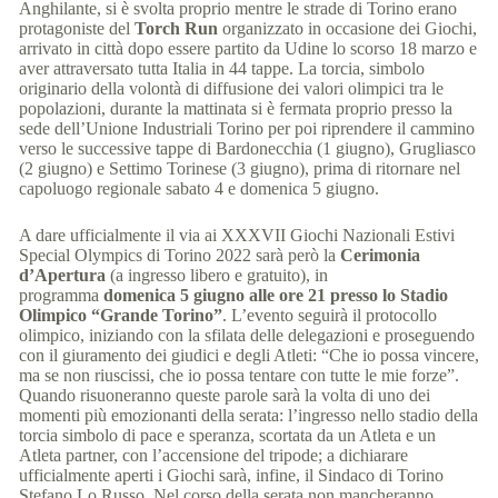
Anghilante, si è svolta proprio mentre le strade di Torino erano
protagoniste del
Torch Run
organizzato in occasione dei Giochi,
arrivato in città dopo essere partito da Udine lo scorso 18 marzo e
aver attraversato tutta Italia in 44 tappe. La torcia, simbolo
originario della volontà di diffusione dei valori olimpici tra le
popolazioni, durante la mattinata si è fermata proprio presso la
sede dell’Unione Industriali Torino per poi riprendere il cammino
verso le successive tappe di Bardonecchia (1 giugno), Grugliasco
(2 giugno) e Settimo Torinese (3 giugno), prima di ritornare nel
capoluogo regionale sabato 4 e domenica 5 giugno.
A dare ufficialmente il via ai XXXVII Giochi Nazionali Estivi
Special Olympics di Torino 2022 sarà però la
Cerimonia
d’Apertura
(a ingresso libero e gratuito), in
programma
domenica 5 giugno alle ore 21 presso lo Stadio
Olimpico “Grande Torino”
. L’evento seguirà il protocollo
olimpico, iniziando con la sfilata delle delegazioni e proseguendo
con il giuramento dei giudici e degli Atleti: “Che io possa vincere,
ma se non riuscissi, che io possa tentare con tutte le mie forze”.
Quando risuoneranno queste parole sarà la volta di uno dei
momenti più emozionanti della serata: l’ingresso nello stadio della
torcia simbolo di pace e speranza, scortata da un Atleta e un
Atleta partner, con l’accensione del tripode; a dichiarare
ufficialmente aperti i Giochi sarà, infine, il Sindaco di Torino
Stefano Lo Russo. Nel corso della serata non mancheranno