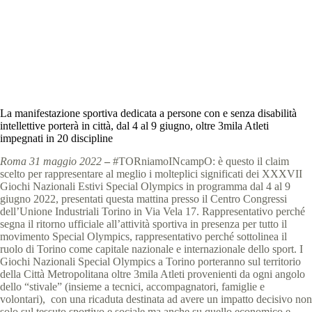
Giochi Nazionali Estivi, Torino
,
News
,
News
Piemonte
9 min
La manifestazione sportiva dedicata a persone con e senza disabilità
intellettive porterà in città, dal 4 al 9 giugno, oltre 3mila Atleti
impegnati in 20 discipline
Roma 31 maggio 2022
–
#TORniamoINcampO: è questo il claim
scelto per rappresentare al meglio i molteplici significati dei XXXVII
Giochi Nazionali Estivi Special Olympics in programma dal 4 al 9
giugno 2022, presentati questa mattina presso il Centro Congressi
dell’Unione Industriali Torino in Via Vela 17. Rappresentativo perché
segna il ritorno ufficiale all’attività sportiva in presenza per tutto il
movimento Special Olympics, rappresentativo perché sottolinea il
ruolo di Torino come capitale nazionale e internazionale dello sport. I
Giochi Nazionali Special Olympics a Torino porteranno sul territorio
della Città Metropolitana oltre 3mila Atleti provenienti da ogni angolo
dello “stivale” (insieme a tecnici, accompagnatori, famiglie e
volontari), con una ricaduta destinata ad avere un impatto decisivo non
solo sul tessuto sportivo e sociale ma anche su quello economico e