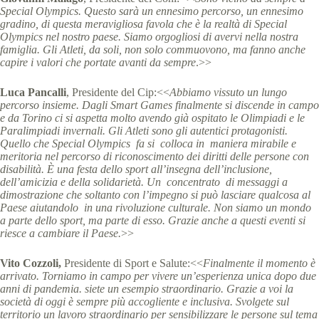
Special Olympics. Questo sarà un ennesimo percorso, un ennesimo
gradino, di questa meravigliosa favola che è la realtà di Special
Olympics nel nostro paese. Siamo orgogliosi di avervi nella nostra
famiglia. Gli Atleti, da soli, non solo commuovono, ma fanno anche
capire i valori che portate avanti da sempre
.>>
Luca Pancalli
, Presidente del Cip:<<
Abbiamo vissuto un lungo
percorso insieme. Dagli Smart Games finalmente si discende in campo
e da Torino ci si aspetta molto avendo già ospitato le Olimpiadi e le
Paralimpiadi invernali. Gli Atleti sono gli autentici protagonisti.
Quello che Special Olympics fa si colloca in maniera mirabile e
meritoria nel percorso di riconoscimento dei diritti delle persone con
disabilità. È una festa dello sport all’insegna dell’inclusione,
dell’amicizia e della solidarietà. Un concentrato di messaggi a
dimostrazione che soltanto con l’impegno si può lasciare qualcosa al
Paese aiutandolo in una rivoluzione culturale. Non siamo un mondo
a parte dello sport, ma parte di esso. Grazie anche a questi eventi si
riesce a cambiare il Paese.
>>
Vito Cozzoli,
Presidente di Sport e Salute:<<
Finalmente il momento è
arrivato. Torniamo in campo per vivere un’esperienza unica dopo due
anni di pandemia. siete un esempio straordinario. Grazie a voi la
società di oggi è sempre più accogliente e inclusiva. Svolgete sul
territorio un lavoro straordinario per sensibilizzare le persone sul tema