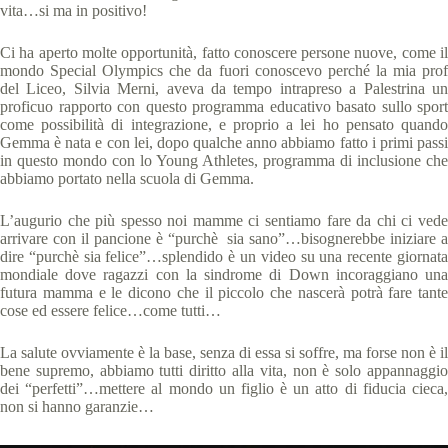
vita…si ma in positivo!
Ci ha aperto molte opportunità, fatto conoscere persone nuove, come il
mondo Special Olympics che da fuori conoscevo perché la mia prof
del Liceo, Silvia Merni, aveva da tempo intrapreso a Palestrina un
proficuo rapporto con questo programma educativo basato sullo sport
come possibilità di integrazione, e proprio a lei ho pensato quando
Gemma è nata e con lei, dopo qualche anno abbiamo fatto i primi passi
in questo mondo con lo Young Athletes, programma di inclusione che
abbiamo portato nella scuola di Gemma.
L’augurio che più spesso noi mamme ci sentiamo fare da chi ci vede
arrivare con il pancione è “purchè sia sano”…bisognerebbe iniziare a
dire “purchè sia felice”…splendido è un video su una recente giornata
mondiale dove ragazzi con la sindrome di Down incoraggiano una
futura mamma e le dicono che il piccolo che nascerà potrà fare tante
cose ed essere felice…come tutti…
La salute ovviamente è la base, senza di essa si soffre, ma forse non è il
bene supremo, abbiamo tutti diritto alla vita, non è solo appannaggio
dei “perfetti”…mettere al mondo un figlio è un atto di fiducia cieca,
non si hanno garanzie…