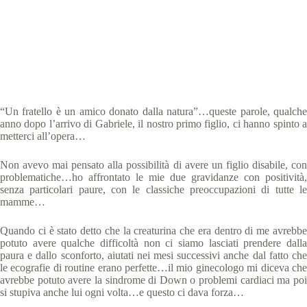
Special Olympics Italia
14 Ottobre 2017
Storie Forum 2017
4 min
“Un fratello è un amico donato dalla natura”…queste parole, qualche
anno dopo l’arrivo di Gabriele, il nostro primo figlio, ci hanno spinto a
metterci all’opera…
Non avevo mai pensato alla possibilità di avere un figlio disabile, con
problematiche…ho affrontato le mie due gravidanze con positività,
senza particolari paure, con le classiche preoccupazioni di tutte le
mamme…
Quando ci è stato detto che la creaturina che era dentro di me avrebbe
potuto avere qualche difficoltà non ci siamo lasciati prendere dalla
paura e dallo sconforto, aiutati nei mesi successivi anche dal fatto che
le ecografie di routine erano perfette…il mio ginecologo mi diceva che
avrebbe potuto avere la sindrome di Down o problemi cardiaci ma poi
si stupiva anche lui ogni volta…e questo ci dava forza…