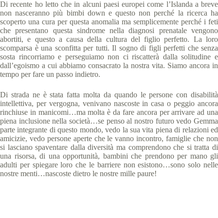
Di recente ho letto che in alcuni paesi europei come l’Islanda a breve
non nasceranno più bimbi down e questo non perché la ricerca ha
scoperto una cura per questa anomalia ma semplicemente perché i feti
che presentano questa sindrome nella diagnosi prenatale vengono
abortiti, e questo a causa della cultura del figlio perfetto. La loro
scomparsa è una sconfitta per tutti. Il sogno di figli perfetti che senza
sosta rincorriamo e perseguiamo non ci riscatterà dalla solitudine e
dall’egoismo a cui abbiamo consacrato la nostra vita. Siamo ancora in
tempo per fare un passo indietro.
Di strada ne è stata fatta molta da quando le persone con disabilità
intellettiva, per vergogna, venivano nascoste in casa o peggio ancora
rinchiuse in manicomi…ma molta è da fare ancora per arrivare ad una
piena inclusione nella società…se penso al nostro futuro vedo Gemma
parte integrante di questo mondo, vedo la sua vita piena di relazioni ed
amicizie, vedo persone aperte che le vanno incontro, famiglie che non
si lasciano spaventare dalla diversità ma comprendono che si tratta di
una risorsa, di una opportunità, bambini che prendono per mano gli
adulti per spiegare loro che le barriere non esistono…sono solo nelle
nostre menti…nascoste dietro le nostre mille paure!