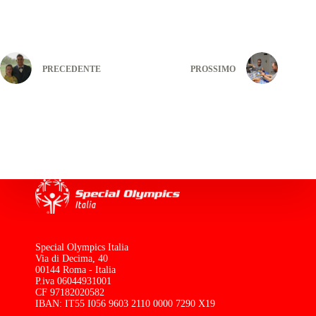
PRECEDENTE
PROSSIMO
Special Olympics Italia
Via di Decima, 40
00144 Roma - Italia
P.iva 06044931001
CF 97182020582
IBAN: IT55 I056 9603 2110 0000 7290 X19