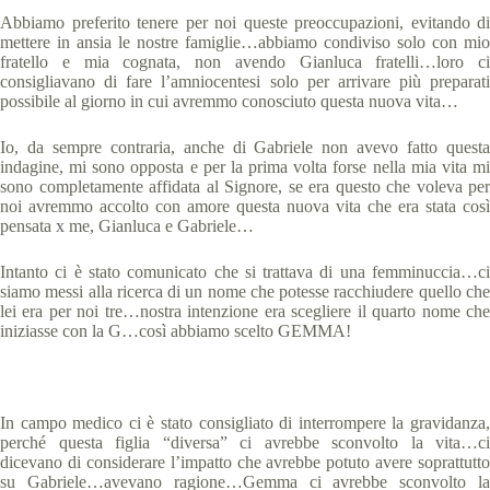
Abbiamo preferito tenere per noi queste preoccupazioni, evitando di
mettere in ansia le nostre famiglie…abbiamo condiviso solo con mio
fratello e mia cognata, non avendo Gianluca fratelli…loro ci
consigliavano di fare l’amniocentesi solo per arrivare più preparati
possibile al giorno in cui avremmo conosciuto questa nuova vita…
Io, da sempre contraria, anche di Gabriele non avevo fatto questa
indagine, mi sono opposta e per la prima volta forse nella mia vita mi
sono completamente affidata al Signore, se era questo che voleva per
noi avremmo accolto con amore questa nuova vita che era stata così
pensata x me, Gianluca e Gabriele…
Intanto ci è stato comunicato che si trattava di una femminuccia…ci
siamo messi alla ricerca di un nome che potesse racchiudere quello che
lei era per noi tre…nostra intenzione era scegliere il quarto nome che
iniziasse con la G…così abbiamo scelto GEMMA!
In campo medico ci è stato consigliato di interrompere la gravidanza,
perché questa figlia “diversa” ci avrebbe sconvolto la vita…ci
dicevano di considerare l’impatto che avrebbe potuto avere soprattutto
su Gabriele…avevano ragione…Gemma ci avrebbe sconvolto la