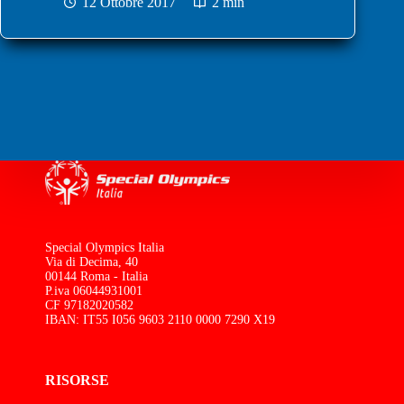
12 Ottobre 2017
2 min
Special Olympics Italia
Via di Decima, 40
00144 Roma - Italia
P.iva 06044931001
CF 97182020582
IBAN: IT55 I056 9603 2110 0000 7290 X19
RISORSE