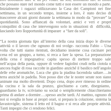
che possano stare nel mondo come tutti e non essere un mondo a parte.
Inizialmente i ragazzi utilizzavano la Casa dei Campioni nei fine
settimana, in un secondo tempo, insieme a loro, è stato deciso di
trascorrere alcuni giorni durante la settimana in modo da “provare” la
quotidianità. Sono affiancati da volontari, amici e veri e propri
coinquilini di casa che intervengono solo in situazioni di difficoltà,
lasciando loro lìopportunità di imparare a “fare da soli”.
“La nostra giornata tipo all’interno della casa inizia dopo le diverse
attività o il lavoro che ognuno di noi svolge- racconta Fabio – Una
volta che tutti siamo rientrati, decidiamo insieme cosa cucinare per
cena ed un gruppo, a turno, si reca a fare la spesa. La preparazione
della cena è impegnativa: capita spesso di mettere troppo sale
nell’acqua della pasta, oppure di vedere fagiolini crudi nella ciotola o
ancora foglie di rosa raccolte in giardino anziché il basilico nell’angolo
delle erbe aromatiche, Luca che gira la piadina facendola saltare….in
terra anziché in padella. Non posso dire che le nostre serate non siano
animate ma molto divertenti. Dopo cena, dopo aver rimesso in ordine
la cucina e la sala da pranzo, giochiamo a carte, disegniamo,
guardiamo la tv, scriviamo su social o semplicemente chiacchieriamo
prima di andare a dormire….spesso anche tardi. Al mattino, ognuno di
noi si sveglia in base ai propri orari, si prepara la colazione, sistema la
lavastoviglie, sistema il letto ed il bagno e si reca alle proprie attività.
Tanti impegni che ci rendono felici.