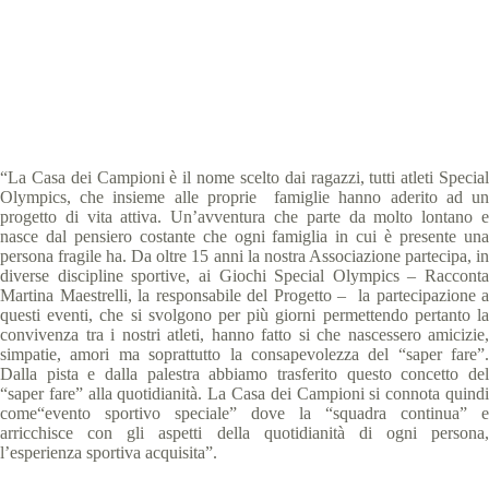
Special Olympics Italia
14 Ottobre 2017
Storie Forum 2017
4 min
“La Casa dei Campioni è il nome scelto dai ragazzi, tutti atleti Special
Olympics, che insieme alle proprie famiglie hanno aderito ad un
progetto di vita attiva. Un’avventura che parte da molto lontano e
nasce dal pensiero costante che ogni famiglia in cui è presente una
persona fragile ha. Da oltre 15 anni la nostra Associazione partecipa, in
diverse discipline sportive, ai Giochi Special Olympics – Racconta
Martina Maestrelli, la responsabile del Progetto – la partecipazione a
questi eventi, che si svolgono per più giorni permettendo pertanto la
convivenza tra i nostri atleti, hanno fatto si che nascessero amicizie,
simpatie, amori ma soprattutto la consapevolezza del “saper fare”.
Dalla pista e dalla palestra abbiamo trasferito questo concetto del
“saper fare” alla quotidianità. La Casa dei Campioni si connota quindi
come“evento sportivo speciale” dove la “squadra continua” e
arricchisce con gli aspetti della quotidianità di ogni persona,
l’esperienza sportiva acquisita”.