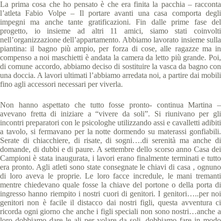
La prima cosa che ho pensato è che era finita la pacchia – racconta
l’atleta Fabio Volpe – Il portare avanti una casa comporta degli
impegni ma anche tante gratificazioni. Fin dalle prime fase del
progetto, io insieme ad altri 11 amici, siamo stati coinvolti
nell’organizzazione dell’appartamento. Abbiamo lavorato insieme sulla
piantina: il bagno più ampio, per forza di cose, alle ragazze ma in
compenso a noi maschietti è andata la camera da letto più grande. Poi,
di comune accordo, abbiamo deciso di sostituire la vasca da bagno con
una doccia. A lavori ultimati l’abbiamo arredata noi, a partire dai mobili
fino agli accessori necessari per viverla.
Non hanno aspettato che tutto fosse pronto- continua Martina –
avevano fretta di iniziare a “vivere da soli”. Si riunivano per gli
incontri preparatori con le psicologhe utilizzando assi e cavalletti adibiti
a tavolo, si fermavano per la notte dormendo su materassi gonfiabili.
Serate di chiacchiere, di risate, di sogni….di serenità ma anche di
domande, di dubbi e di paure. A settembre dello scorso anno Casa dei
Campioni è stata inaugurata, i lavori erano finalmente terminati e tutto
era pronto. Agli atleti sono state consegnate le chiavi di casa , ognuno
di loro aveva le proprie. Le loro facce incredule, le mani tremanti
mentre chiedevano quale fosse la chiave del portone o della porta di
ingresso hanno riempito i nostri cuori di genitori. I genitori…..per noi
genitori non è facile il distacco dai nostri figli, questa avventura ci
ricorda ogni giorno che anche i figli speciali non sono nostri…anche a
loro dobbiamo dare le ali per volare da soli, dobbiamo fare in modo