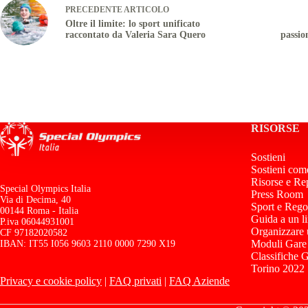
PRECEDENTE
ARTICOLO
Oltre il limite: lo sport unificato
raccontato da Valeria Sara Quero
passio
RISORSE
Sostieni
Sostieni com
Risorse e Re
Special Olympics Italia
Press Room
Via di Decima, 40
Sport e Rego
00144 Roma - Italia
Guida a un l
P.iva 06044931001
Organizzare
CF 97182020582
Moduli Gare
IBAN: IT55 I056 9603 2110 0000 7290 X19
Classifiche 
Torino 2022
Privacy e cookie policy
|
FAQ privati
|
FAQ Aziende