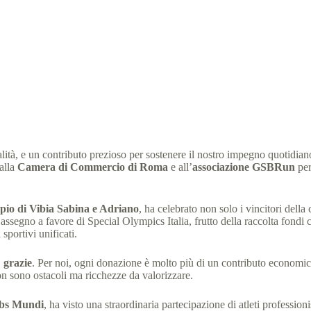
“Roma conCORRE per la legalità”: un passo in più verso l’inclusione
Olympics Italia
29 Aprile 2025
News Lazio
2 min
alità, e un contributo prezioso per sostenere il nostro impegno quotidia
 alla
Camera di Commercio di Roma
e all’
associazione GSBRun
per
io di Vibia Sabina e Adriano
, ha celebrato non solo i vincitori dell
ssegno a favore di Special Olympics Italia, frutto della raccolta fondi 
sportivi unificati.
,
grazie
. Per noi, ogni donazione è molto più di un contributo economico
on sono ostacoli ma ricchezze da valorizzare.
rbs Mundi
, ha visto una straordinaria partecipazione di atleti profession