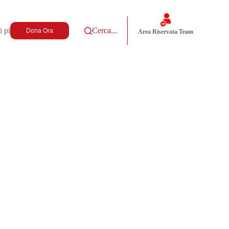
i più
Cerca...
Dona Ora
Area Riservata Team