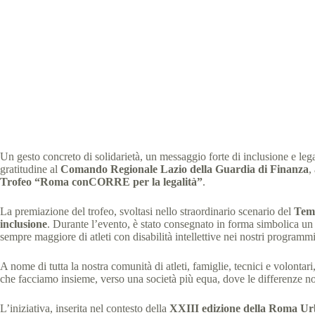
Grazie di cuore a 
Special 
Un gesto concreto di solidarietà, un messaggio forte di inclusione e leg
gratitudine al
Comando Regionale Lazio della Guardia di Finanza
,
Trofeo “Roma conCORRE per la legalità”
.
La premiazione del trofeo, svoltasi nello straordinario scenario del
Temp
inclusione
. Durante l’evento, è stato consegnato in forma simbolica un a
sempre maggiore di atleti con disabilità intellettive nei nostri programmi 
A nome di tutta la nostra comunità di atleti, famiglie, tecnici e volontari
che facciamo insieme, verso una società più equa, dove le differenze n
L’iniziativa, inserita nel contesto della
XXIII edizione della Roma U