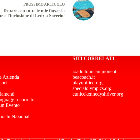
PROSSIMO
ARTICOLO
Tentare con tutte le mie forze: la
ne e l'inclusione di Letizia Soverini
SITI CORRELATI
ioadottouncampione.it
e Azienda
beacoach.it
port
playunified.org
specialolympics.org
lamenti
eunicekennedyshriver.org
inguaggio corretto
 un Evento
Giochi Nazionali